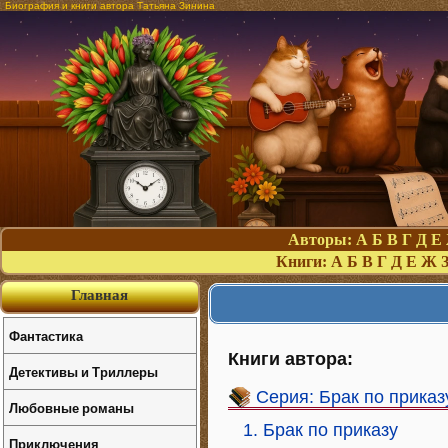
Биография и книги автора Татьяна Зинина
Авторы:
А
Б
В
Г
Д
Е
Книги:
А
Б
В
Г
Д
Е
Ж
Главная
Фантастика
Книги автора:
Детективы и Триллеры
Серия: Брак по приказ
Любовные романы
1. Брак по приказу
Приключения