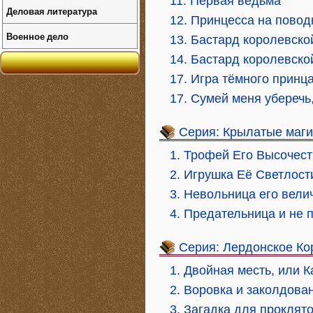
11. Первая ведьма
Деловая литература
12. Принцесса на повод
Военное дело
13. Бастард королевско
14. Бастард королевской
17. Игра тёмного принц
17. Сумей меня уберечь
Серия: Крылатые маги
1. Трофей Его Высочес
2. Игрушка Её Светлост
3. Невольница его вели
4. Предательница и не 
Серия: Лердонское Ко
1. Двойная месть, или К
2. Воровка и заколдова
3. Загадка для проклят