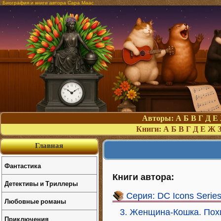
Биография и книги автора Сара Маас
Авторы:
А
Б
В
Г
Д
Е
Книги:
А
Б
В
Г
Д
Е
Ж
Главная
Фантастика
Книги автора:
Детективы и Триллеры
Серия: DC Icons Serie
Любовные романы
3. Женщина-Кошка. Пох
Приключения