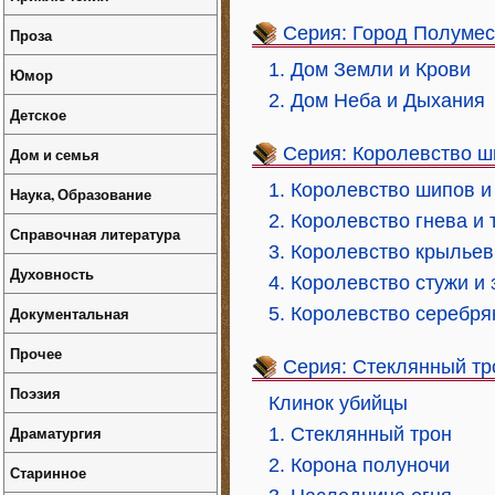
Серия: Город Полуме
Проза
1. Дом Земли и Крови
Юмор
2. Дом Неба и Дыхания
Детское
Серия: Королевство ш
Дом и семья
1. Королевство шипов и
Наука, Образование
2. Королевство гнева и
Справочная литература
3. Королевство крыльев
Духовность
4. Королевство стужи и 
Документальная
5. Королевство серебр
Прочее
Серия: Стеклянный тр
Поэзия
Клинок убийцы
Драматургия
1. Стеклянный трон
2. Корона полуночи
Старинное