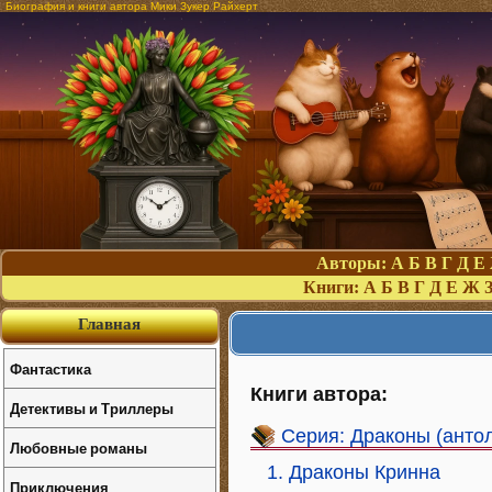
Биография и книги автора Мики Зукер Райхерт
Авторы:
А
Б
В
Г
Д
Е
Книги:
А
Б
В
Г
Д
Е
Ж
Главная
Фантастика
Книги автора:
Детективы и Триллеры
Серия: Драконы (анто
Любовные романы
1. Драконы Кринна
Приключения