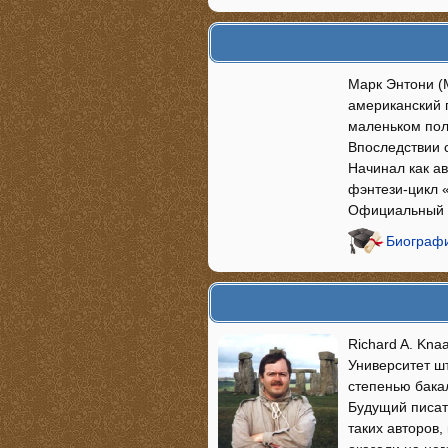
Марк Энтони (
американский п
маленьком полу
Впоследствии 
Начинал как а
фэнтези-цикл 
Официальный с
Биографи
Richard A. Kna
Университет ш
степенью бака
Будущий писат
таких авторов,