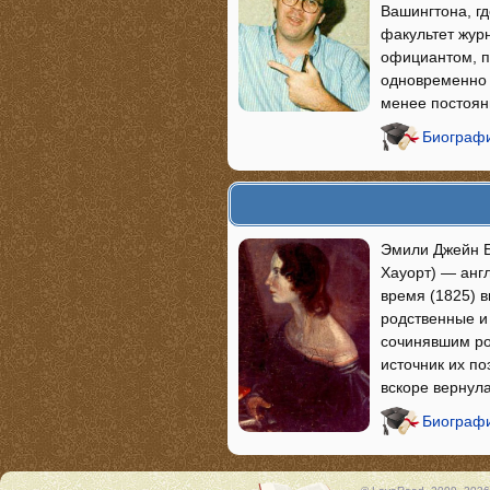
Вашингтона, гд
факультет журн
официантом, п
одновременно 
менее постоянн
Биографи
Эмили Джейн Бр
Хауорт) — анг
время (1825) 
родственные и
сочинявшим ро
источник их по
вскоре вернула
Биографи