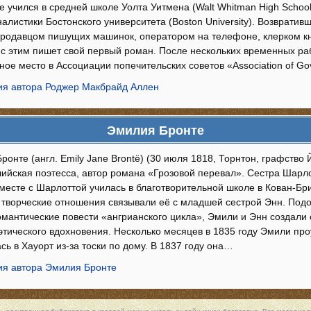
е учился в средней школе Уолта Уитмена (Walt Whitman High School)
алистики Бостонского университета (Boston University). Возвратив
родавцом пишущих машинок, оператором на телефоне, клерком кн
с этим пишет свой первый роман. После нескольких временных раб
ое место в Ассоциации попечительских советов «Association of Go
я автора Роджер Макбрайд Аллен
Эмилия Бронте
онте (англ. Emily Jane Brontë) (30 июля 1818, Торнтон, графство
лийская поэтесса, автор романа «Грозовой перевал». Сестра Шарл
вместе с Шарлоттой училась в благотворительной школе в Кован-Бр
 творческие отношения связывали её с младшей сестрой Энн. Подо
мантические повести «ангрианского цикла», Эмили и Энн создали
этического вдохновения. Несколько месяцев в 1835 году Эмили про
сь в Хауорт из-за тоски по дому. В 1837 году она…
я автора Эмилия Бронте