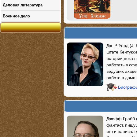
Деловая литература
Военное дело
Дж. Р. Уорд (J.
штате Кентукк
истории,пока н
работать в сфе
ведущих акаде
работе в домаш
Биографи
Джефф Грабб (а
фантаст, пишу
игр и написал 