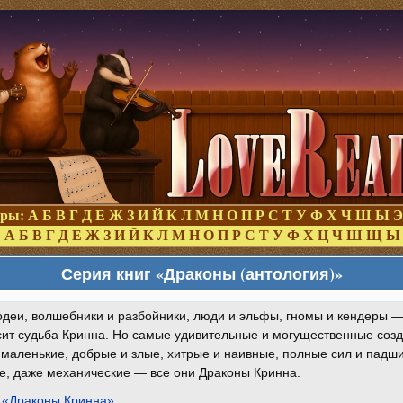
оры:
А
Б
В
Г
Д
Е
Ж
З
И
Й
К
Л
М
Н
О
П
Р
С
Т
У
Ф
Х
Ч
Ш
Ы
Э
:
А
Б
В
Г
Д
Е
Ж
З
И
Й
К
Л
М
Н
О
П
Р
С
Т
У
Ф
Х
Ц
Ч
Ш
Щ
Ы
Серия книг «Драконы (антология)»
одеи, волшебники и разбойники, люди и эльфы, гномы и кендеры — 
сит судьба Кринна. Но самые удивительные и могущественные соз
маленькие, добрые и злые, хитрые и наивные, полные сил и падши
е, даже механические — все они Драконы Кринна.
 «Драконы Кринна»