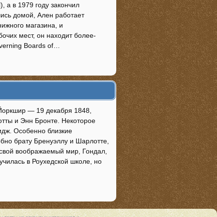
, а в 1979 году закончил
шись домой, Ален работает
ижного магазина, и
очих мест, он находит более-
verning Boards of…
 Йоркшир — 19 декабря 1848,
отты и Энн Бронте. Некоторое
идж. Особенно близкие
бно брату Бренуэллу и Шарлотте,
 свой воображаемый мир, Гондал,
училась в Роухедской школе, но