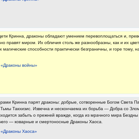
ети Кринна, драконы обладают умением перевоплощаться и, прево
но правят миром. Их обличия столь же разнообразны, как и их цв
х магические способности практически безграничны, и горе тому, н
 «Драконы войны»
орами Кринна парят драконы: добрые, сотворенные Богом Света П
Тьмы Такхизис. Извечна и нескончаема их борьба — Добра со Злом
ходится забыть о прежней вражде, когда из мрачного мира Бездн
чего — коварные и смертоносные Драконы Хаоса.
 «Драконы Хаоса»