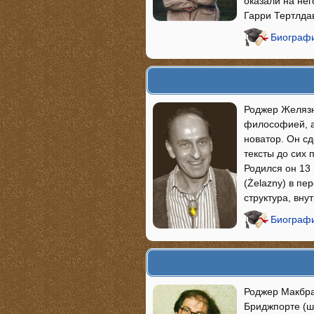
оказали на нег
Гарри Тертлда
Биографи
Роджер Желязны
философией, а 
новатор. Он с
тексты до сих 
Родился он 13
(Żelazny) в пе
структура, вн
Биограф
Роджер Макбрай
Бриджпорте (шт