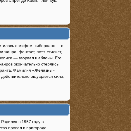
ров Спрег де Камп, Глен Кук,
ретилась с мифом, киберпанк — с
 жанра: фантаст, поэт, стилист,
ивописи — взорвал шаблоны. Его
 жанров окончательно стерлись.
игранта. Фамилия «Желязны»
я действительно ощущается сила,
Родился в 1957 году в
ство провел в пригороде