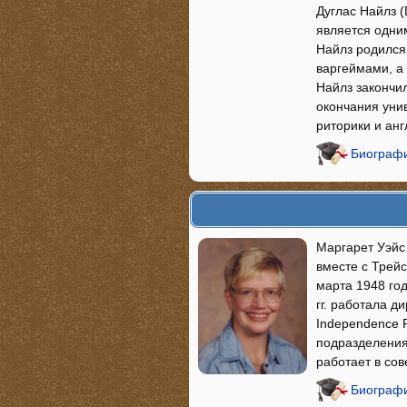
Дуглас Найлз (
является одним
Найлз родился 
варгеймами, а
Найлз закончил
окончания уни
риторики и ан
Биографи
Маргарет Уэйс 
вместе с Трей
марта 1948 год
гг. работала д
Independence P
подразделения
работает в сов
Биографи