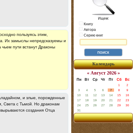
Ищем:
Книгу
Автора
сходно пользуясь этим,
Серию книг
ета. Их замыслы непредсказуемы и
а чьем пути встанут Драконы
Календарь
« Август 2026 »
Пн
Вт
Ср
Чт
Пт
Сб
Вс
1
2
3
4
5
6
7
8
9
10
11
12
13
14
15
16
аладайном, и злые, порожденные
17
18
19
20
21
22
23
, Света с Тьмой. Но драконам
24
25
26
27
28
29
30
ы вырываются создания Отца
31