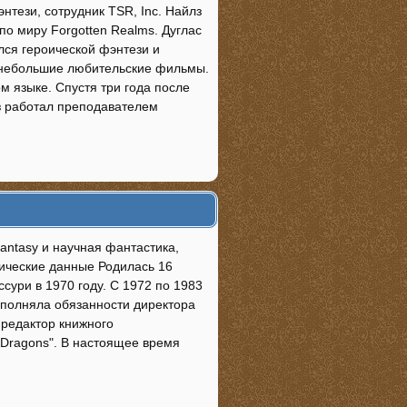
нтези, сотрудник TSR, Inc. Найлз
по миру Forgotten Realms. Дуглас
ался героической фэнтези и
ь небольшие любительские фильмы.
м языке. Спустя три года после
лз работал преподавателем
fantasy и научная фантастика,
фические данные Родилась 16
сури в 1970 году. С 1972 по 1983
выполняла обязанности директора
- редактор книжного
&Dragons". В настоящее время