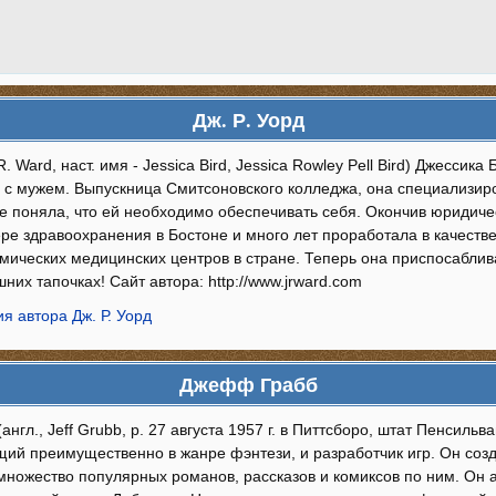
Дж. Р. Уорд
 R. Ward, наст. имя - Jessica Bird, Jessica Rowley Pell Bird) Джесси
и с мужем. Выпускница Смитсоновского колледжа, она специализиро
е поняла, что ей необходимо обеспечивать себя. Окончив юридиче
ре здравоохранения в Бостоне и много лет проработала в качеств
мических медицинских центров в стране. Теперь она приспосаблива
них тапочках! Сайт автора: http://www.jrward.com
я автора Дж. Р. Уорд
Джефф Грабб
нгл., Jeff Grubb, р. 27 августа 1957 г. в Питтсборо, штат Пенсиль
щий преимущественно в жанре фэнтези, и разработчик игр. Он соз
множество популярных романов, рассказов и комиксов по ним. Он ав