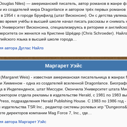
Douglas Niles) — американский писатель, автор романов в жанре фэ
 из создателей мира Dragonlance и автором трёх первых романов 
в 1954 г. в городе Брукфилд (штат Висконсин). Он с детства увлек
 во время учёбы в высшей школе начал писать рассказы и снимат
 Университет Висконсина, специализируясь в риторике и английско
верситета он женился на Кристине Шрёдер (Chris Schroeder). Най
глийского языка в высшей школе города…
я автора Дуглас Найлз
Маргарет Уэйс
(Margaret Weis) - известная американская писательница в жанрах 
си Хикменом - одна из создателей вселенной Dragonlance. Биогра
а в Индепенденсе, штат Миссури. Окончила Университет штата Мис
иректором отдела рекламы в издательстве Herald, с 1981 по 1983 
ress, подразделения Herald Publishing House. С 1983 по 1986 год 
 издательства TSR Inc., редактор системы ролевых игр "Dungeons
ете директоров компании Mag Force 7, Inc., где…
я автора Маргарет Уэйс