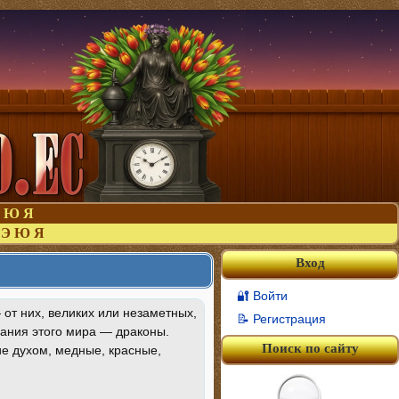
Ю
Я
Э
Ю
Я
Вход
🔐 Войти
от них, великих или незаметных,
📝 Регистрация
дания этого мира — драконы.
Поиск по сайту
е духом, медные, красные,