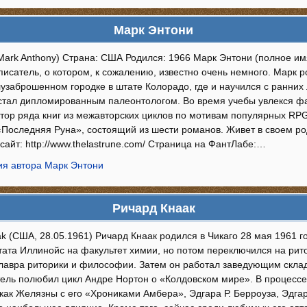
Марк Энтони
Mark Anthony) Страна: США Родился: 1966 Марк Энтони (полное и
исатель, о котором, к сожалению, известно очень немного. Марк р
заброшенном городке в штате Колорадо, где и научился с ранних л
стал дипломированным палеонтологом. Во время учебы увлекся фан
втор ряда книг из межавторских циклов по мотивам популярных RP
«Последняя Руна», состоящий из шести романов. Живет в своем р
айт: http://www.thelastrune.com/ Страница на ФантЛабе:…
я автора Марк Энтони
Ричард Кнаак
ak (США, 28.05.1961) Ричард Кнаак родился в Чикаго 28 мая 1961 г
тата Иллинойс на факультет химии, но потом переключился на рито
лавра риторики и философии. Затем он работал заведующим скла
ель полюбил цикл Андре Нортон о «Колдовском мире». В процессе 
 как Желязны с его «Хрониками Амбера», Эдгара Р. Берроуза, Эдгар