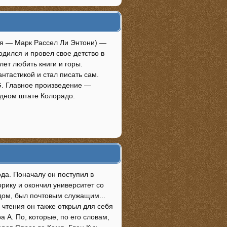
мя — Марк Рассел Ли Энтони) —
одился и провел свое детство в
ет любить книги и горы.
тастикой и стал писать сам.
G. Главное произведение —
одном штате Колорадо.
ода. Поначалу он поступил в
рику и окончил университет со
дом, был почтовым служащим...
чтения он также открыл для себя
а А. По, которые, по его словам,