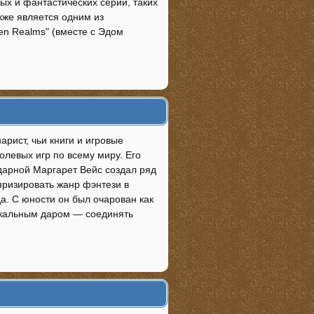
ых и фантастических серий, таких
также является одним из
ten Realms" (вместе с Эдом
арист, чьи книги и игровые
олевых игр по всему миру. Его
ндарной Маргарет Вейс создал ряд
яризировать жанр фэнтези в
а. С юности он был очарован как
никальным даром — соединять