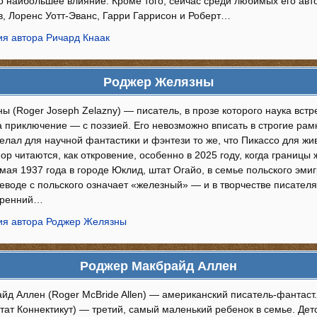
о наибольшее влияние. Кроме того, сейчас среди любимых его авто
в, Лоренс Уотт-Эванс, Гарри Гаррисон и Роберт…
я автора Ричард Кнаак
Роджер Желязны
 (Roger Joseph Zelazny) — писатель, в прозе которого наука вст
приключение — с поэзией. Его невозможно вписать в строгие рамки
делал для научной фантастики и фэнтези то же, что Пикассо для ж
пор читаются, как откровение, особенно в 2025 году, когда границы
 мая 1937 года в городе Юклид, штат Огайо, в семье польского эм
реводе с польского означает «железный» — и в творчестве писател
утренний…
ия автора Роджер Желязны
Роджер Макбрайд Аллен
д Аллен (Roger McBride Allen) — американский писатель-фантаст. 
ат Коннектикут) — третий, самый маленький ребенок в семье. Дет