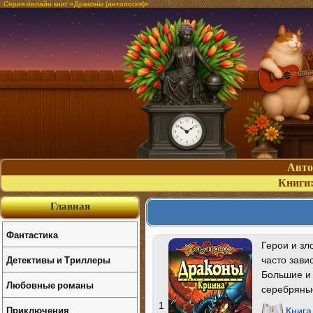
Серия онлайн книг «Драконы (антология)»
Авт
Книги
Главная
Фантастика
Герои и зл
Детективы и Триллеры
часто зави
Большие и 
Любовные романы
серебряны
1
Приключения
Книга