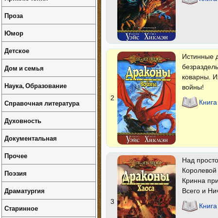
Проза
Юмор
Детское
Истинные д
безраздель
Дом и семья
коварны. И
Наука, Образование
войны!
2
Справочная литература
Книга
Духовность
Документальная
Прочее
Над прост
Королевой 
Поэзия
Кринна при
Драматургия
Всего и Ни
3
Книга
Старинное