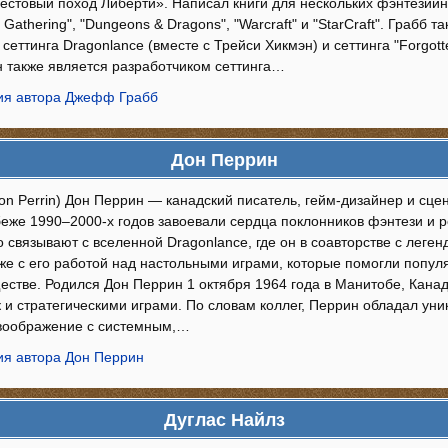
рестовый поход Либерти». Написал книги для нескольких фэнтезийн
 Gathering", "Dungeons & Dragons", "Warcraft" и "StarCraft". Грабб 
сеттинга Dragonlance (вместе с Трейси Хикмэн) и сеттинга "Forgot
н также является разработчиком сеттинга…
ия автора Джефф Грабб
Дон Перрин
n Perrin) Дон Перрин — канадский писатель, гейм-дизайнер и сцен
еже 1990–2000-х годов завоевали сердца поклонников фэнтези и р
 связывают с вселенной Dragonlance, где он в соавторстве с леге
кже с его работой над настольными играми, которые помогли попул
естве. Родился Дон Перрин 1 октября 1964 года в Манитобе, Канад
ак и стратегическими играми. По словам коллег, Перрин обладал у
воображение с системным,…
я автора Дон Перрин
Дуглас Найлз