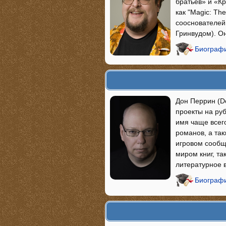
братьев» и «К
как "Magic: The
сооснователей 
Гринвудом). О
Биограф
Дон Перрин (Do
проекты на руб
имя чаще всего
романов, а та
игровом сообщ
миром книг, т
литературное 
Биографи