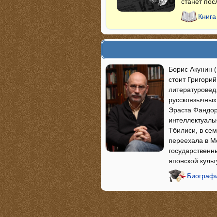
станет пос
Книга
Борис Акунин 
стоит Григори
литературовед
русскоязычных
Эраста Фандор
интеллектуаль
Тбилиси, в се
переехала в Мо
государственн
японской куль
Биографи