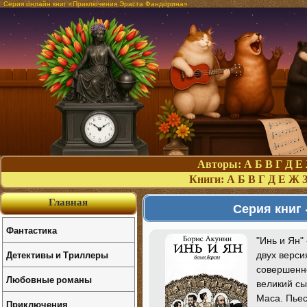
Серия онлайн книг «Приключения Эраста Фандорина»
Авторы:
А
Б
В
Г
Д
Е
Книги:
А
Б
В
Г
Д
Е
Ж
Главная
Серия книг
Фантастика
"Инь и Ян"
Детективы и Триллеры
двух верси
совершенно
Любовные романы
великий сы
Маса. Пье
Приключения