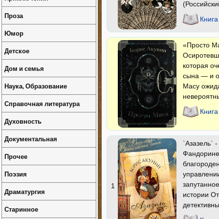
(Российски
Проза
Книга
Юмор
«Просто М
Детское
Осиротевш
которая оч
Дом и семья
сына — и о
Наука, Образование
Масу ожид
невероятн
Справочная литература
Книга
Духовность
Документальная
`Азазель` 
Фандорине.
Прочее
благороден
Поэзия
управлении
запутанно
1
Драматургия
истории О
детективны
Старинное