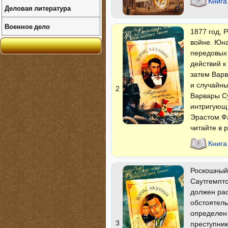
Книга
Деловая литература
Военное дело
1877 год, 
войне. Юна
передовых 
действий к
затем Варв
и случайны
2
Варвары Су
интригующи
Эрастом Ф
читайте в 
Книга
Роскошный
Саутгемпто
должен рас
обстоятел
определен 
3
преступник