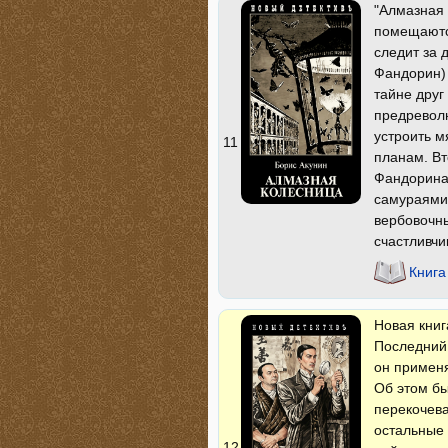
"Алмазная 
помещаются
следит за 
Фандорин) 
тайне друг
предреволю
устроить м
11
планам. Вт
Фандорина 
самураями 
вербовочны
счастливчи
Книга
Новая книг
Последний
он применя
Об этом бы
перекочева
остальные 
12