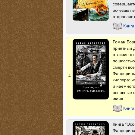
совершаетс
исчезают в
отправляет
Книг
Роман Бори
приятный д
отличие от
пошлостью.
смерти вс
Фандориным
4
киллера: и
и наемного
основные с
июня.
Книга
Книга "Осо
Фандорина.