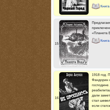
Книга
Предлагае
приключени
«Планета В
Книга
15
1918 год. 
Фандорин н
господине.
реабилитац
дали замет
16
стал шевел
если статс