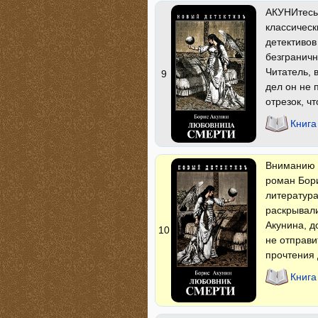
АКУНИтесь 
классическ
детективов
безграничн
Читатель, 
9
дел он не 
отрезок, ч
Книга
Вниманию 
роман Бори
литература
раскрывали
Акунина, д
10
не отправи
прочтения 
Книга