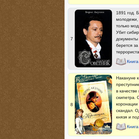
1891 год. 
молодежи, 
только мод
Убит сибир
документы 
7
берется за
террориста
Книга
Накануне 
преступник
в качестве
скипетра. 
коронации 
8
скандал. О
князя и по
Книга