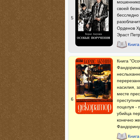
мошенников
своей безн
бесследно 
5
разоблачит
Орденов Хр
Эраст Пет
Книга
Книга "Осо
Фандорина.
неслыханны
перерезанн
насилия, з
месте прес
6
преступник
поцелуя - 
убийца пер
конечно же
Фандорину
Книга