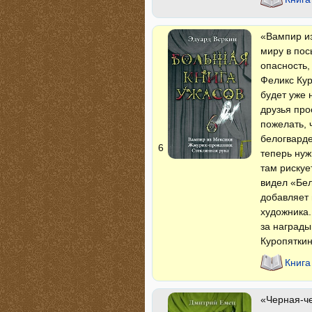
«Вампир из
миру в пос
опасность,
Феликс Кур
будет уже 
друзья про
пожелать, 
белогварде
6
теперь нуж
там рискуе
видел «Бел
добавляет 
художника.
за награды
Куропяткин
Книга
«Черная-ч