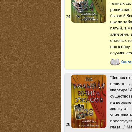
темных сил
решившие е
бывает! Вс
24
школе тебя
пятый, в м
аллергия, 
опасных го
нос к носу
случившее
Книга
"Звонок от
нечисть - 
квартире! 
существова
на веревке
звонку от.
уничтожить
преследуе
28
глаза..." 