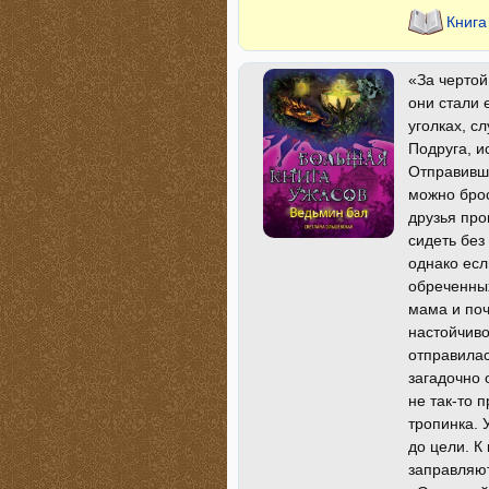
Книга
«За чертой
они стали 
уголках, с
Подруга, и
Отправивши
можно брос
друзья про
сидеть без
однако есл
обреченных
мама и поч
настойчиво
отправилас
загадочно 
не так-то 
тропинка. 
до цели. К
заправляю