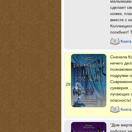
мальчишки.
сделает св
ножек, пла
вместе с н
Коллекцион
погибнет! Т
Книга
Сначала Кс
нечего дел
познакомил
подружки о
Современна
29
суеверия… 
пугающих с
опасность!
Книга
"Дом мертв
работал зд