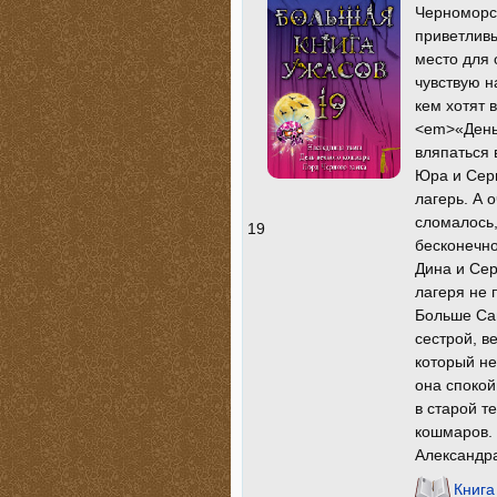
Черноморск
приветливы
место для 
чувствую на
кем хотят 
<em>«День
вляпаться 
Юра и Серы
лагерь. А 
сломалось,
19
бесконечно
Дина и Сер
лагеря не 
Больше Са
сестрой, в
который не
она споко
в старой т
кошмаров. 
Александра
Книга