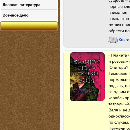
существ – 
Деловая литература
черные кля
внимания. 
Военное дело
самолетов 
летчик пр
обрести по
Книга
«Планета 
и розовыми
Юпитера? Э
Тимофею Па
нормально
лодырь, но
за одним с
корабль пр
тетрадь!»
Валя и ее 
одноклассн
по слухам,
Неужели ос