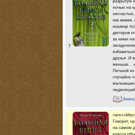
разрытую м
ночью на к
несчастью,
как живая,
кошмар то
диггеров о
за ними на
загадочное
7
избавиться
друзья. И 
меньше... 
Петькой из
случайно 
мальчишек 
леденящий 
Книга
<em>«Мест
Говорят, с
на самом д
класса обы