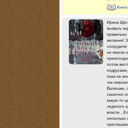
Книга
Ирина Щег
вызвать че
правильно 
желания! З
соорудили 
не имели о
преисподне
потом вест
подругами,
пока не мн
так невзлю
Валюшки, о
сказочно х
какую-то ц
ледяного а
власти…Еле
несколько 
приглашаеш