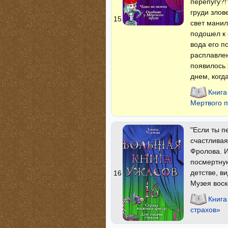
перепугу?!
груди злов
15
свет манил
подошел к 
вода его п
расплавлен
появилось 
днем, когда
Книга
Мертвого 
"Если ты п
счастлива
Фролова. И
посмертную
детстве, в
16
Музея воск
Книга
страхов»