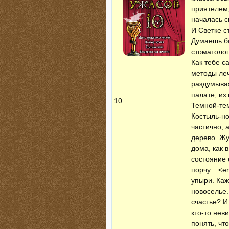
приятелем,
началась с
И Светке 
Думаешь бо
стоматолог
Как тебе с
методы леч
раздумывая
палате, из
10
Темной-те
Костыль-но
частично, 
дерево. Жу
дома, как 
состояние 
порчу... <
упыри. Каж
новоселье.
счастье? И
кто-то нев
понять, чт