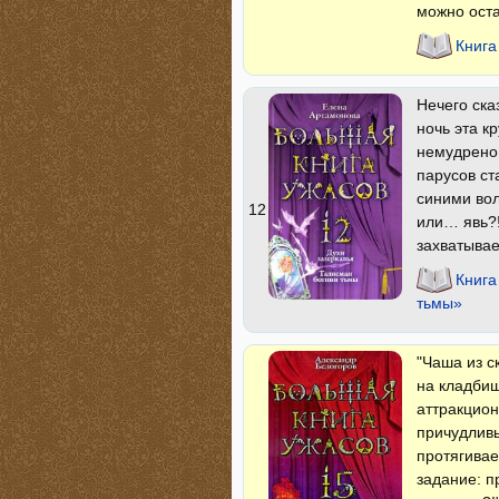
можно оста
Книга
Нечего ска
ночь эта к
немудрено:
парусов ст
синими вол
12
или… явь?!
захватывае
Книга
тьмы»
"Чаша из с
на кладбищ
аттракцион
причудлив
протягивае
задание: п