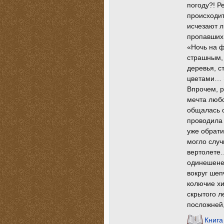
погоду?! Р
происходит
исчезают л
пропавших.
«Ночь на ф
страшным, 
деревья, 
цветами… Э
Впрочем, р
мечта любо
общалась с
проводила 
уже обрати
могло случ
вертолете…
одинешенек
вокруг шеп
колючие хи
скрытого 
посложней,
Книга