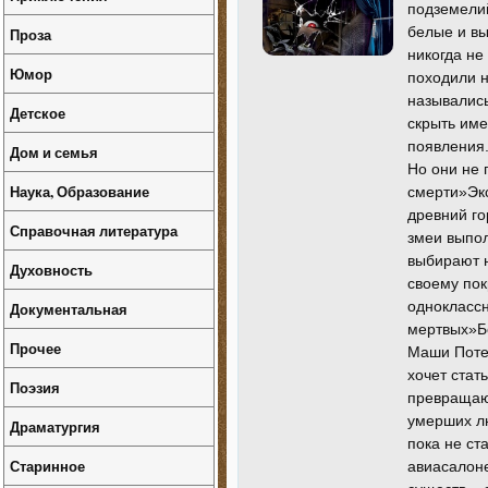
подземелий
белые и вы
Проза
никогда не
Юмор
походили н
называлис
Детское
скрыть име
появления.
Дом и семья
Но они не 
Наука, Образование
смерти»Экс
древний г
Справочная литература
змеи выпол
выбирают н
Духовность
своему пок
однокласс
Документальная
мертвых»Бо
Прочее
Маши Потем
хочет стат
Поэзия
превращаю
умерших лю
Драматургия
пока не с
Старинное
авиасалон