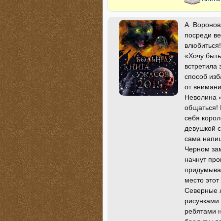
А. Вороно
посреди ве
влюбиться!
«Хочу быть
встретила 
способ изб
от внимани
Неволина «
общаться! 
себя корол
девушкой с
сама напиш
Черном зам
начнут про
придумыва
место этот
Северные л
рисунками 
ребятами н