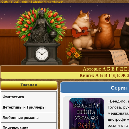
Серия онлайн книг «Большая книга ужасов»
Авторы:
А
Б
В
Г
Д
Е
Книги:
А
Б
В
Г
Д
Е
Ж
Главная
Серия 
Фантастика
«Вендиго,
Детективы и Триллеры
Голова, ру
мешковатая
Любовные романы
дистрофико
раза и от 
Приключения