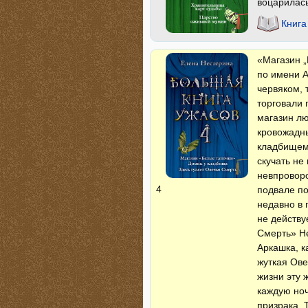
воцарилась
Книга
«Магазин „
по имени А
червяком, 
торговали
магазин лю
кровожадн
кладбищем,
скучать не
невпроворо
4
подвале по
недавно в 
не действу
Смерть» Не
Аркашка, к
жуткая Ов
жизни эту 
каждую ноч
призрака. 