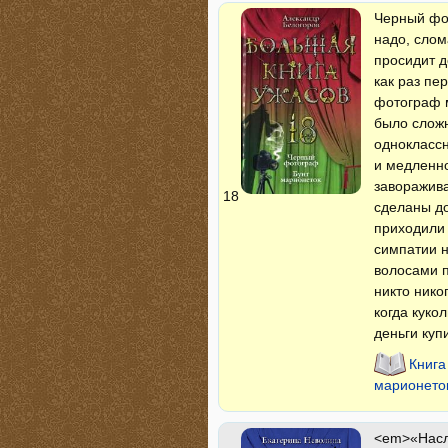
Черный фот
надо, слом
просидит д
как раз пе
фотограф м
было сложн
одноклассн
и медленно
заворажива
18
сделаны до
приходили 
симпатии н
волосами п
никто нико
когда куко
деньги куп
Книга
марионето
<em>«Насл