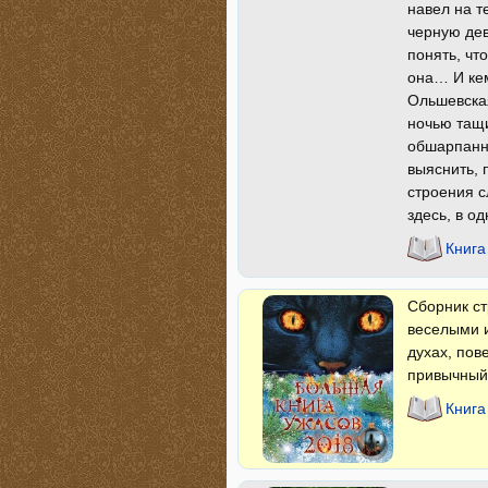
навел на т
черную дев
понять, чт
она… И кем
Ольшевская
ночью тащи
обшарпанн
выяснить, 
строения с
здесь, в о
Книга
Сборник ст
веселыми и
духах, пов
привычный
Книга