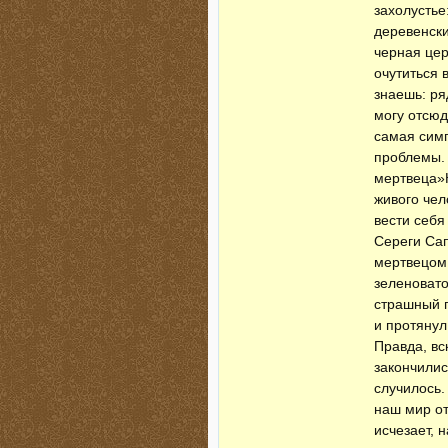
захолустье
деревенски
черная цер
очутиться 
знаешь: ря
могу отсюд
самая симп
проблемы. 
мертвеца»К
живого чел
вести себя
Сереги Сап
мертвецом.
зеленовато
страшный п
и протянул
Правда, вс
закончилис
случилось.
наш мир от 
исчезает, 