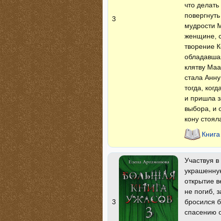
что делать
повергнуть
3
мудрости 
женщине, с
творение К
обладавша
клятву Маа
стала Анну
тогда, ког
и пришла з
выбора, и 
кону стоял
Книга
Участвуя в
украшенную
открытие в
не погиб, 
бросился б
3
спасению о