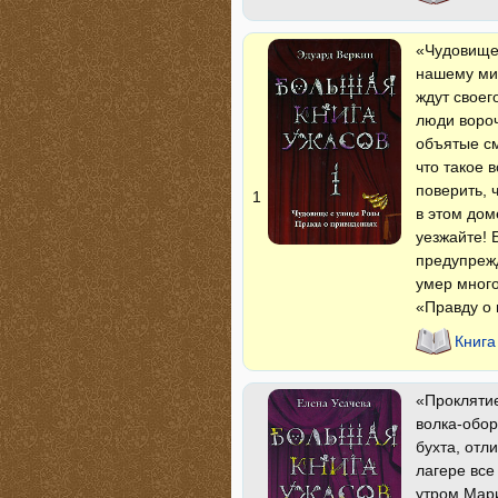
«Чудовище 
нашему мир
ждут своег
люди вороч
объятые см
что такое 
поверить, 
1
в этом дом
уезжайте! 
предупрежд
умер много
«Правду о 
Книга
«Проклятие
волка-обо
бухта, отл
лагере все
утром Мари