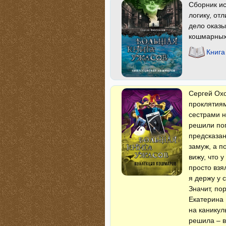
Сборник ис
логику, от
дело оказы
кошмарных
Книга
Сергей Охо
проклятиям
сестрами н
решили пог
предсказан
замуж, а п
вижу, что 
просто взя
я держу у 
Значит, по
Екатерина 
на каникул
решила – в