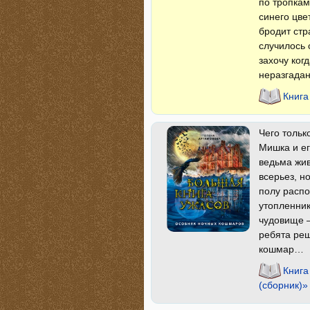
по тропкам
синего цве
бродит стр
случилось 
захочу ког
неразгада
Книга
Чего тольк
Мишка и ег
ведьма жив
всерьез, н
полу распо
утопленни
чудовище –
ребята реш
кошмар…
Книга
(сборник)»