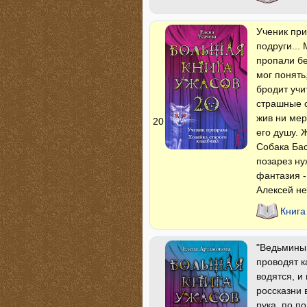
Ученик при
подруги...
пропали бе
мог понять
бродит учи
страшные с
жив ни мер
20
его душу. 
Собака Бас
позарез ну
фантазия -
Алексей не
Книга
"Ведьмины 
проводят к
водятся, и
россказни 
рука, по п