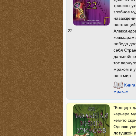
трясины у
злобное чу
наваждение
настоящий 
22
Александра
кошмарами.
победа дос
себя Стран
дальнейшей
тот вернул
мраком и у
наш мир...
Книга
мрака»
"Концерт д
карьера му
кем-то скри
Однако уди
ловушкой и