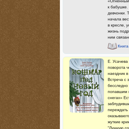
«Огненный 
к бабушке.
девчонки. 
начала вес
в кресле, 
жизнь подр
ним связа
Книга
Е. Усачева
поворота ч
наездник 
Встреча с 
бесследно 
попавшим в
снегах» Ес
заблудивши
переждать 
оказываютс
жуткие кри
"Лунную со