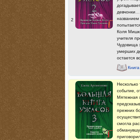
догадывает
девчонки…
названием 
2
попытается
Коля Мишки
учителя пр
Чудовища з
умерших де
остается в
Книга
Несколько 
событие, о
Мятежная 
предсказыв
прежних бо
осуществит
смогла рас
обманувшую
приговорил