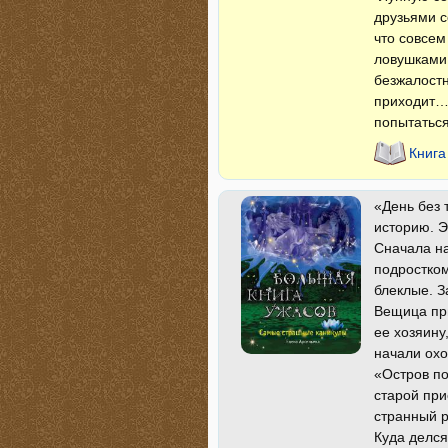
друзьями с
что совсем
ловушками
безжалостн
приходит…
попытаться
Книга
«День без 
историю. Э
Сначала на
подростком
блеклые. З
Вещица при
ее хозяину
начали охо
«Остров по
старой при
странный р
Куда делся