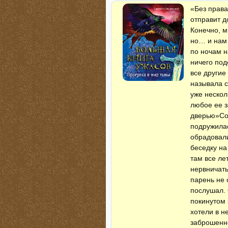
«Без права
отправит д
Конечно, м
но… и нам 
по ночам н
ничего под
все другие
называла с
уже нескол
любое ее 
дверью»Со
подружилас
обрадовали
беседку на
там все ле
нервничать
парень не 
послушал. 
покинутом 
хотели в н
заброшенно