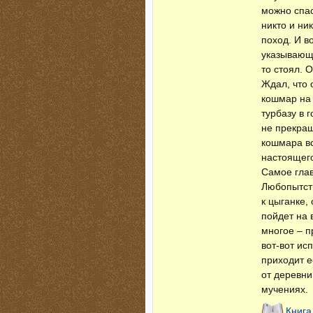
можно спас
никто и ни
поход. И в
указывающ
то стоял. 
Ждал, что 
кошмар на 
турбазу в 
не прекращ
кошмара вс
настоящего
Самое глав
Любопытств
к цыганке,
пойдет на 
многое – п
вот-вот ис
приходит е
от деревни
мучениях.
Книга