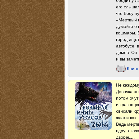
бродит у л
его слышал
что Бесу н
«Мертвый г
думайте о 
кошмары. 
город ищет
автобусе, 
домов. Он 
и вы замет
Книга
Не каждому
Девочка по
потом очут
из разноцв
свисали х
ждали как 
Ведь мертв
вдруг оказ
дворец…