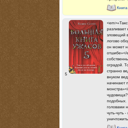
Книга
<em>«Такси
разливает 
зловещий в
логово обо
он может 
отшибе»</
собственны
оградой. Т
странно ве
5
внуком вед
начинают 
монстра»</
чудовища? 
подобных. 
головами н
чуть-чуть 
уничтожить
Книга