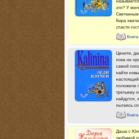
называется
это? У мил
Светкиным
Кира хвата
спасти гос
Книга
Цените, да
пока не ор
самой попа
найти новы
настоящий 
положили г
третьему п
найдутся, 
пытаясь сп
Книга
Даша с Юль
любимой по