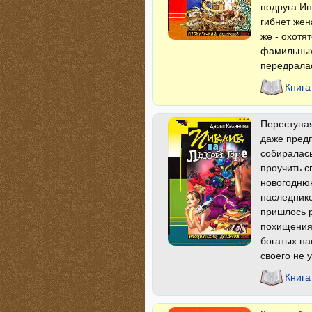
подруга Ин
гибнет жен
же - охотя
фамильных 
передралас
Книга
Переступая
даже предп
собиралась
проучить с
новогоднюю
наследнико
пришлось р
похищения,
богатых на
своего не 
Книга