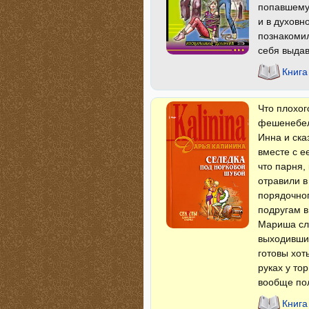
попавшему 
и в духовн
познакомил
себя выдав
Книга
Что плохог
фешенебель
Инна и ска
вместе с е
что парня,
отравили в
порядочног
подругам в
Мариша слу
выходивших
готовы хот
руках у то
вообще пол
Книга