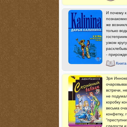
И почему к
познакомил
же возникл
только вод
гостеприим
узком кругу
расхлебыва
- прирожде
Книга
Зря Иннок
очаровывая
встречи, н
не подумал
коробку ко
весьма оча
конфетку, 
"преступни
сладости и