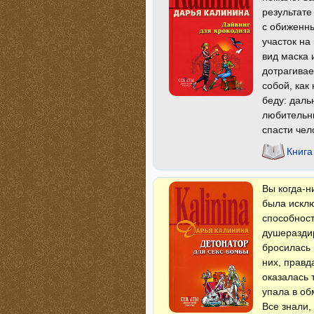
результате
с обиженн
участок на
вид маска 
дотрагивае
собой, как
беду: даль
любительни
спасти чело
Книга
Вы когда-н
была исклю
способност
душеразди
бросилась 
них, правд
оказалась 
упала в об
Все знали,