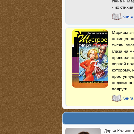
Инна и Мар
- их стихия.
Книга
Мариша зна
похищенног
тысяч `зел
глаза на м
проворачи
верной под
которому, 
преступную
подземного
подруги...
Книга
Дарья Калинин