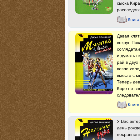
сыска Кира
расследова
Книга
Давая кля
вокруг. По
соглядатаи
и думать н
рай в двух
возле холо
вместе с м
Теперь дев
Кире не вп
следовател
Книга
У Вас акте
день рожде
несравненн