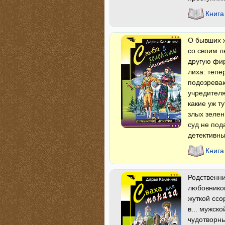
Книга
О бывших ж
со своим л
другую фир
лиха: тепе
подозреваю
учредителя
какие уж т
злых зелен
суд не под
детективны
Книга
Родственни
любовников
жуткой ссо
в... мужск
чудотворн