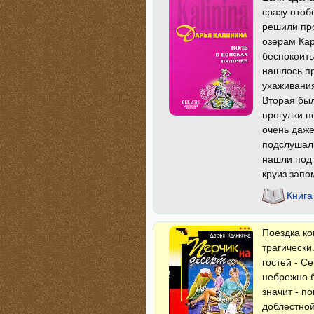
сразу отоб
решили про
озерам Кар
беспокоить
нашлось п
ухаживани
Вторая был
прогулки п
очень даже
подслушали
нашли под 
круиз зап
Книга
Поездка ко
трагически
гостей - С
небрежно б
значит - п
доблестной