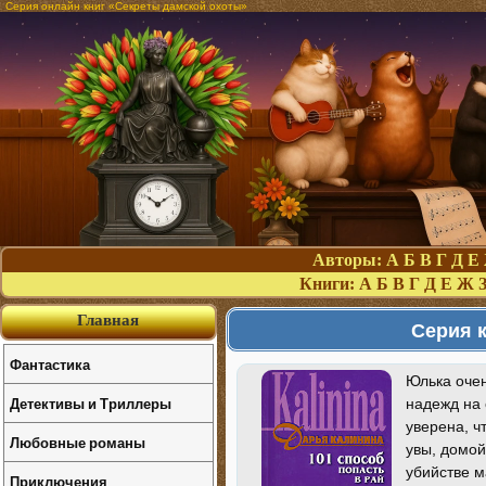
Серия онлайн книг «Секреты дамской охоты»
Авторы:
А
Б
В
Г
Д
Е
Книги:
А
Б
В
Г
Д
Е
Ж
Главная
Серия 
Фантастика
Юлька очен
Детективы и Триллеры
надежд на 
уверена, ч
Любовные романы
увы, домой
убийстве м
Приключения