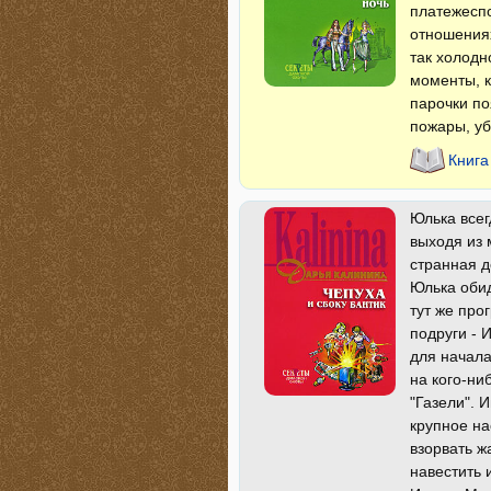
платежеспо
отношения
так холодн
моменты, к
парочки по
пожары, уб
Книга
Юлька всег
выходя из 
странная д
Юлька обид
тут же про
подруги - 
для начала
на кого-ни
"Газели". 
крупное на
взорвать ж
навестить 