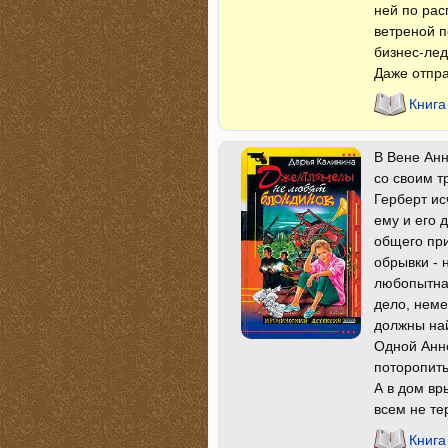
ней по рас
ветреной п
бизнес-лед
Даже отпра
Книга
В Вене Анн
со своим т
Герберт ис
ему и его 
общего при
обрывки - 
любопытная
дело, неме
должны на
Одной Анне
поторопить
А в дом в
всем не те
Книга