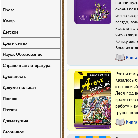
нашли пузы
скончался 
Проза
могла свар
Юмор
всегда, вз
искали ист
Детское
число жерт
Юльку ждал
Дом и семья
Замечатель
Наука, Образование
Книга
Справочная литература
Рост и фиг
Духовность
Казалось б
этот самый
Документальная
Леся под в
Прочее
время возн
работу и к
Поэзия
трупы, поя
Драматургия
Книга
Старинное