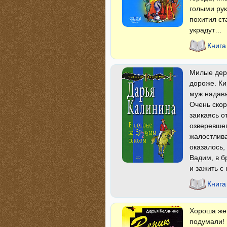
голыми рук
похитил ст
украдут…
Книга
Милые деру
дороже. Ки
муж надава
Очень скор
заикаясь о
озверевшег
жалостлива
оказалось,
Вадим, в б
и зажить с
Книга
Хороша же 
подумали! 