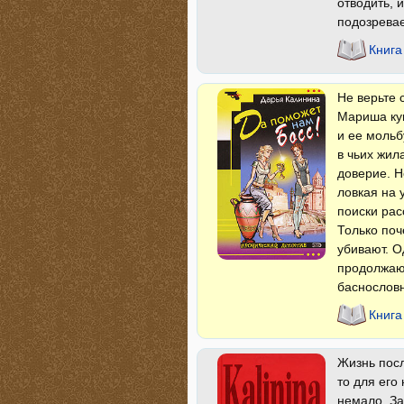
отводить, 
подозревае
Книга
He верьте 
Мариша ку
и ее мольб
в чьих жил
доверие. Н
ловкая на 
поиски рас
Только поч
убивают. О
продолжаю
баснословн
Книга
Жизнь посл
то для его
немало. За