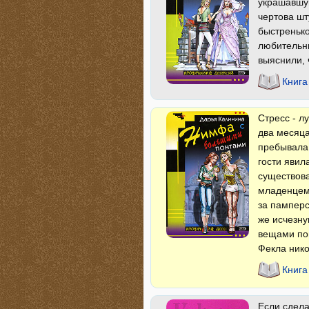
украшавшу
чертова ш
быстренько
любительн
выяснили, 
Книга
Стресс - л
два месяца
пребывала 
гости явил
существова
младенцем 
за памперс
же исчезну
вещами пог
Фекла ник
Книга
Если сдела