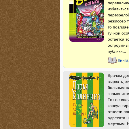
перевалило
избавиться
перезрелой
режиссер т
то повлияе
тучной осо
остается т
остроумным
публики...
Книга
Врачам дов
вырвать, х
больным на
знаменитом
Тот ее сна
консультир
отнести па
адресата н
мертвым. Н