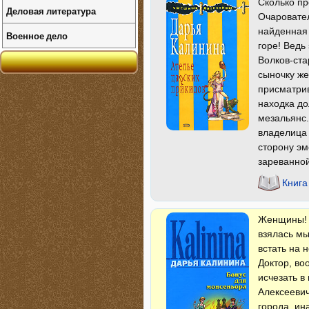
Сколько пр
Деловая литература
Очаровател
найденная
Военное дело
горе! Ведь
Волков-ста
сыночку же
присматрив
находка до
мезальянс.
владелица 
сторону эм
зареванно
Книга
Женщины! 
взялась мы
встать на 
Доктор, во
исчезать в
Алексеевич
города, ин