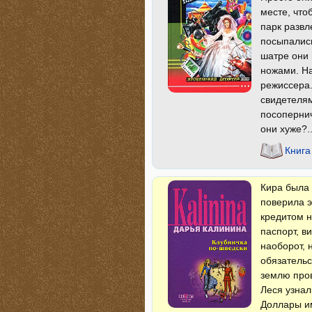
месте, что
парк развл
посыпались
шатре они 
ножами. На
режиссера.
свидетелям
посопернич
они хуже?.
Книга
Кира была 
поверила э
кредитом н
паспорт, в
наоборот, 
обязательс
землю пров
Леся узнал
Доллары им