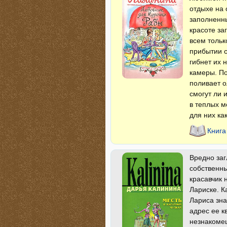
отдыхе на 
заполненн
красоте за
всем тольк
прибытии с
гибнет их 
камеры. По
поливает о
смогут ли 
в теплых м
для них ка
Книга
Вредно за
собственны
красавчик 
Лариске. К
Лариса зна
адрес ее к
незнакомец