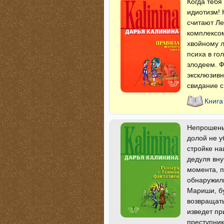
Когда тебя
идиотизм! 
считают Ле
комплексом
хвойному л
психа в го
злодеем. Ф
эксклюзивн
свидание 
Книга
Непрошеный
долой не у
стройке на
дедуля вну
момента, п
обнаружили
Мариши, бу
возвращать
изведет пр
преступника