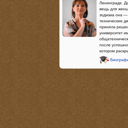
Ленинграде. Да
вещь для женщ
зодиака она —
технические ди
приняла решени
университет и
общетехническ
после успешно 
котором раскр
Биографи