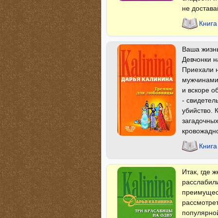
не достава
Книга
Ваша жизнь
Девчонки н
Приехали н
мужчинами,
и вскоре о
- свидете
убийство. 
загадочных
кровожадн
Книга
Итак, где 
расслабил
преимущест
рассмотрет
популярной