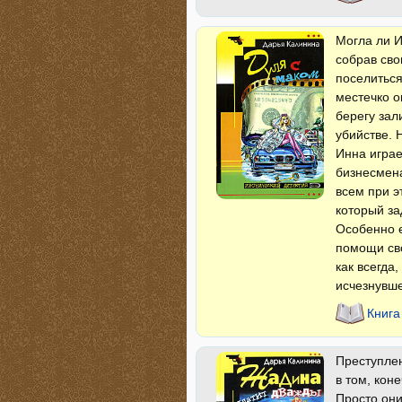
Могла ли И
собрав сво
поселиться
местечко о
берегу зал
убийстве. 
Инна играе
бизнесмена
всем при э
который за
Особенно е
помощи сво
как всегда
исчезнувше
Книга
Преступлен
в том, кон
Просто они