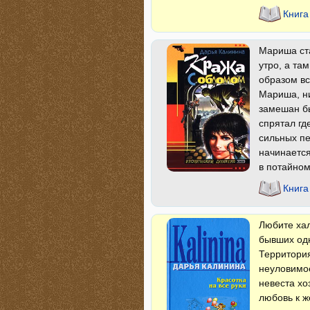
Книга
Мариша ста
утро, а та
образом вс
Мариша, ни
замешан б
спрятал гд
сильных пе
начинается
в потайном
Книга
Любите хал
бывших одн
Территория
неуловимо
невеста хо
любовь к ж