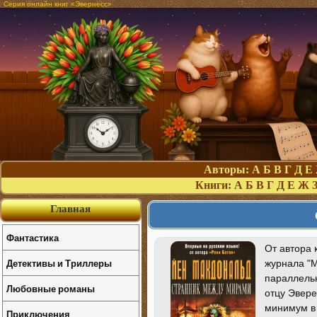
Серия онлайн книг «Эвернесс»
Авторы:
А
Б
В
Г
Д
Е
Книги:
А
Б
В
Г
Д
Е
Ж
Главная
Фантастика
От автора 
Детективы и Триллеры
журнала "М
параллельн
Любовные романы
отцу Эвере
минимум в 
Приключения