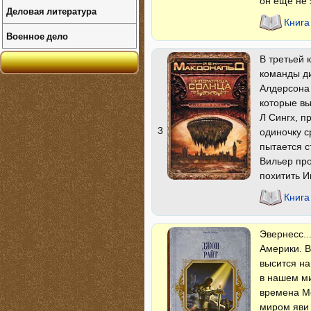
он еще не з
Деловая литература
Книга
Военное дело
В третьей 
команды ди
Алдерсона
которые вы
Л Сингх, п
3
одиночку с
пытается с
Вильер про
похитить И
Книга
Эвернесс..
Америки. В
высится на
в нашем ми
времена М
миром яви 