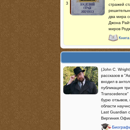
3
стражей ст
решительно
два мира с
Джона Райт
миров Род
Книга
(John C. Wrigh
рассказов в "As
входил в антол
публикация три
Transcedence" 
бурю отзывов,
области научн
Last Guardian 
Виргиния.Офи
Биографи