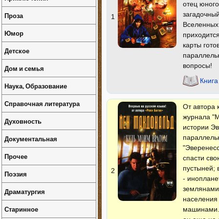
отец юного
загадочны
Проза
1
Вселенных.
Юмор
приходится
карты гото
Детское
параллельн
вопросы!
Дом и семья
Книга
Наука, Образование
Справочная литература
От автора 
журнала "М
Духовность
истории Эв
параллельн
Документальная
"Эверенесс
Прочее
спасти сво
пустыней; 
2
Поэзия
- иноплане
землянами.
Драматургия
населения 
Старинное
машинами. 