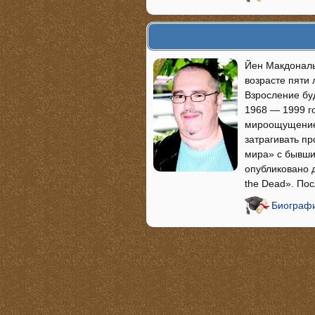
Йен Макдональ
возрасте пяти
Взросление бу
1968 — 1999 го
мироощущение 
затрагивать п
мира» с бывши
опубликовано 
the Dead». По
Биографи