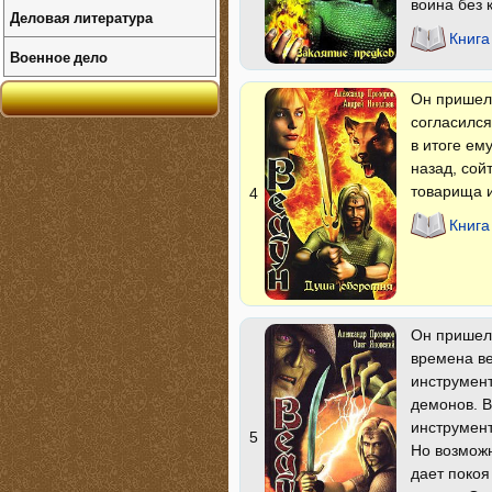
воина без 
Деловая литература
Книга
Военное дело
Он пришел 
согласился
в итоге ем
назад, сой
товарища и
4
Книга
Он пришел 
времена ве
инструмент
демонов. В
инструмент
5
Но возможн
дает покоя