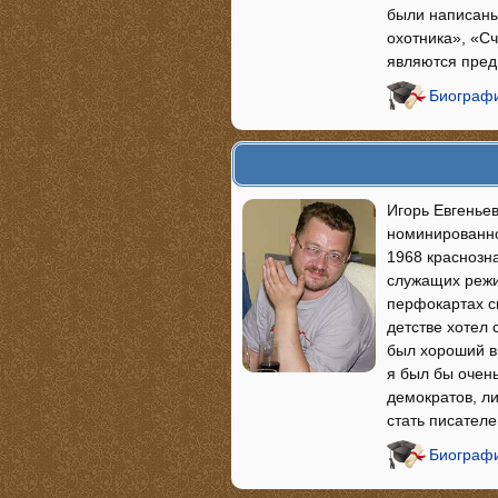
были написаны
охотника», «Сч
являются пред
Биографи
Игорь Евгенье
номинированно
1968 краснозн
служащих режи
перфокартах с
детстве хотел
был хороший в
я был бы очен
демократов, л
стать писателе
Биографи