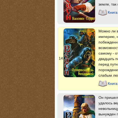
земле, так 
Книга
Можно ли в
империю, н
побежденны
возможност
самому - о
14
двадцать п
перед путн
порождения
слабым люд
Книга
Он пришел 
удалось ве
невольницу
вынужден п