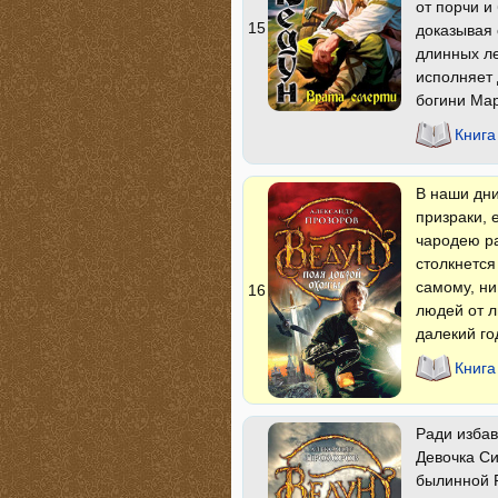
от порчи и
15
доказывая 
длинных ле
исполняет 
богини Ма
Книга
В наши дни
призраки, 
чародею ра
столкнется
самому, ни
16
людей от л
далекий го
Книга
Ради избав
Девочка Си
былинной Р