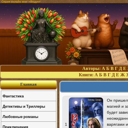
Серия онлайн книг «Ведун»
Авторы:
А
Б
В
Г
Д
Е
Книги:
А
Б
В
Г
Д
Е
Ж
Главная
Фантастика
Он пришел 
Детективы и Триллеры
магией и з
будет зави
Любовные романы
неожиданно
варягами и
1
Приключения