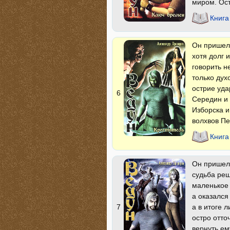
миром. Ост
Книга
Он пришел 
хотя долг 
говорить н
только дух
острие уда
6
Середин и 
Изборска и
волхвов Пе
Книга
Он пришел 
судьба реш
маленькое 
а оказался
а в итоге 
7
остро отт
вернуть ем