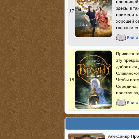
пленницей 
здесь, в т
17
применить 
хорошей се
главным ег
Книга
Прикоснов
эту прекра
добраться 
Славянског
Чтобы пото
18
Середина, 
простая з
Книга
Александр Про