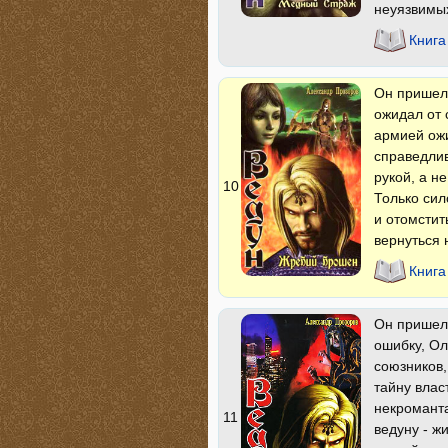
неуязвимых
Книга
Он пришел 
ожидал от 
армией ожи
справедлив
рукой, а н
10
Только сил
и отомстит
вернуться 
Книг
Он пришел 
ошибку, Ол
союзников,
тайну влас
некроманта
11
ведуну - ж