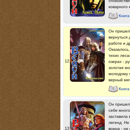
спокойстви
коварного 
Книга
Он пришел 
вернуться 
работе и д
Оказалось,
тихих леса
12
озерах - р
золотая мо
молодому ч
верный меч
Книга
Он пришел 
себе много
заставила 
легенд. Не
13
воина - не 