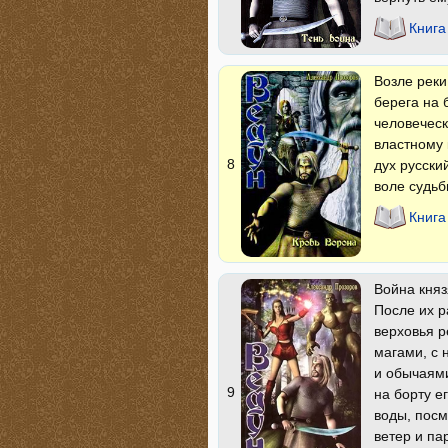
Книга
Возле реки
берега на 
человеческ
властному 
8
дух русски
воле судьб
Книга
Война княз
После их р
верховья р
магами, с 
и обычаями
9
на борту е
воды, посм
ветер и па