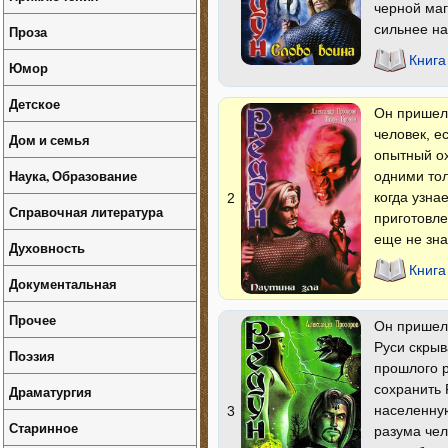
черной маг
сильнее н
Проза
Книга
Юмор
Детское
Он пришел 
человек, е
Дом и семья
опытный ох
Наука, Образование
одними тол
когда узна
2
Справочная литература
приготовле
еще не зна
Духовность
Книга
Документальная
Прочее
Он пришел 
Руси скрыв
Поэзия
прошлого р
сохранить 
Драматургия
населенную
3
Старинное
разума чел