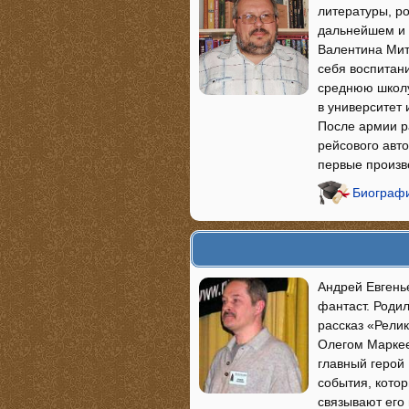
литературы, ро
дальнейшем и 
Валентина Мит
себя воспитани
среднюю школу
в университет 
После армии р
рейсового авто
первые произв
Биографи
Андрей Евгенье
фантаст. Роди
рассказ «Релик
Олегом Маркее
главный герой
события, кото
связывают его