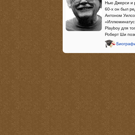
Нью Джерси и 
60-х он был ре
Антоном Уилсо
«Иллюминатус!
Playboy для то
Роберт Ши поз
Биографи