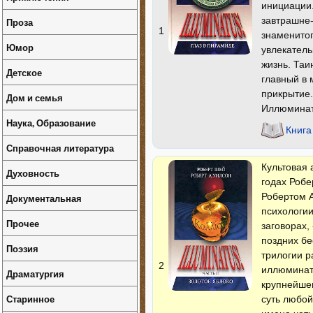
инициации
завтрашне
Проза
1
знаменитог
Юмор
увлекатель
жизнь. Таи
Детское
главный в 
прикрытие.
Дом и семья
Иллюминат
Наука, Образование
Книга
Справочная литература
Культовая 
Духовность
годах Робе
Робертом 
Документальная
психологи
Прочее
заговорах,
поздних бе
Поэзия
трилогии р
2
иллюминат
Драматургия
крупнейшег
Старинное
суть любой