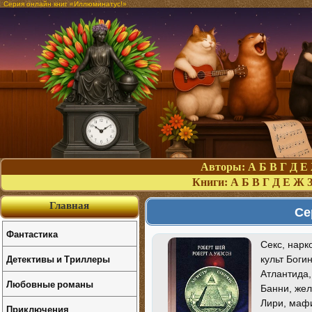
Серия онлайн книг «Иллюминатус!»
Авторы:
А
Б
В
Г
Д
Е
Книги:
А
Б
В
Г
Д
Е
Ж
Главная
Се
Фантастика
Секс, нарк
Детективы и Триллеры
культ Боги
Атлантида,
Любовные романы
Банни, жел
Лири, мафи
Приключения