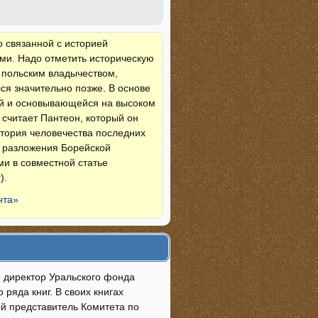
 связанной с историей
ими. Надо отметить историческую
 польским владычеством,
ся значительно позже. В основе
й и основывающейся на высоком
считает Пантеон, который он
стория человечества последних
о разложения Борейской
и в совместной статье
).
нта»
й директор Уральского фонда
ряда книг. В своих книгах
ый представитель Комитета по