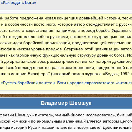
 «Как родить Бога»
й работе предложена новая концепция древнейшей истории, тесно
 и в особенности восточного, которое автор отождествляет с русск
сть такого отождествления, например, в период борьбы Украины с
её отождествляло себя с русскими, энтоним же «украинцы» появил
 лежит идея борейской цивилизации, предшествующей современно
ихофизическом уровне предков. Стержнем этой цивилизации автор 
ает как гармоничную функциональную структуру древних богов. И
й до христианской эры, рассматривается им как история духовног
и. Такой подход является развитием концепции, предложенной нам
тво в истории Биосферы" (январкий номер журнала «Веды», 1992 г
 «Русско-борейский пантеон. Боги народов евроазиатского контине
Владимир Шемшук
сеевич Шемшук - писатель, учёный-биолог, исследователь, бывши
мской комиссии по аномальным явлениям.Является автором целого 
аницы истории Руси и нашей планеты в новом свете. Действительн