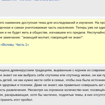
то наименее доступная тема для исследований и изучения. На пр
дочная и самая уничтожаемая часть населения. Теперь уже ни один 
ии и не будет жить в обществе, изгнавшем его предков. Неслучайно
е замечание: "знающий молчит, говорящий не знает".
 «Волхвы. Часть 1»
вящена древнерусским традициям, вырванным с корнем из совреме
е знают ни как выбрать себе спутника или спутницу жизни, ни как п
ь детей, ни как нужно ве­сти себя в семье, чтобы она была источн
 здоровья и психики. Даже не знают, как правильно совершать акт 
ость развлечения. Несмотря на огромное количество книг, посвящ
, раскрываю­щая, хотя бы частично, поднятые темы, в них отсутству
странить этот пробел.