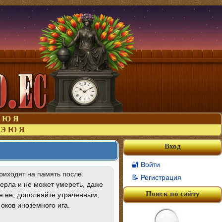
Ю
Я
Э
Ю
Я
Вход
🔐 Войти
приходят на память после
📝 Регистрация
мерла и не может умереть, даже
Поиск по сайту
те ее, дополняйте утраченным,
оков иноземного ига.