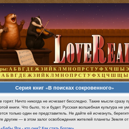
оры:
А
Б
В
Г
Д
Е
Ж
З
И
Й
К
Л
М
Н
О
П
Р
С
Т
У
Ф
Х
Ч
Ш
Ы
Э
:
А
Б
В
Г
Д
Е
Ж
З
И
Й
К
Л
М
Н
О
П
Р
С
Т
У
Ф
Х
Ц
Ч
Ш
Щ
Ы
Серия книг «В поисках сокровенного»
е горят. Ничто никогда не исчезает бесследно. Такие мысли сразу 
этой книги. Что было, то и будет. Русская волшебная культура не у
ется только один ее представитель. Не дайте ей исчезнуть, береги
е другим — в этом залог освобождения жителей планеты Земля от 
 «Бабы Яги - кто они? Как стать Богом»