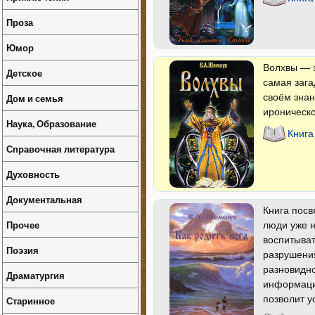
Проза
Юмор
Волхвы — э
Детское
самая зага
Дом и семья
своём знан
ироническо
Наука, Образование
Книга
Справочная литература
Духовность
Документальная
Книга пос
Прочее
люди уже н
воспитыват
Поэзия
разрушения
разно­видн
Драматургия
информация
позволит у
Старинное