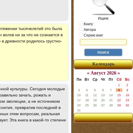
Ищем:
Книгу
отяжении тысячелетий это была
Автора
волхв ни за что не сознается в
Серию книг
 в древности родилось грустно-
Календарь
« Август 2026 »
Пн
Вт
Ср
Чт
Пт
Сб
Вс
1
2
нной культуры. Сегодня молодые
3
4
5
6
7
8
9
равильно зачать, рожать и
10
11
12
13
14
15
16
17
18
19
20
21
22
23
иком эволюции, а не источником
24
25
26
27
28
29
30
соития, превратив последний в
31
ённых этим вопросам, реальная
ет. Эта книга в какой-то степени