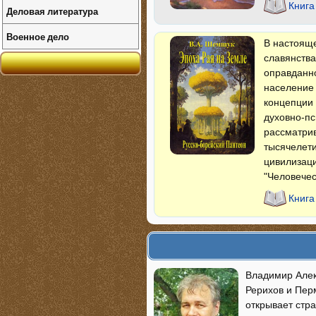
Книга
Деловая литература
Военное дело
В настояще
славянства
оправданно
население 
концепции
духовно-пс
рассматрив
тысячелети
цивилизаци
"Человечес
Книга
Владимир Алек
Рерихов и Пер
открывает стр