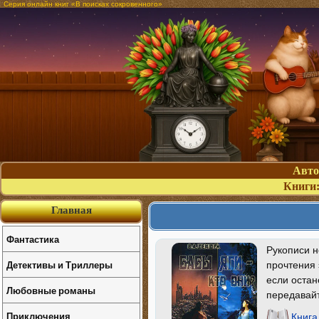
Серия онлайн книг «В поисках сокровенного»
Авт
Книги
Главная
Фантастика
Рукописи н
Детективы и Триллеры
прочтения 
если остан
Любовные романы
передавайт
Приключения
Книга