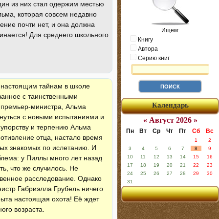
один из них стал одержим местью
Альма, которая совсем недавно
ение почти нет, и она должна
Ищем:
чинается! Для среднего школьного
Книгу
Автора
Серию книг
к настоящим тайнам в школе
язанное с таинственными
Календарь
 премьер-министра, Альма
кнуться с новыми испытаниями и
« Август 2026 »
 упорству и терпению Альма
Пн
Вт
Ср
Чт
Пт
Сб
Вс
отивление отца, настало время
1
2
рых знакомых по ислетанию. И
3
4
5
6
7
8
9
лема: у Пиллы много лет назад
10
11
12
13
14
15
16
17
18
19
20
21
22
23
ь, что же случилось. Не
24
25
26
27
28
29
30
ственное расследование. Однако
31
истр Габриэлла Грубель ничего
рыта настоящая охота! Её ждет
ого возраста.