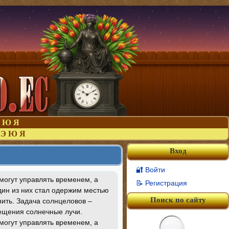
Ю
Я
Э
Ю
Я
Вход
🔐 Войти
могут управлять временем, а
📝 Регистрация
один из них стал одержим местью
Поиск по сайту
ить. Задача солнцеловов –
ещения солнечные лучи.
могут управлять временем, а