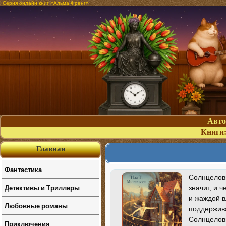
Серия онлайн книг «Альма Френг»
Авт
Книги
Главная
Фантастика
Солнцеловы
Детективы и Триллеры
значит, и 
и жаждой в
Любовные романы
поддержива
Солнцеловы
Приключения