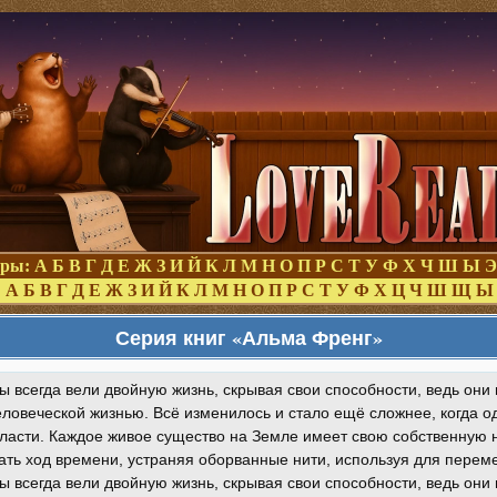
оры:
А
Б
В
Г
Д
Е
Ж
З
И
Й
К
Л
М
Н
О
П
Р
С
Т
У
Ф
Х
Ч
Ш
Ы
Э
:
А
Б
В
Г
Д
Е
Ж
З
И
Й
К
Л
М
Н
О
П
Р
С
Т
У
Ф
Х
Ц
Ч
Ш
Щ
Ы
Серия книг «Альма Френг»
 всегда вели двойную жизнь, скрывая свои способности, ведь они 
человеческой жизнью. Всё изменилось и стало ещё сложнее, когда 
ласти. Каждое живое существо на Земле имеет свою собственную н
ть ход времени, устраняя оборванные нити, используя для перем
 всегда вели двойную жизнь, скрывая свои способности, ведь они 