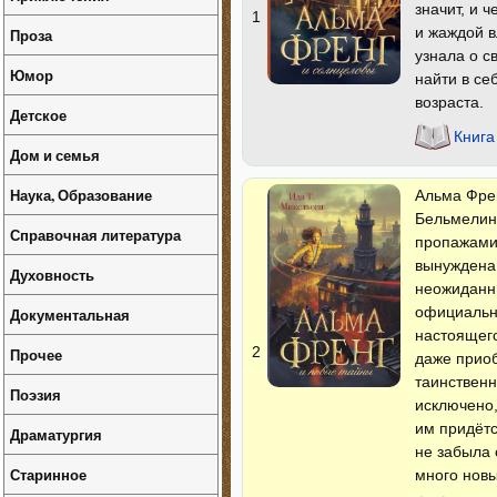
значит, и 
1
и жаждой в
Проза
узнала о с
Юмор
найти в се
возраста.
Детское
Книга
Дом и семья
Наука, Образование
Альма Френ
Бельмелинг
Справочная литература
пропажами 
вынуждена 
Духовность
неожиданны
официально
Документальная
настоящего
2
Прочее
даже приоб
таинственн
Поэзия
исключено,
им придётс
Драматургия
не забыла 
Старинное
много новы