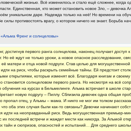
человеческой жизнью. Всё изменилось и стало ещё сложнее, когда 
ласти. Единственная, кто может остановить новое Зло, – девочка 
воём уникальном даре. Надежда только на неё! Но времени на обуч
бе силы противостоять врагу, о котором ничего не знает. Борьба на
 «Альма Френг и солнцеловы»
г, достигнув первого ранга солнцелова, наконец получает доступ 
. Но её ждут не только уроки, а новое опасное расследование, св
её матери и отца новой подруги. Став целью для могущественной
идти на риск, чтобы раскрыть семейные тайны. Ей предстоит стол
ми открытиями, которые изменят всё. Благодаря книгам и своему
 становится солнцеловом первого ранга. Но несмотря на всё сопр
 обучения на курсах в Бельмелинге. Альма встречает в школе ста
ретает новую подругу – Пиллу. Сблизила девочек одна общая проб
о пропал отец, у Альмы – мама. И никто не мог им толком рассказат
 что оба этих случая были как-то связаны? Девочки начинают соб
я идти на неоправданный риск. Ведь могущественная премьер-мин
с их последней встречи и жаждет мести как никогда. За Альмой отк
х тайн и сюпризов, опасностей и испытаний… Для среднего школьн