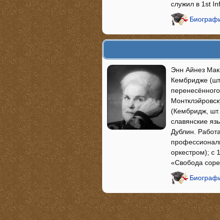
служил в 1st In
Биографи
Энн Айнез Мак
Кембридже (шт.
перенесённого 
Монтклэйровск
(Кембридж, шт.
славянские яз
Дублин. Работ
профессиональ
оркестром); с
«Свобода соре
Биограф