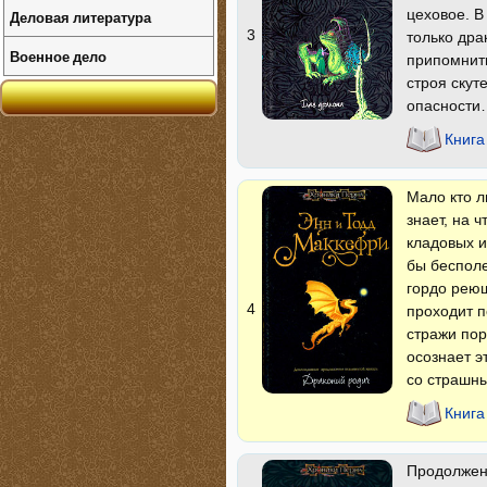
цеховое. В
Деловая литература
3
только дра
Военное дело
припомнить
строя скут
опасности
Книга
Мало кто л
знает, на 
кладовых и
бы беспол
гордо реющ
4
проходит п
стражи по
осознает э
со страшн
Книга
Продолжени