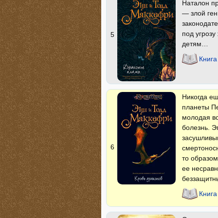
Наталон пр
— злой ген
законодате
под угрозу
5
детям…
Книга
Никогда ещ
планеты Пе
молодая в
болезнь. Э
засушливы
6
смертоносн
то образом
ее несравн
беззащитн
Книга