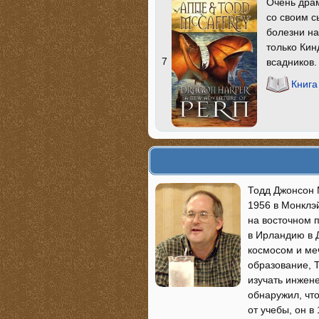
Очень дра
со своим с
болезни н
только Кин
7
всадников.
Книга
Тодд Джонсон 
1956 в Монклэй
на восточном 
в Ирландию в Д
космосом и ме
образование, Т
изучать инжене
обнаружил, чт
от учебы, он в