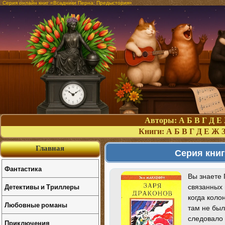
Серия онлайн книг «Всадники Перна: Предыстория»
Авторы:
А
Б
В
Г
Д
Е
Книги:
А
Б
В
Г
Д
Е
Ж
Главная
Серия кни
Фантастика
Вы знаете 
Детективы и Триллеры
связанных 
когда коло
Любовные романы
там не был
следовало 
Приключения