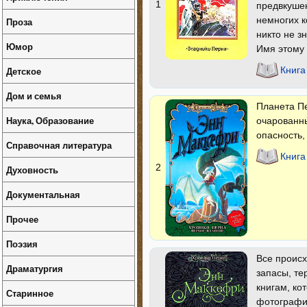
1
предвкушен
немногих к
Проза
никто не з
Юмор
Имя этому
Детское
Книга
Дом и семья
Планета П
Наука, Образование
очарованн
опасность
Справочная литература
Книга
2
Духовность
Документальная
Прочее
Поэзия
Все проис
Драматургия
запасы, те
книгам, ко
Старинное
фотографи