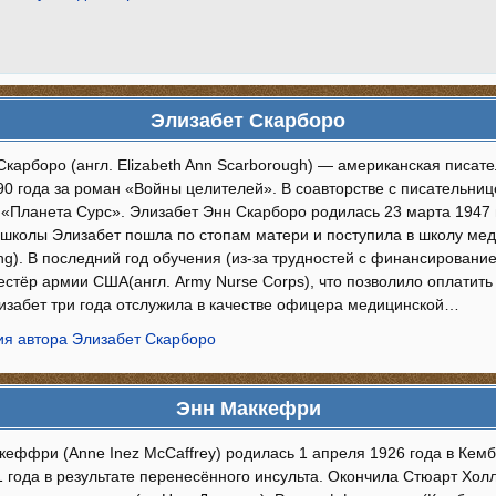
Элизабет Скарборо
Скарборо (англ. Elizabeth Ann Scarborough) — американская писат
0 года за роман «Войны целителей». В соавторстве с писательни
 «Планета Сурс». Элизабет Энн Скарборо родилась 23 марта 1947 г
школы Элизабет пошла по стопам матери и поступила в школу медсе
ing). В последний год обучения (из-за трудностей с финансировани
естёр армии США(англ. Army Nurse Corps), что позволило оплатит
лизабет три года отслужила в качестве офицера медицинской…
я автора Элизабет Скарборо
Энн Маккефри
кеффри (Anne Inez McCaffrey) родилась 1 апреля 1926 года в Кемб
 года в результате перенесённого инсульта. Окончила Стюарт Холл (