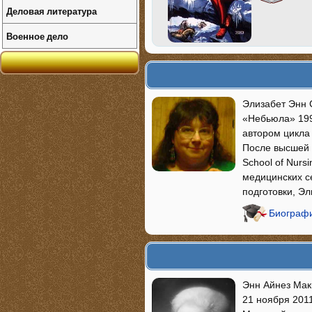
Деловая литература
Военное дело
Элизабет Энн 
«Небьюла» 199
автором цикла
После высшей 
School of Nurs
медицинских с
подготовки, Э
Биографи
Энн Айнез Мак
21 ноября 2011