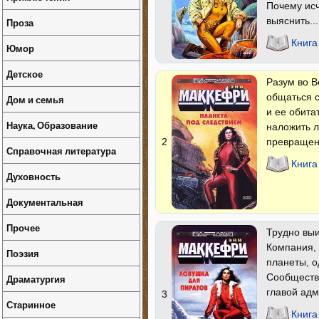
Почему исч
выяснить...
Проза
Книга
Юмор
Детское
Разум во В
общаться с
Дом и семья
и ее обита
Наука, Образование
наложить л
превращенн
2
Справочная литература
Книга
Духовность
Документальная
Прочее
Трудно выи
Компания, 
Поэзия
планеты, о
Сообщества
Драматургия
главой адм
3
Старинное
Книга