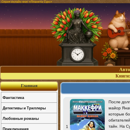
Серия онлайн книг «Планета Сурс»
Авт
Книги
Главная
Фантастика
После дол
Детективы и Триллеры
майор Янаб
которые бо
Любовные романы
обитателей
тайн. На С
1
Приключения