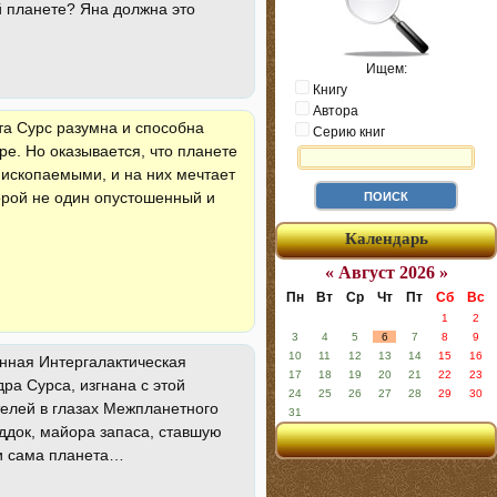
й планете? Яна должна это
Ищем:
Книгу
Автора
та Сурс разумна и способна
Серию книг
е. Но оказывается, что планете
 ископаемыми, и на них мечтает
орой не один опустошенный и
Календарь
« Август 2026 »
Пн
Вт
Ср
Чт
Пт
Сб
Вс
1
2
3
4
5
6
7
8
9
10
11
12
13
14
15
16
енная Интергалактическая
17
18
19
20
21
22
23
а Сурса, изгнана с этой
24
25
26
27
28
29
30
телей в глазах Межпланетного
31
ддок, майора запаса, ставшую
 и сама планета…