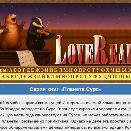
оры:
А
Б
В
Г
Д
Е
Ж
З
И
Й
К
Л
М
Н
О
П
Р
С
Т
У
Ф
Х
Ч
Ш
Ы
Э
:
А
Б
В
Г
Д
Е
Ж
З
И
Й
К
Л
М
Н
О
П
Р
С
Т
У
Ф
Х
Ц
Ч
Ш
Щ
Ы
Серия книг «Планета Сурс»
гой службы в армии всемогущей Интергалакгической Компании дем
а Мэддок попадает на Сурс, “планету с суровыми условиями сущес
льшую часть года свирепствуют на Сурсе, не может работать почти
 планеты чрезвычайно примитивна. Однако на деле эта простая с 
урсе обнаружены залежи ценных минералов, но все экспедиции Ко