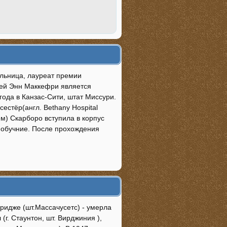
ельница, лауреат премии
цей Энн Маккефри является
ода в Канзас-Сити, штат Миссури.
стёр(англ. Bethany Hospital
ем) Скарборо вступила в корпус
ь обучние. После прохождения
ридже (шт.Массачусетс) - умерла
г. Стаунтон, шт. Вирджиния ),