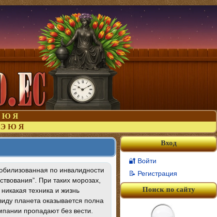
Ю
Я
Э
Ю
Я
Вход
🔐 Войти
обилизованная по инвалидности
📝 Регистрация
твования”. При таких морозах,
Поиск по сайту
 никакая техника и жизнь
виду планета оказывается полна
мпании пропадают без вести.