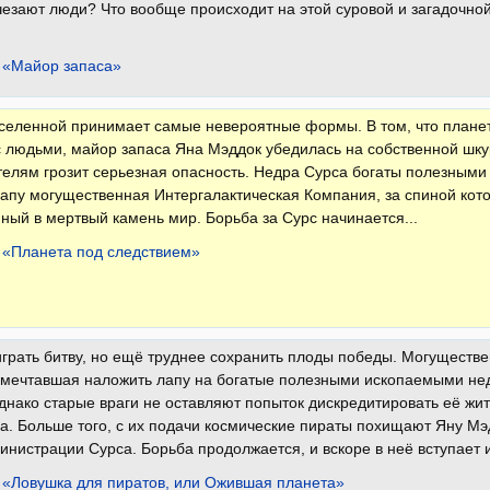
езают люди? Что вообще происходит на этой суровой и загадочно
 «Майор запаса»
селенной принимает самые невероятные формы. В том, что плане
 людьми, майор запаса Яна Мэддок убедилась на собственной шкур
телям грозит серьезная опасность. Недра Сурса богаты полезными
апу могущественная Интергалактическая Компания, за спиной кот
ый в мертвый камень мир. Борьба за Сурс начинается...
 «Планета под следствием»
грать битву, но ещё труднее сохранить плоды победы. Могуществ
мечтавшая наложить лапу на богатые полезными ископаемыми недр
днако старые враги не оставляют попыток дискредитировать её жи
. Больше того, с их подачи космические пираты похищают Яну Мэ
инистрации Сурса. Борьба продолжается, и вскоре в неё вступает
 «Ловушка для пиратов, или Ожившая планета»