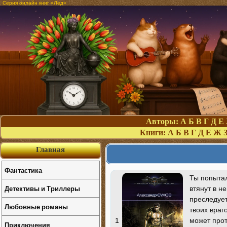
Серия онлайн книг «Лед»
Авторы:
А
Б
В
Г
Д
Е
Книги:
А
Б
В
Г
Д
Е
Ж
Главная
Фантастика
Ты попытал
Детективы и Триллеры
втянут в н
преследует
Любовные романы
твоих враго
может прот
1
Приключения