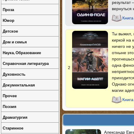
результат 
вернуться 
Проза
Книга
Юмор
Детское
Ты выжил,
киркой на 
Дом и семья
ничего не 
Наука, Образование
отныне это
прогнешься
Справочная литература
одна феном
2
неприятнос
Духовность
приходится 
Однако огн
Документальная
магии адеп
Прочее
Книга
Поэзия
Драматургия
Старинное
Александр Евге