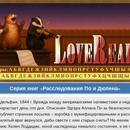
оры:
А
Б
В
Г
Д
Е
Ж
З
И
Й
К
Л
М
Н
О
П
Р
С
Т
У
Ф
Х
Ч
Ш
Ы
Э
:
А
Б
В
Г
Д
Е
Ж
З
И
Й
К
Л
М
Н
О
П
Р
С
Т
У
Ф
Х
Ц
Ч
Ш
Щ
Ы
Серия книг «Расследования По и Дюпена»
дельфия, 1844 г. Вражда между американскими нативистами и не
арастает день ото дня. Опасения Эдгара Аллана По за безопаснос
губляет странная посылка – коробка с мумифицированными и рас
клятый враг вернулся, дабы свести с ним старые счеты? Не менее
ию Хелен Лоддиджс, юной наследницы немалого состояния, и ее п