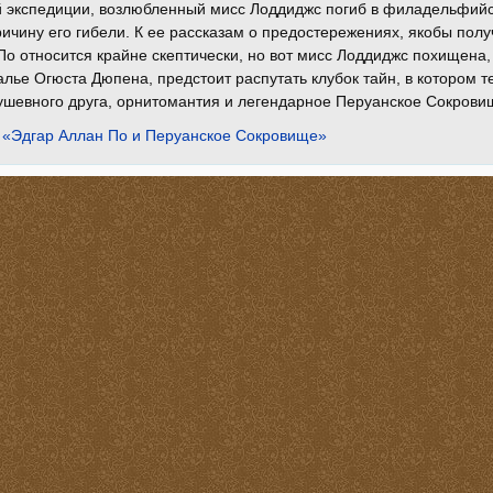
 экспедиции, возлюбленный мисс Лоддиджс погиб в филадельфийско
ичину его гибели. К ее рассказам о предостережениях, якобы получ
о относится крайне скептически, но вот мисс Лоддиджс похищена
алье Огюста Дюпена, предстоит распутать клубок тайн, в котором 
ушевного друга, орнитомантия и легендарное Перуанское Сокрови
 «Эдгар Аллан По и Перуанское Сокровище»