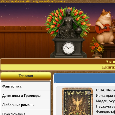
Серия онлайн книг «Расследования По и Дюпена»
Авт
Книги
Главная
Фантастика
США, Фила
Детективы и Триллеры
Ирландии н
Мадди, усу
Любовные романы
Неужели за
Филадельф
Приключения