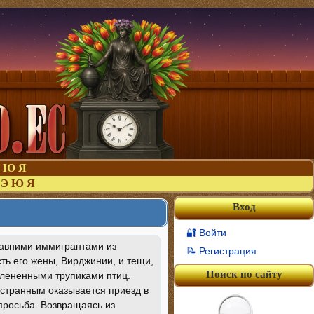
Ю
Я
Э
Ю
Я
Вход
🔐 Войти
давними иммигрантами из
📝 Регистрация
ть его жены, Вирджинии, и тещи,
Поиск по сайту
члененными трупиками птиц.
 странным оказывается приезд в
росьба. Возвращаясь из