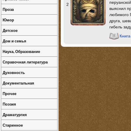
перуанской
2
выяснил пр
Проза
любимого П
Юмор
друга, шев
гибель зад
Детское
Книга
Дом и семья
Наука, Образование
Справочная литература
Духовность
Документальная
Прочее
Поэзия
Драматургия
Старинное