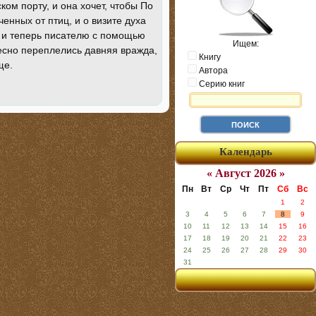
м порту, и она хочет, чтобы По
енных от птиц, и о визите духа
, и теперь писателю с помощью
Ищем:
тесно переплелись давняя вражда,
Книгу
ще.
Автора
Серию книг
Календарь
« Август 2026 »
Пн
Вт
Ср
Чт
Пт
Сб
Вс
1
2
3
4
5
6
7
8
9
10
11
12
13
14
15
16
17
18
19
20
21
22
23
24
25
26
27
28
29
30
31