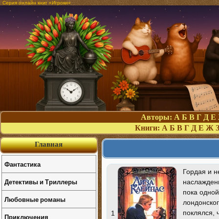
Серия онлайн книг «Игроки»
Авторы:
А
Б
В
Г
Д
Е
Книги:
А
Б
В
Г
Д
Е
Ж
Главная
Фантастика
Гордая и н
Детективы и Триллеры
наслажден
пока одной
Любовные романы
лондонско
поклялся, 
1
Приключения