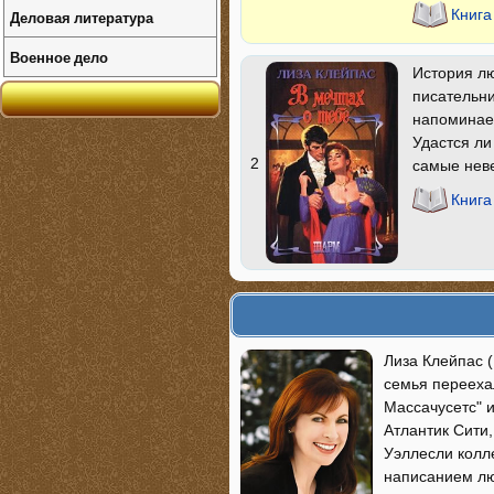
Книга
Деловая литература
Военное дело
История лю
писательни
напоминает
Удастся ли
2
самые неве
Книга
Лиза Клейпас (
семья переехал
Массачусетс" и
Атлантик Сити,
Уэллесли колл
написанием лю