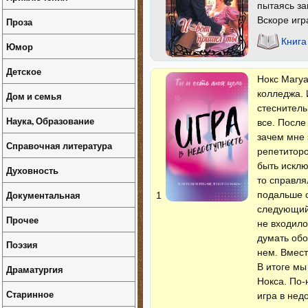
пытаясь за
Вскоре игр
Проза
Книга
Юмор
Детское
Нокс Магуа
колледжа. 
Дом и семья
стеснитель
Наука, Образование
все. После
зачем мне 
Справочная литература
репетиторо
быть исклю
Духовность
то справля
Документальная
подальше о
1
следующий 
Прочее
не входило
думать обо
Поэзия
нем. Вмест
В итоге мы
Драматургия
Нокса. По-
Старинное
игра в нед