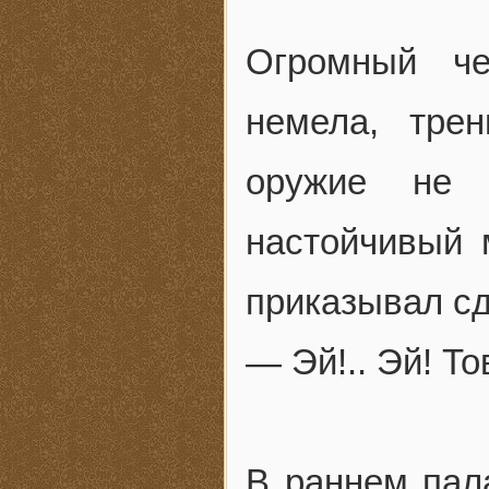
Огромный че
немела, тре
оружие не 
настойчивый 
приказывал сд
— Эй!.. Эй! Т
В раннем пал