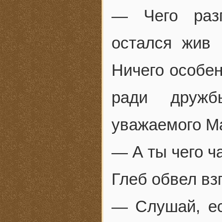
— Чего разг
остался жив 
Ничего особе
ради дружб
уважаемого М
— А ты чего ч
Глеб обвел вз
— Слушай, ес