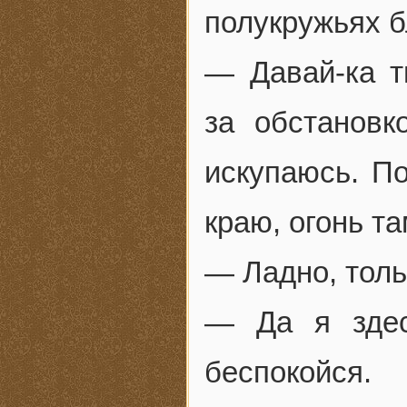
полукружьях б
— Давай-ка т
за обстановк
искупаюсь. По
краю, огонь та
— Ладно, тол
— Да я здес
беспокойся.