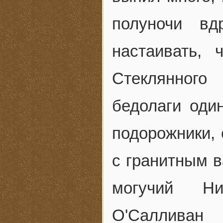
полуночи в
настаивать,
Стеклянного
бедолаги оди
подорожники, 
с гранитным в
могучий Ни
О'Саллива