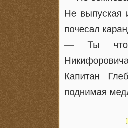
Не выпуская и
почесал кара
— Ты что-н
Никифоровича
Капитан Гле
поднимая мед