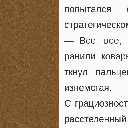
попытался
стратегическо
— Все, все, 
ранили ковар
ткнул пальц
изнемогая.
С грациозност
расстеленный 