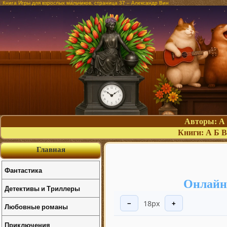
Книга Игры для взрослых мальчиков, страница 37 – Александр Вин
Авторы:
А
Книги:
А
Б
В
Главная
Фантастика
Онлайн
Детективы и Триллеры
18px
−
+
Любовные романы
Приключения