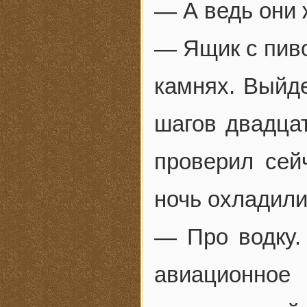
— А ведь они
— Ящик с пиво
камнях. Выйд
шагов двадцат
проверил сей
ночь охладили
— Про водку.
авиационное 