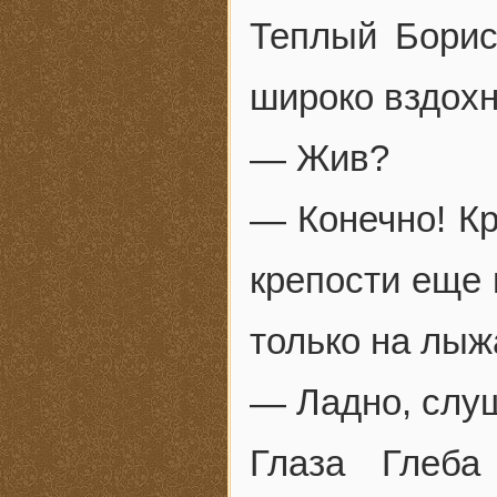
Теплый Борис
широко вздохн
— Жив?
— Конечно! Кр
крепости еще 
только на лыж
— Ладно, сл
Глаза Глеба