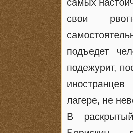
самых настойч
свои рво
самостоятель
подъедет чел
подежурит, по
иностранцев
лагере, не не
В раскрыты
Борискин 