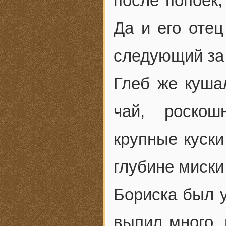
после попоек,
Да и его отец
следующий за
Глеб же куша
чай, роско
крупные куски
глубине миски 
Бориска был у
выпил много,