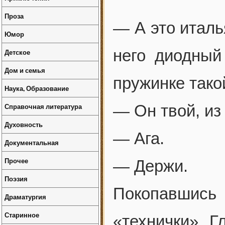
Проза
— А это италь
Юмор
него диодный
Детское
Дом и семья
пружинке тако
Наука, Образование
Справочная литература
— Он твой, из
Духовность
— Ага.
Документальная
Прочее
— Держи.
Поэзия
Покопавшис
Драматургия
Старинное
«технички», Г