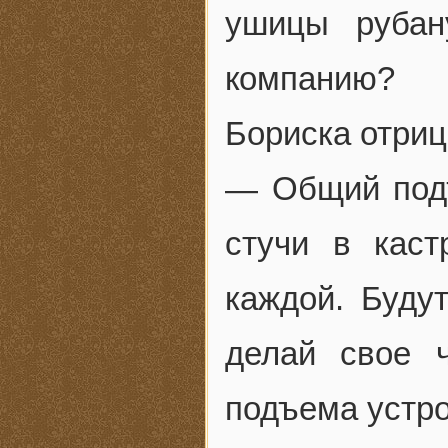
ушицы рубан
компанию?
Бориска отриц
— Общий подъ
стучи в кас
каждой. Буду
делай свое 
подъема устро