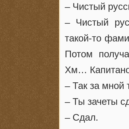
– Чистый русс
– Чистый рус
такой-то фами
Потом получ
Хм… Капитано
– Так за мной
– Ты зачеты с
– Сдал.