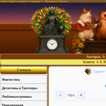
Книга Чудеса в решете, страница 1 – Владимир Сухинин
Авторы:
А
Книги:
А
Б
В
Главная
Серия: 
Фантастика
Детективы и Триллеры
18px
−
+
Любовные романы
Приключения