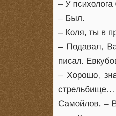
– У психолога
– Был.
– Коля, ты в п
– Подавал, Ва
писал. Евкубо
– Хорошо, зна
стрельбище
Самойлов. – 