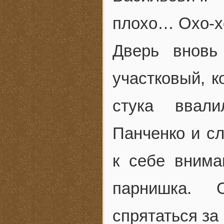
плохо… Охо-х
Дверь вновь
участковый, к
стука ввал
Панченко и сл
к себе внима
парнишка. 
спрятаться за