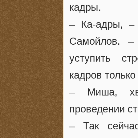
кадры.
– Ка-адры, –
Самойлов. –
уступить ст
кадров только
– Миша, хв
проведении ст
– Так сейча