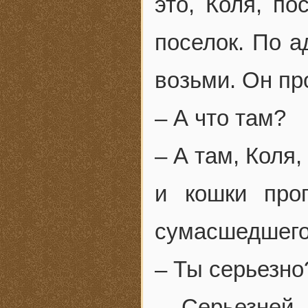
это, Коля, по
поселок. По а
возьми. Он пр
– А что там?
– А там, Коля
и кошки про
сумасшедшего
– Ты серьезно
– Серьезней 