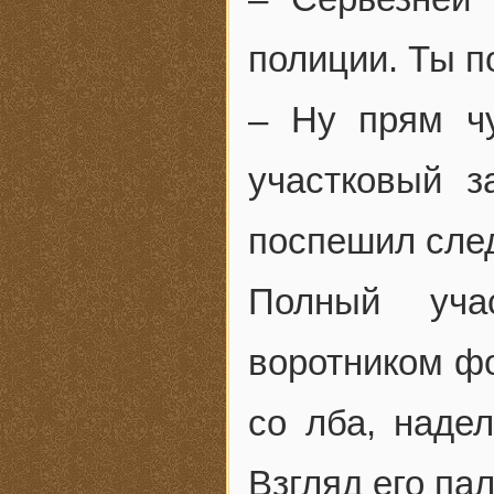
полиции. Ты п
– Ну прям ч
участковый 
поспешил сле
Полный уча
воротником ф
со лба, наде
Взгляд его па