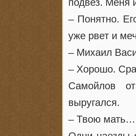
подвез. Меня 
– Понятно. Ег
уже рвет и меч
– Михаил Васи
– Хорошо. Сра
Самойлов от
выругался.
– Твою мать…
Одни наезды с