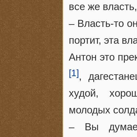
все же власть,
– Власть-то о
портит, эта в
Антон это пре
[1]
, дагестан
худой, хоро
молодых солд
– Вы думает