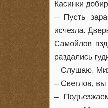
Касинки добир
– Пусть зар
исчезла. Двер
Самойлов взд
раздались гуд
– Слушаю, Ми
– Светлов, вы
– Подъезжае