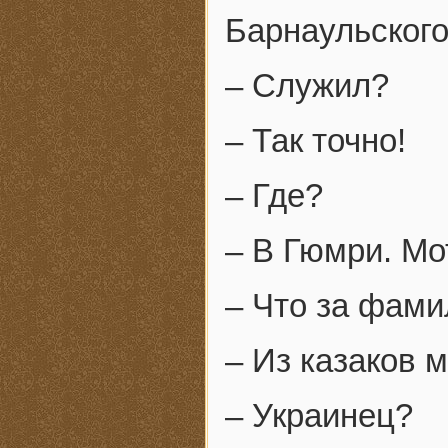
Барнаульского
– Служил?
– Так точно!
– Где?
– В Гюмри. Мо
– Что за фами
– Из казаков 
– Украинец?