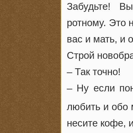
Забудьте! В
ротному. Это 
вас и мать, и 
Строй новобра
– Так точно!
– Ну если по
любить и обо 
несите кофе,