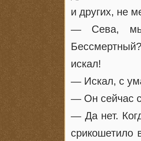
и других, не 
— Сева, мы
Бессмертный?
искал!
— Искал, с ум
— Он сейчас с
— Да нет. Ког
срикошетило 