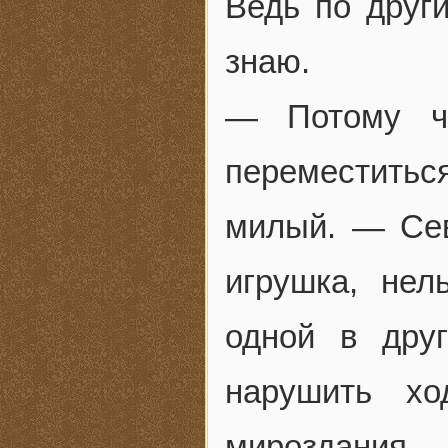
Ведь по друг
знаю.
— Потому чт
переместиться
милый. — Се
игрушка, нел
одной в дру
нарушить хо
мироздания.