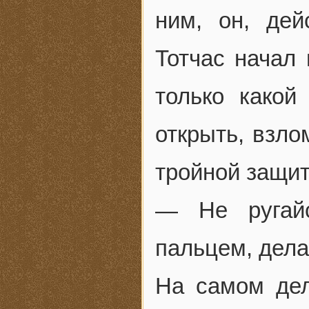
ним, он, дей
Тотчас начал 
только како
открыть, взло
тройной защит
— Не ругай
пальцем, дела
На самом дел