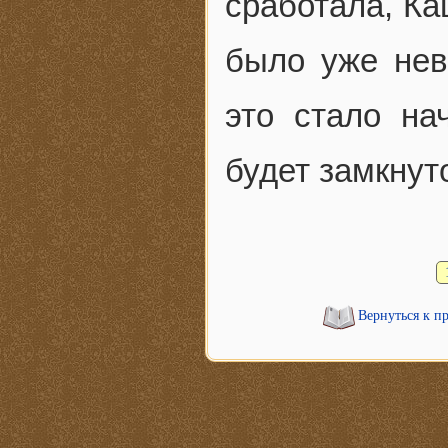
сработала, Ка
было уже нев
это стало на
будет замкнут
Вернуться к п