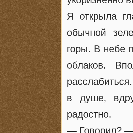
Я открыла гл
обычной зел
горы. В небе
облаков. Вп
расслабиться.
в душе, вдр
радостно.
— Говорил? —