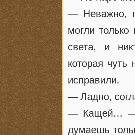
— Неважно, п
могли только 
света, и ни
которая чуть 
исправили.
— Ладно, согл
— Кащей… — 
думаешь тольк