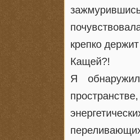
зажмурившись,
почувствовала
крепко держит 
Кащей?!
Я обнаружи
пространств
энергетич
переливающи