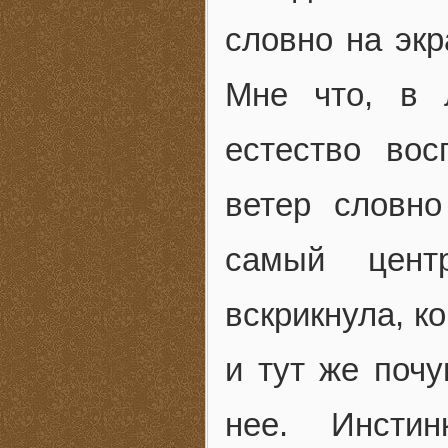
словно на эк
Мне что, в 
естество вос
ветер словно
самый цент
вскрикнула, к
и тут же почу
нее. Инсти