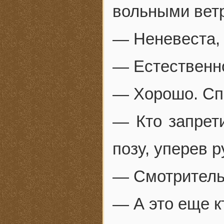
вольными вет
— Неневеста,
— Естественно
— Хорошо. Спр
— Кто запрет
позу, уперев р
— Смотритель
— А это еще к