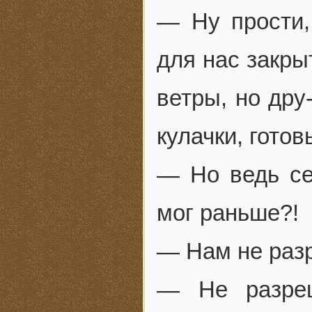
— Ну прости
для нас закры
ветры, но дру
кулачки, готов
— Но ведь се
мог раньше?!
— Нам не раз
— Не разреш