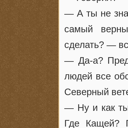
— А ты не зна
самый верны
сделать? — вс
— Да-а? Пред
людей все обс
Северный вете
— Ну и как т
Где Кащей? 