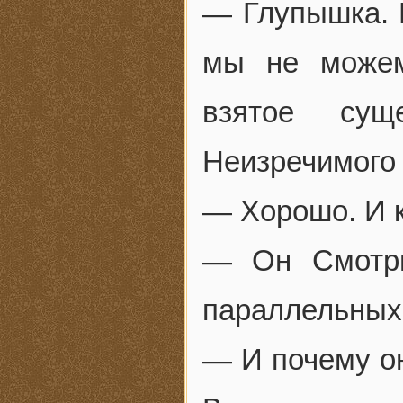
— Глупышка. Б
мы не можем
взятое сущ
Неизречимого 
— Хорошо. И к
— Он Смотри
параллельных
— И почему он