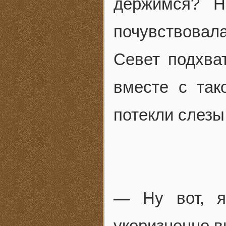
держимся? Н
почувствова
Севет подхва
вместе с так
потекли слезы
— Ну вот, я
укоризненно в