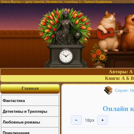
Книга Восток — дело темное, Неневеста!, страница 3 – Галина Курдюмова
Авторы:
А
Книги:
А
Б
В
Главная
Серия: Н
Фантастика
Онлайн к
Детективы и Триллеры
18px
−
+
Любовные романы
Приключения