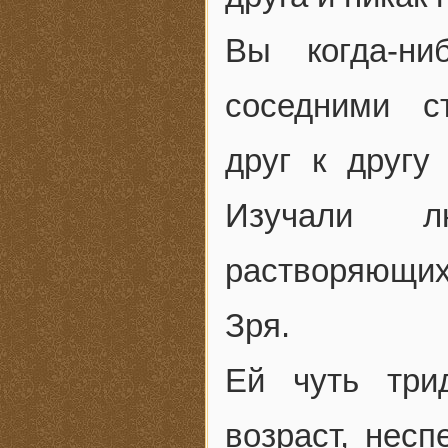
Вы когда-ни
соседними с
друг к другу
Изучали л
растворяющих
Зря.
Ей чуть три
возраст, нес