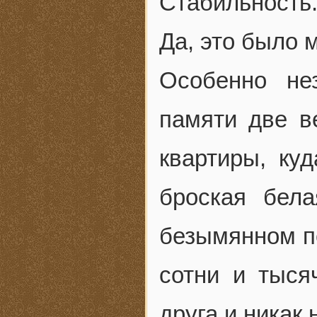
Стабильность.
Да, это было 
Особенно не
памяти две в
квартиры, ку
броская бел
безымянном пе
сотни и тыся
друга и никак