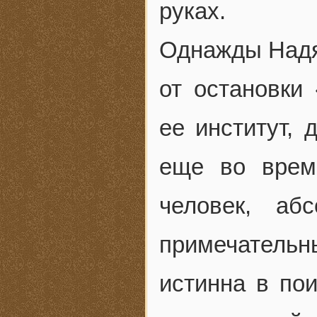
руках.
Однажды Надя
от остановки 
ее институт,
еще во врем
человек, аб
примечательн
истинна в пои