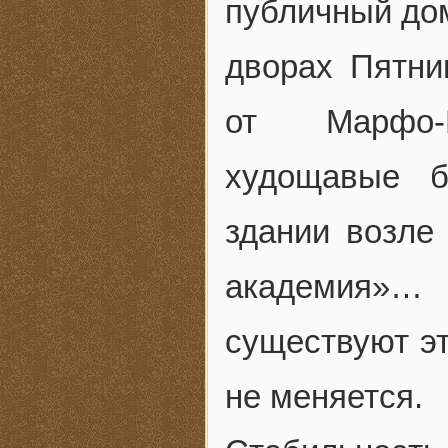
публичный дом
дворах Пятни
от Марфо-М
худощавые б
здании возле
академия»…
существуют эт
не меняется.