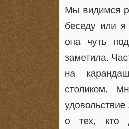
Мы видимся р
беседу или я
она чуть под
заметила. Час
на каранда
столиком. М
удовольствие
о тех, кто 