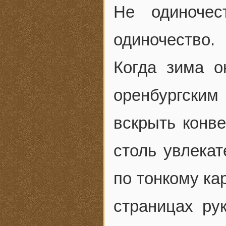
Не одиноче
одиночество.
Когда зима о
оренбургски
вскрыть конве
столь увлека
по тонкому ка
страницах ру