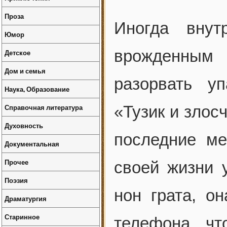
Проза
Иногда вну
Юмор
врожденным 
Детское
Дом и семья
разорвать у
Наука, Образование
Справочная литература
«Тузик и злос
Духовность
последние м
Документальная
Прочее
своей жизни 
Поэзия
нон грата, о
Драматургия
Старинное
телефона, чт