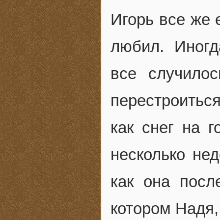
Игорь все же 
любил. Иногд
все случило
перестроитьс
как снег на г
несколько нед
как она посл
котором Надя,