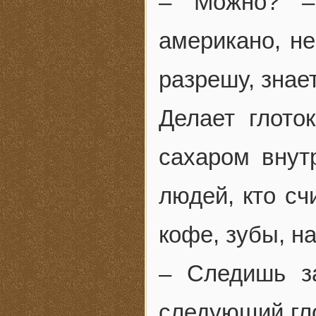
– Можно? –
американо, н
разрешу, знает
Делает глото
сахаром внут
людей, кто сч
кофе, зубы, н
– Следишь з
следующий гло