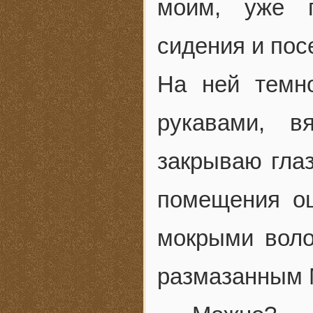
моим, уже п
сидения и пос
На ней темн
рукавами, в
закрываю глаз
помещения ощ
мокрыми воло
размазанным 