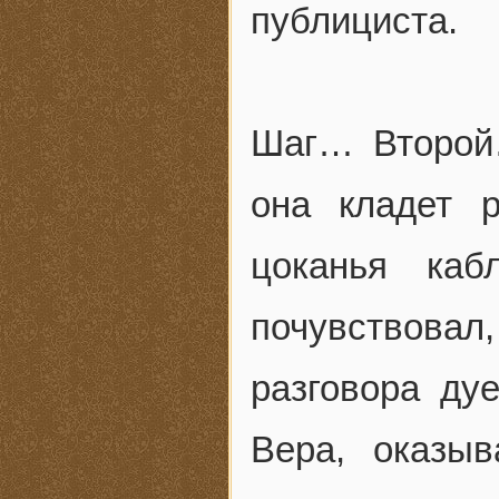
публициста.
Шаг… Второй
она кладет 
цоканья ка
почувствовал
разговора ду
Вера, оказы