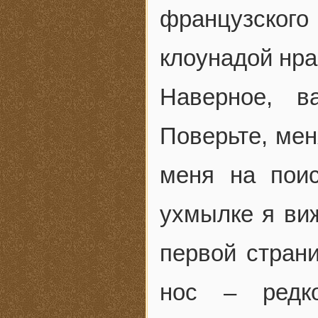
французского
клоунадой нра
Наверное, в
Поверьте, мен
меня на пои
ухмылке я виж
первой стран
нос – редко