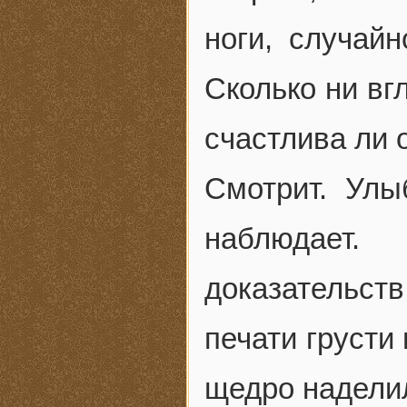
ноги, случайн
Сколько ни вг
счастлива ли 
Смотрит. Улы
наблюдает.
доказательст
печати грусти
щедро наделил