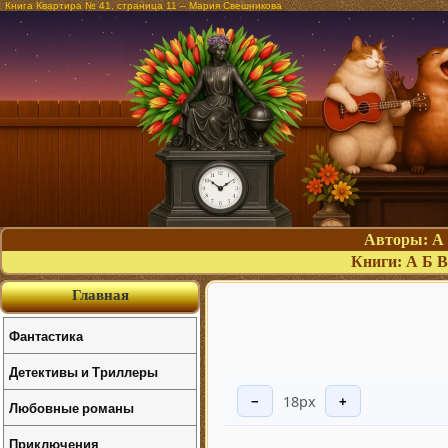
Книга Квартира № 41, страница 11 – Мария Свешникова
Авторы:
А
Книги:
А
Б
В
Главная
Фантастика
Детективы и Триллеры
18px
−
+
Любовные романы
Приключения