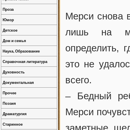
Проза
Мерси снова в
Юмор
лишь на мг
Детское
Дом и семья
определить, г
Наука, Образование
Справочная литература
это не удало
Духовность
всего.
Документальная
Прочее
– Бедный ре
Поэзия
Мерси почувст
Драматургия
Старинное
заметные ще