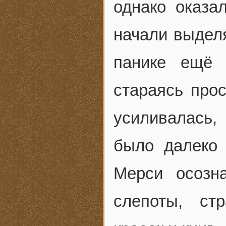
однако оказа
начали выдел
панике ещё 
стараясь про
усиливалась,
было далеко 
Мерси осозн
слепоты, ст