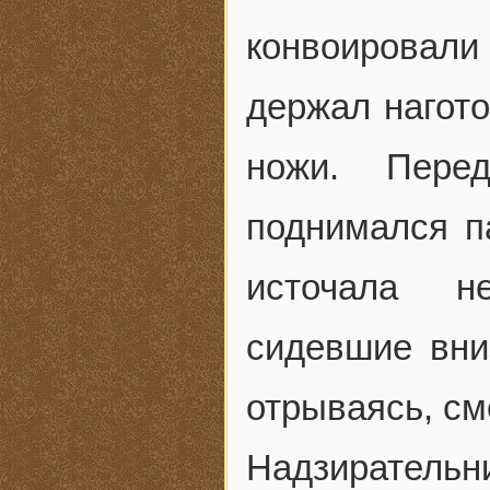
конвоировал
держал нагото
ножи. Пере
поднимался п
источала н
сидевшие вниз
отрываясь, см
Надзиратель