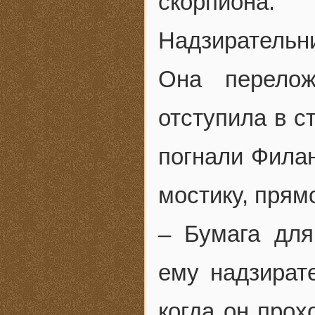
скорпиона.
Надзирательн
Она перелож
отступила в с
погнали Фила
мостику, прям
– Бумага дл
ему надзират
когда он прох