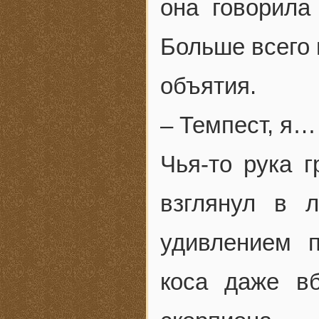
она говорила
Больше всего 
объятия.
– Темпест, я…
Чья-то рука г
взглянул в л
удивлением п
коса даже вб