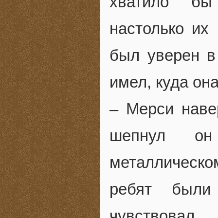
хватило бы 
настолько их
был уверен в
имел, куда он
– Мерси наве
шепнул он
металлическ
ребят были
чувствов