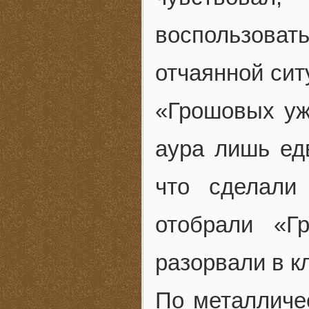
воспользова
отчаянной сит
«Грошовых уж
аура лишь ед
что сделали
отобрали «Г
разорвали в к
По металличе