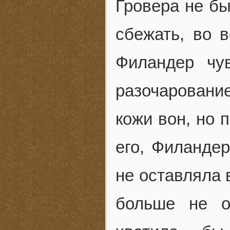
Гровера не бы
сбежать, во 
Филандер чу
разочаровани
кожи вон, но 
его, Филанде
не оставляла 
больше не о