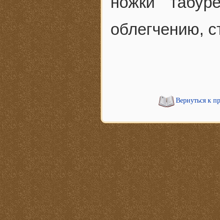
ножки табур
облегчению, ст
Вернуться к п