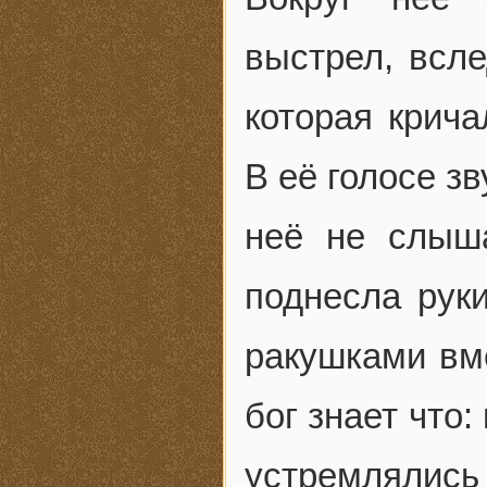
выстрел, всле
которая крича
В её голосе зв
неё не слыша
поднесла руки
ракушками вме
бог знает что
устремлялись