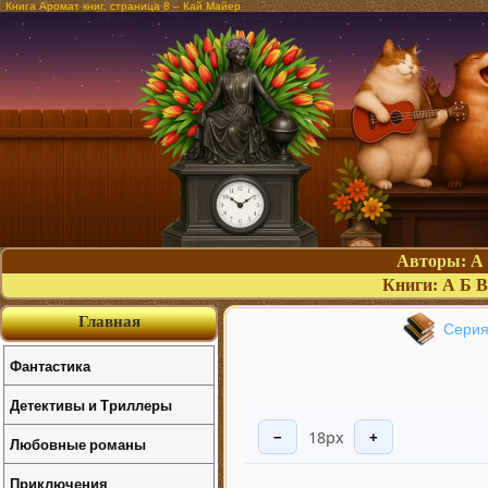
Книга Аромат книг, страница 8 – Кай Майер
Авторы:
А
Книги:
А
Б
В
Главная
Серия
Фантастика
Детективы и Триллеры
18px
−
+
Любовные романы
Приключения