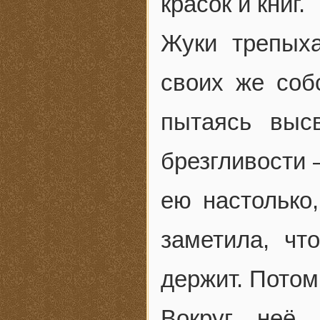
красок и книг.
Жуки трепыха
своих же соб
пытаясь выс
брезгливости 
ею настолько
заметила, чт
держит. Потом
Вокруг неё 