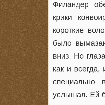
Филандер об
крики конвои
короткие воло
было вымазан
вниз. Но глаз
как и всегда,
специально 
услышал. Ей б