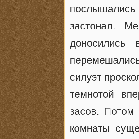
послышались 
застонал. М
доносились 
перемешалис
силуэт проско
темнотой впе
засов. Потом 
комнаты суще