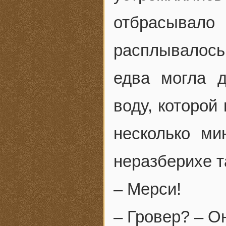
отбрасывало
расплывалос
едва могла 
воду, которой
несколько ми
неразберихе т
– Мерси!
– Гровер? – О