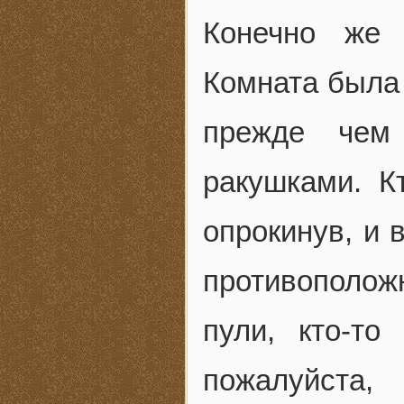
Конечно же 
Комната была 
прежде чем
ракушками. К
опрокинув, и 
противополож
пули, кто-то
пожалуйста