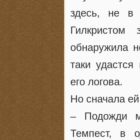
здесь, не в
Гилкристом 
обнаружила н
таки удастся
его логова.
Но сначала ей
– Подожди м
Темпест, в 