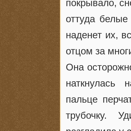
покрывало, сн
оттуда белые 
наденет их, в
отцом за многи
Она осторожно
наткнулась 
пальце перча
трубочку. У