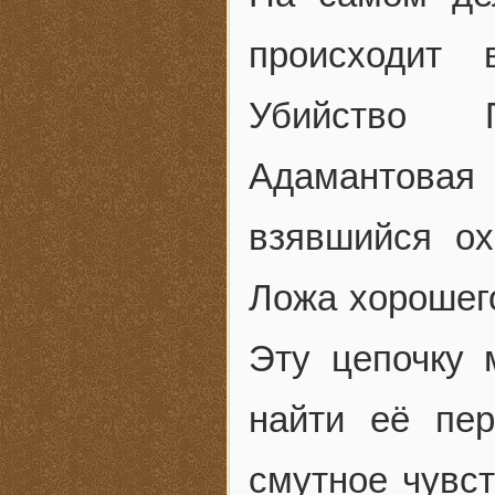
происходит 
Убийство П
Адамантова
взявшийся ох
Ложа хорошег
Эту цепочку 
найти её пе
смутное чувст