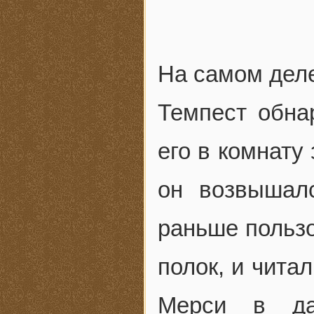
На самом деле
Темпест обна
его в комнату
он возвышалс
раньше пользо
полок, и чита
Мерси в да