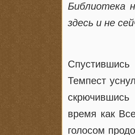
Библиотека 
здесь и не се
Спустившись 
Темпест уснул
скрючившись 
время как Вс
голосом продо