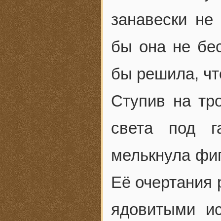
занавески не
бы она не бес
бы решила, чт
Ступив на тро
света под 
мелькнула фиг
Её очертания 
ядовитыми ис