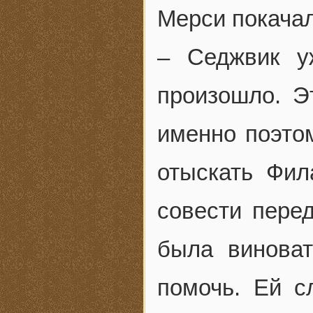
Мерси покачал
– Седжвик у
произошло. Э
именно поэто
отыскать Фил
совести перед
была виноват
помочь. Ей с