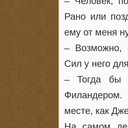
– Человек, п
Рано или поз
ему от меня н
– Возможно, 
Сил у него для
– Тогда бы 
Филандером.
месте, как Дж
На самом де