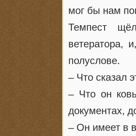
мог бы нам по
Темпест щё
ветератора, 
полуслове.
– Что сказал 
– Что он ков
документах, д
– Он имеет в 