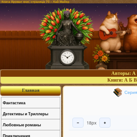
Книга Аромат книг, страница 70 – Кай Майер
Авторы:
А
Книги:
А
Б
В
Главная
Серия
Фантастика
Детективы и Триллеры
18px
−
+
Любовные романы
Приключения