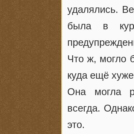
удалялись. В
была в кур
предупрежден
Что ж, могло 
куда ещё хуже
Она могла р
всегда. Однак
это.