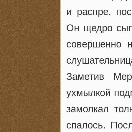
и распре, пос
Он щедро сып
совершенно 
слушательница
Заметив Мер
ухмылкой подм
замолкал тол
спалось. Пос