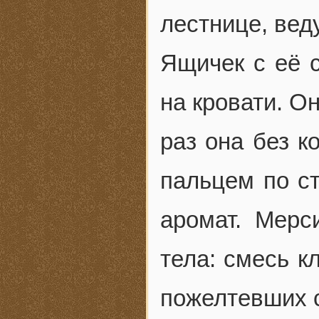
лестнице, вед
Ящичек с её 
на кровати. О
раз она без к
пальцем по ст
аромат. Мерс
тела: смесь к
пожелтевших с