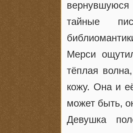
вернувшуюся 
тайные пи
библиомантик
Мерси ощутил
тёплая волна,
кожу. Она и е
может быть, о
Девушка по