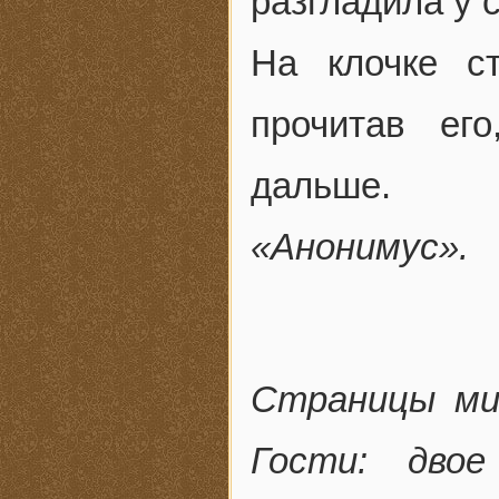
разгладила у 
На клочке ст
прочитав ег
дальше.
«Анонимус».
Страницы ми
Гости: дво