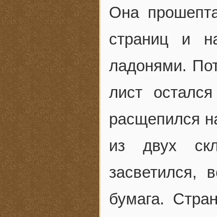
Она прошепта
страниц и н
ладонями. По
лист осталс
расщепился на
из двух скл
засветился, 
бумага. Стра