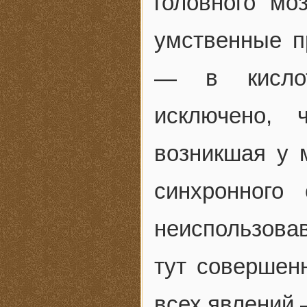
головного мо
умственные 
— в кислот
исключено, 
возникшая у 
синхронного
неиспользова
тут совершен
всех явлений 