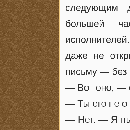
следующим 
большей ча
исполнителей
даже не откр
письму — без 
— Вот оно, — 
— Ты его не о
— Нет. — Я пы