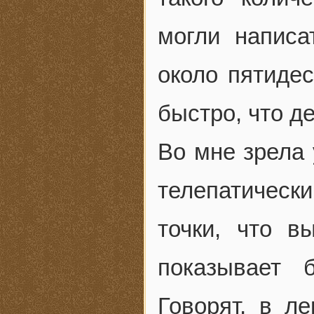
могли написа
около пятидес
быстро, что д
Во мне зрела 
телепатическ
точки, что в
показывает 
Говорят, в л