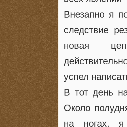
Внезапно я 
следствие ре
новая цеп
действительн
успел написат
В тот день н
Около полудн
на ногах, 