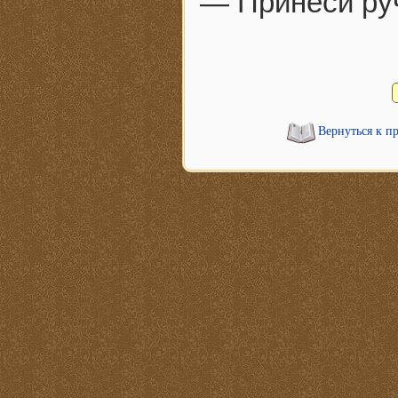
— Принеси руч
Вернуться к п