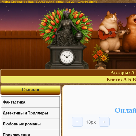
Книга Свободное радио Альбемута, страница 27 – Дик Фрэнсис
Авторы:
А
Книги:
А
Б
В
Главная
Фантастика
Онлай
Детективы и Триллеры
18px
−
+
Любовные романы
Приключения