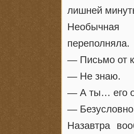
лишней минут
Необычная 
переполняла.
— Письмо от к
— Не знаю.
— А ты… его 
— Безусловно
Назавтра во