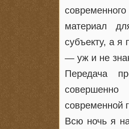
современно
материал дл
субъекту, а я
— уж и не зна
Передача п
совершенно
современной г
Всю ночь я н