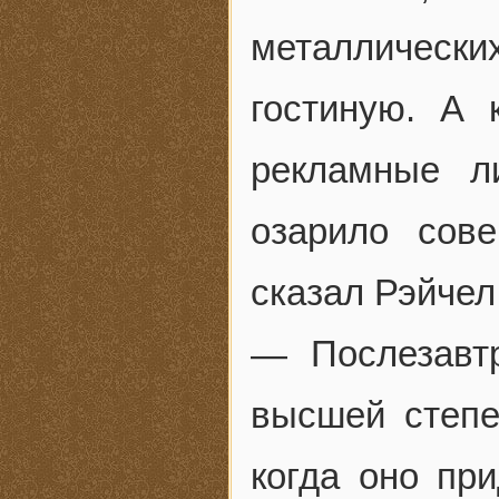
металлическ
гостиную. А 
рекламные л
озарило сов
сказал Рэйчел
— Послезавт
высшей степе
когда оно пр