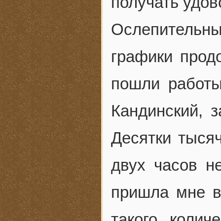
получать удов
Ослепительн
графики прод
пошли работы
Кандинский, з
Десятки тыся
двух часов н
пришла мне в
такого колич