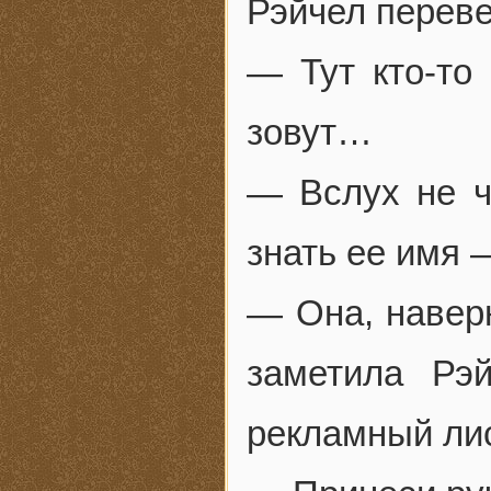
Рэйчел переве
— Тут кто-то
зовут…
— Вслух не ч
знать ее имя 
— Она, навер
заметила Рэ
рекламный лис