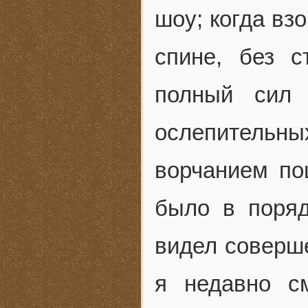
шоу; когда вз
спине, без с
полный сил 
ослепительн
ворчанием по
было в поряд
видел соверше
я недавно см