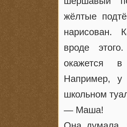
шершавый по
жёлтые подтё
нарисован. 
вроде этого
окажется в
Например, у
школьном туа
— Маша!
Она думала, 