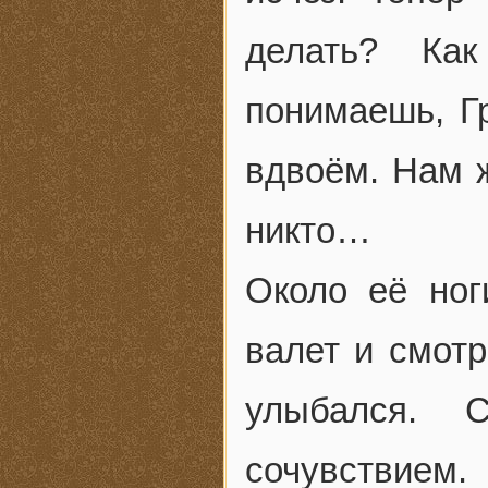
делать? Ка
понимаешь, Г
вдвоём. Нам ж
никто…
Около её ног
валет и смотр
улыбался. 
сочувствием.