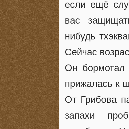
если ещё слу
вас защищат
нибудь тхэква
Сейчас возра
Он бормотал 
прижалась к щ
От Грибова па
запахи про