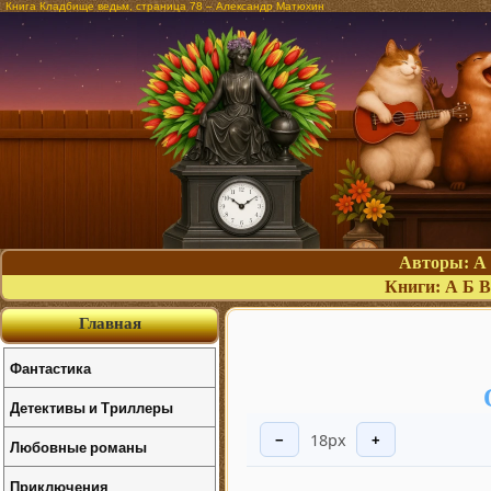
Книга Кладбище ведьм, страница 78 – Александр Матюхин
Авторы:
А
Книги:
А
Б
В
Главная
Фантастика
Детективы и Триллеры
18px
−
+
Любовные романы
Приключения