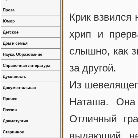
Проза
Крик взвился 
Юмор
хрип и прер
Детское
Дом и семья
слышно, как з
Наука, Образование
Справочная литература
за другой.
Духовность
Из шевелящег
Документальная
Прочее
Наташа. Она
Поэзия
Отличный гра
Драматургия
Старинное
выдающий не