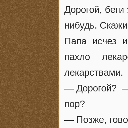
Дорогой, беги
нибудь. Скажи
Папа исчез и
пахло лека
лекарствами.
— Дорогой? —
пор?
— Позже, гов