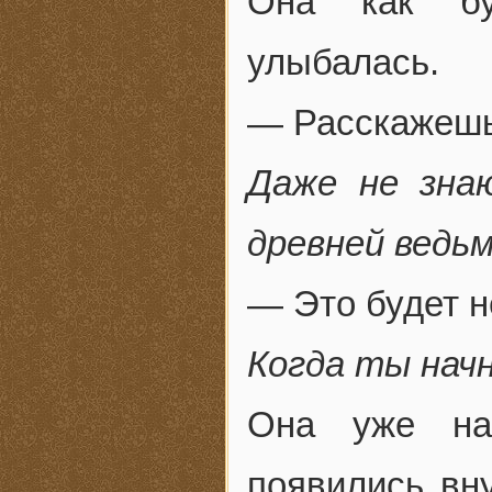
Она как бу
улыбалась.
— Расскажеш
Даже не зна
древней ведь
— Это будет 
Когда ты нач
Она уже нач
появились вн