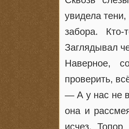
увидела тени,
забора. Кто
Заглядывал че
Наверное, с
проверить, всё
— А у нас не 
она и рассме
исчез. Топор