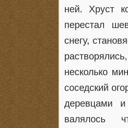
ней. Хруст к
перестал ше
снегу, станов
растворялис
несколько мин
соседский ого
деревцами и
валялось ч