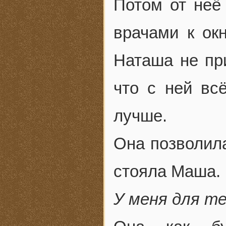
Потом от неё
врачами к окн
Наташа не пр
что с ней вс
лучше.
Она позволила
стояла Маша.
У меня для т