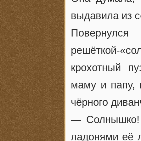
выдавила из с
Повернулс
решёткой-«с
крохотный пу
маму и папу, 
чёрного диванч
— Солнышко!
ладонями её л