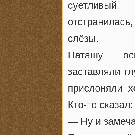
суетливый
отстранилась
слёзы.
Наташу осм
заставляли г
прислоняли х
Кто-то сказал:
— Ну и замеча