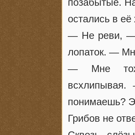
позабытые. На
остались в её
— Не реви, —
лопаток. — Мн
— Мне тож
всхлипывая.
понимаешь? Эт
Грибов не отв
Сквозь слёзы