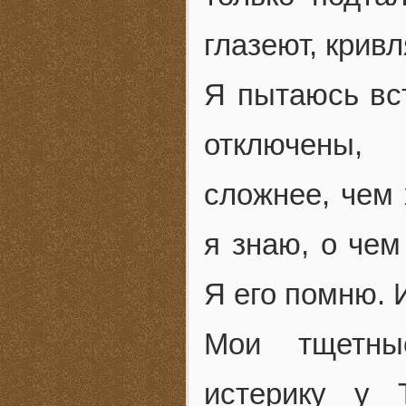
глазеют, кривл
Я пытаюсь вст
отключены, 
сложнее, чем 
я знаю, о чем
Я его помню. 
Мои тщетны
истерику у 