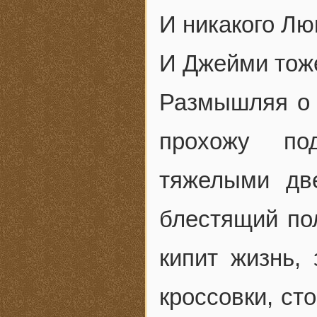
И никакого Лю
И Джейми тож
Размышляя о 
прохожу по
тяжелыми дв
блестящий пол
кипит жизнь,
кроссовки, сто