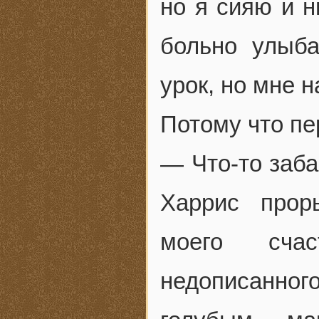
но я сияю и н
больно улыба
урок, но мне н
Потому что пе
— Что-то заба
Харрис прор
моего сча
недописанно