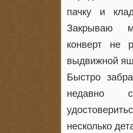
пачку и кла
Закрываю м
конверт не 
выдвижной ящ
Быстро забр
недавно с
удостоверить
несколько дет