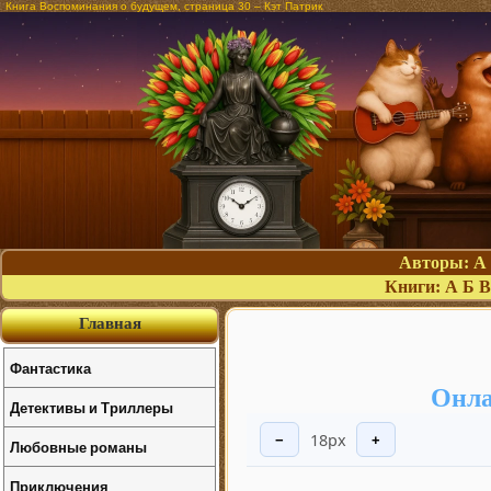
Книга Воспоминания о будущем, страница 30 – Кэт Патрик
Авторы:
А
Книги:
А
Б
В
Главная
Фантастика
Онла
Детективы и Триллеры
18px
−
+
Любовные романы
Приключения