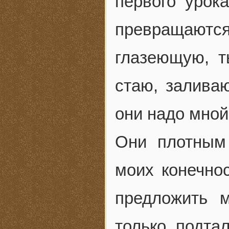
первого урок
превращаю
глазеющую, 
стаю, залива
они надо мной
Они плотным
моих конечнос
предложить 
только подта