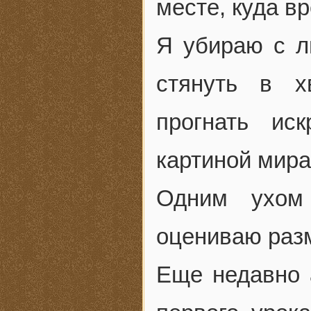
месте, куда в
Я убираю с л
стянуть в х
прогнать ис
картиной мира
Одним ухом
оцениваю раз
Еще недавно 