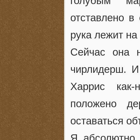
голубым ма
отставлено в
рука лежит на
Сейчас она 
чирлидерш. И
Харрис как-
положено д
оставаться об
Я абсолютно 