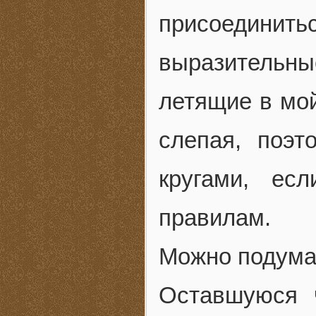
присоединит
выразительны
летящие в мой
слепая, поэ
кругами, ес
правилам.
Можно подумат
Оставшуюся ч