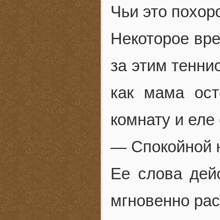
Чьи это похор
Некоторое вр
за этим тенни
как мама ос
комнату и еле
— Спокойной н
Ее слова дей
мгновенно ра