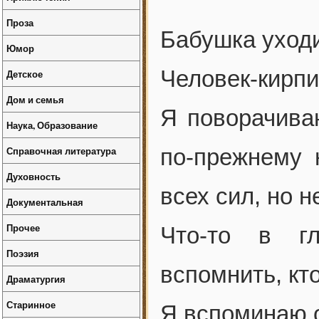
Проза
Бабушка уходи
Юмор
Человек-кирпи
Детское
Дом и семья
Я поворачива
Наука, Образование
Справочная литература
по-прежнему 
Духовность
всех сил, но н
Документальная
Прочее
Что-то в г
Поэзия
вспомнить, кто
Драматургия
Старинное
Я вспоминаю 