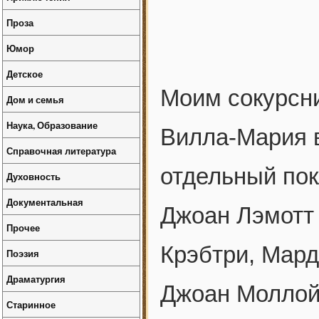
Проза
Юмор
Детское
Моим сокурсн
Дом и семья
Наука, Образование
Вилла-Мария в
Справочная литература
отдельный по
Духовность
Документальная
Джоан Лэмотт 
Прочее
Крэбтри, Мар
Поэзия
Драматургия
Джоан Молло
Старинное