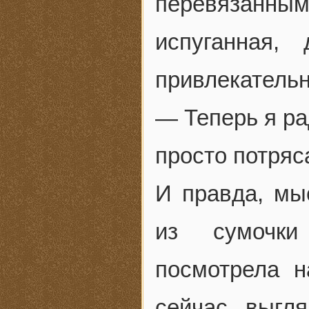
перевязанн
испуганная,
привлекательн
— Теперь я ра
просто потря
И правда, мы
из сумочки
посмотрела н
сейчас выгл