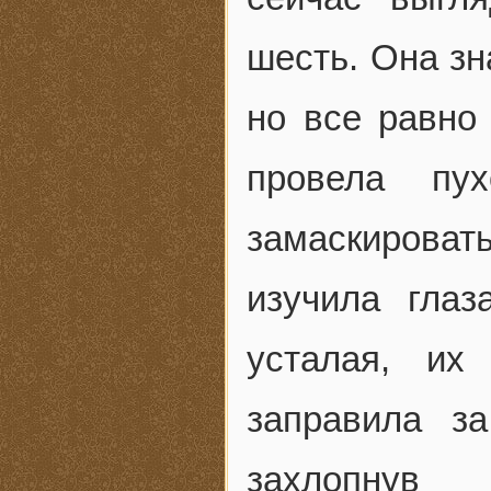
шесть. Она зн
но все равно
провела пух
замаскироват
изучила глаз
усталая, их
заправила з
захлопнув 