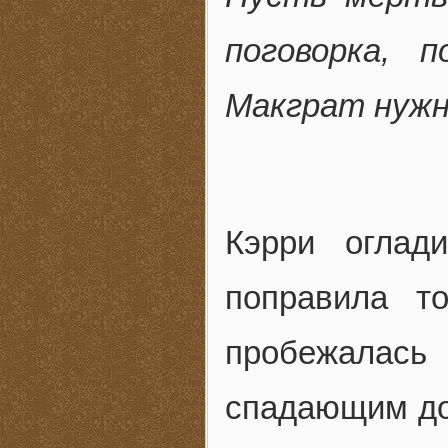
поговорка, 
Макграт нужн
Кэрри оглад
поправила т
пробежалась
спадающим до 