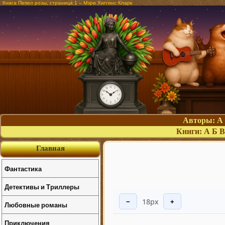
Книга Пепел розы, страница 1 – Мэри Хиггинс Кларк
Авторы:
А
Книги:
А
Б
В
Главная
Фантастика
Детективы и Триллеры
18px
−
+
Любовные романы
Приключения