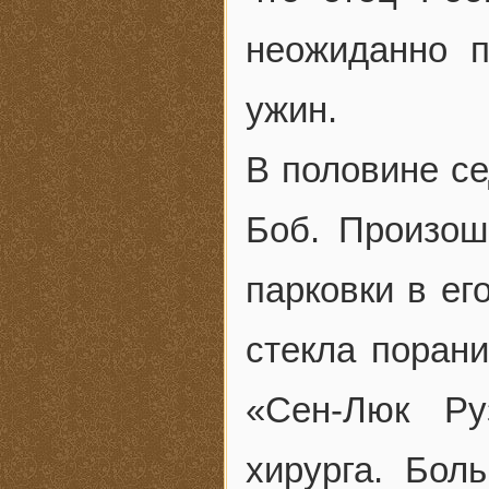
неожиданно п
ужин.
В половине се
Боб. Произош
парковки в ег
стекла порани
«Сен-Люк Ру
хирурга. Бол