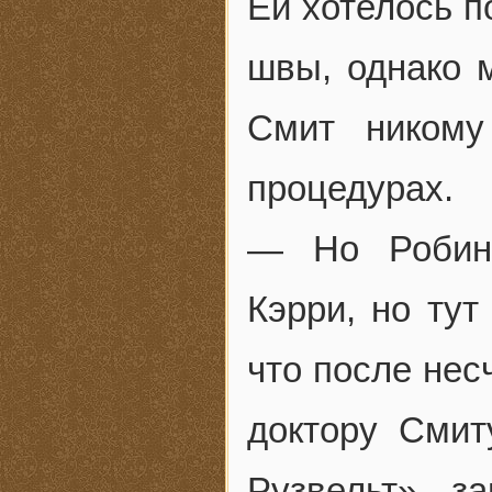
Ей хотелось п
швы, однако 
Смит никому
процедурах.
— Но Робин 
Кэрри, но тут
что после нес
доктору Смит
Рузвельт» з