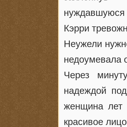
нуждавшуюся 
Кэрри тревожн
Неужели нужно
недоумевала о
Через минут
надеждой под
женщина лет 
красивое лиц