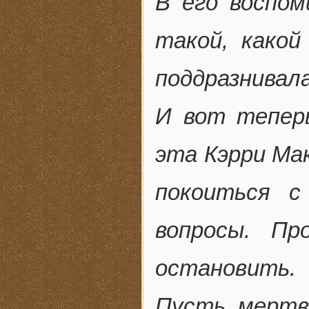
В его воспом
такой, како
поддразнивала
И вот тепер
эта Кэрри Ма
покоиться с
вопросы. Пр
остановить.
Пусть мертв