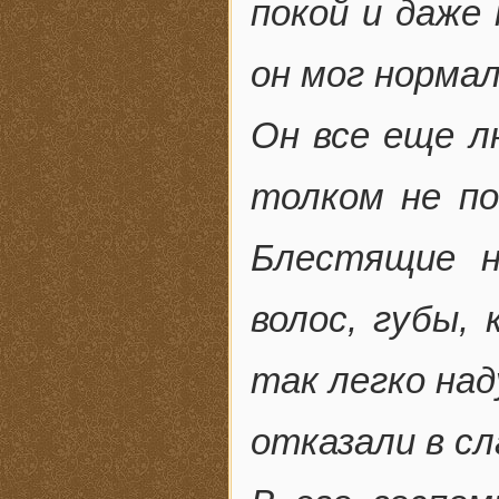
покой и даже
он мог норма
Он все еще л
толком не п
Блестящие н
волос, губы,
так легко над
отказали в сл