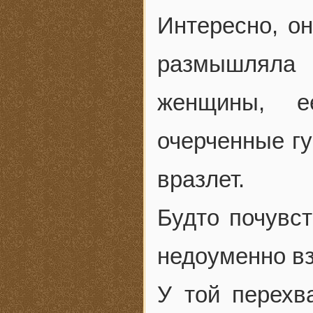
Интересно, о
размышляла
женщины, е
очерченные гу
вразлет.
Будто почувст
недоуменно вз
У той перехв