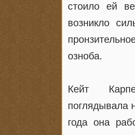
стоило ей ве
возникло си
пронзительно
озноба.
Кейт Карпе
поглядывала н
года она раб