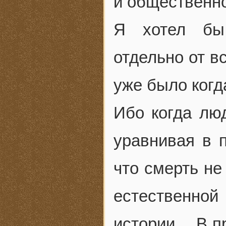
и общественн
Я хотел бы,
отдельно от вс
уже было когд
Ибо когда люд
уравнивая в п
что смерть не
естественной
истории….В пр