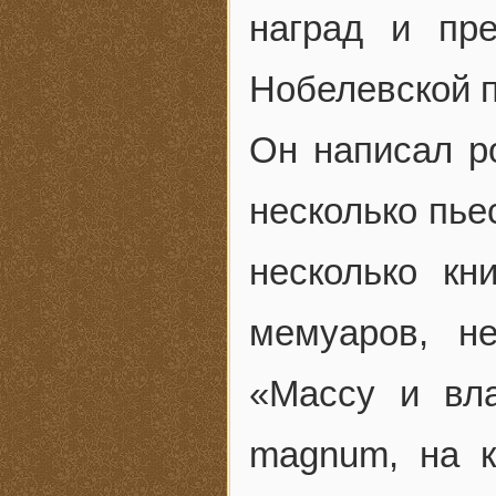
наград и пр
Нобелевской п
Он написал р
несколько пье
несколько кн
мемуаров, н
«Массу и вла
magnum, на к