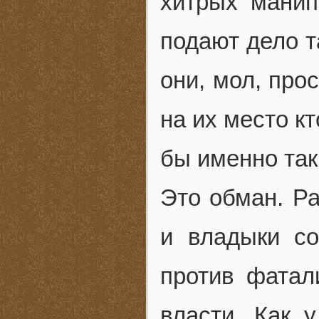
хитрых манип
подают дело т
они, мол, про
на их место к
бы именно так
Это обман. Р
и владыки со
против фатал
власти. Как 