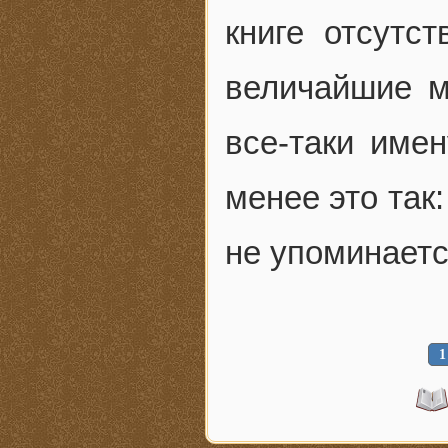
книге отсутст
величайшие м
все-таки име
менее это так:
не упоминаетс
1