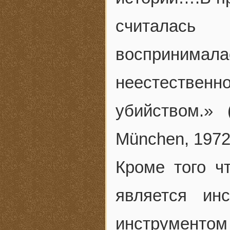
считалась 
восприним
неестествен
убийством.» (
München, 1972,
Кроме того ч
является ин
инструменто