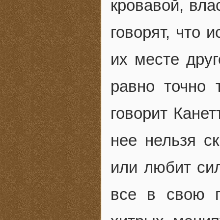
кровавой, вла
говорят, что и
их месте друг
равно точно 
говорит Канет
нее нельзя ск
или любит си
все в свою 