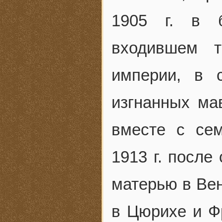
1905 г. в б
входившем т
империи, в 
изгнанных ма
вместе с се
1913 г. после
матерью в Вен
в Цюрихе и Ф