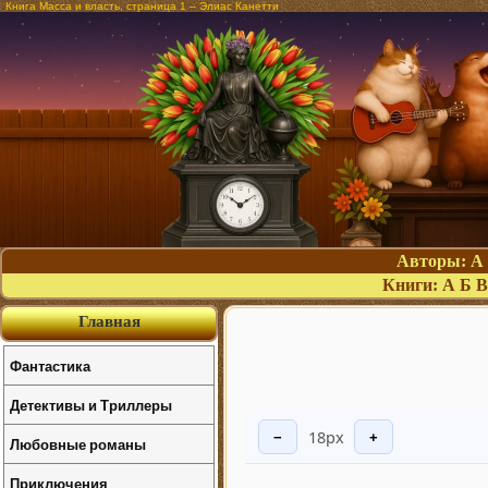
Книга Масса и власть, страница 1 – Элиас Канетти
Авторы:
А
Книги:
А
Б
В
Главная
Фантастика
Детективы и Триллеры
18px
−
+
Любовные романы
Приключения