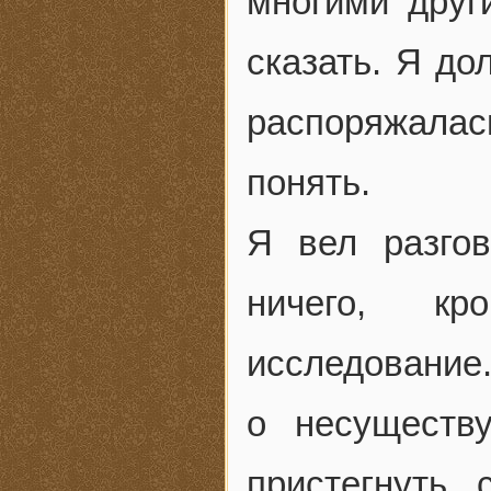
многими друг
сказать. Я до
распоряжала
понять.
Я вел разго
ничего, кр
исследование
о несуществ
пристегнуть