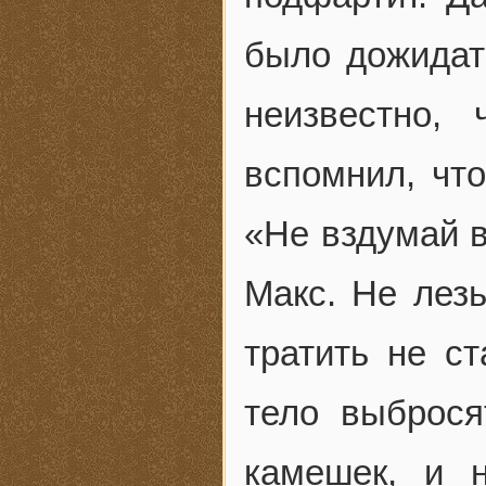
было дожидат
неизвестно,
вспомнил, что
«Не вздумай в
Макс. Не лез
тратить не ст
тело выброся
камешек, и н