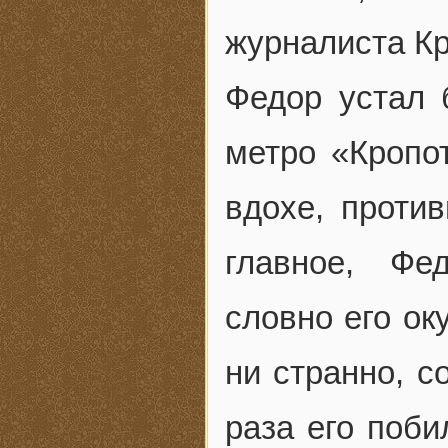
журналиста Кр
Федор устал 
метро «Кропо
вдохе, против
главное, Фе
словно его ок
ни странно, с
раза его поби