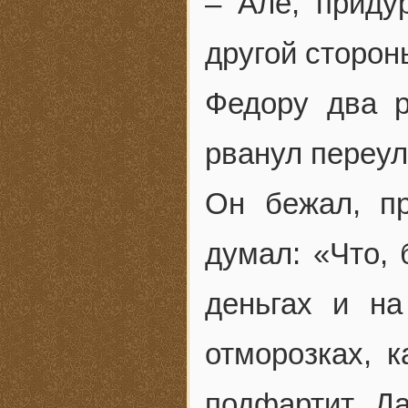
– Але, приду
другой сторон
Федору два р
рванул переул
Он бежал, пр
думал: «Что, 
деньгах и на
отморозках, к
подфартит. Д