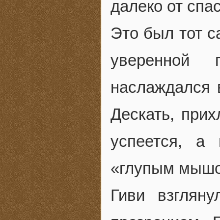
далеко от спа
Это был тот с
уверенной 
наслаждался 
Дескать, прих
успеется, а
«глупым мышо
Гиви взглян