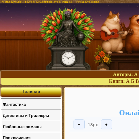
Книга Курьер из Страны Советов, страница 48 – Нина Стожкова
Авторы:
А
Книги:
А
Б
В
Главная
Фантастика
Онлай
Детективы и Триллеры
18px
−
+
Любовные романы
Приключения