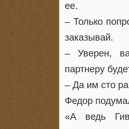
ее.
– Только попр
заказывай.
– Уверен, в
партнеру буде
– Да им сто ра
Федор подума
«А ведь Гив