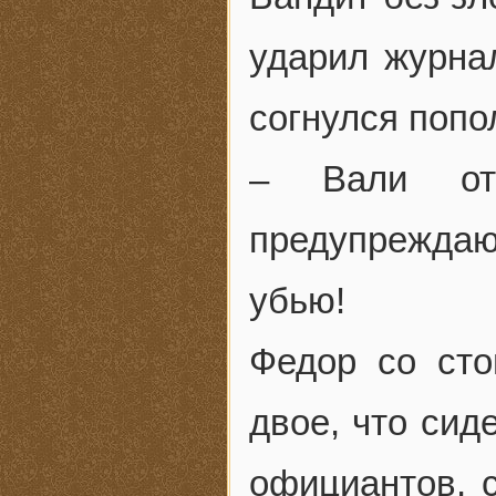
ударил журна
согнулся попо
– Вали отс
предупрежда
убью!
Федор со сто
двое, что сид
официантов, 