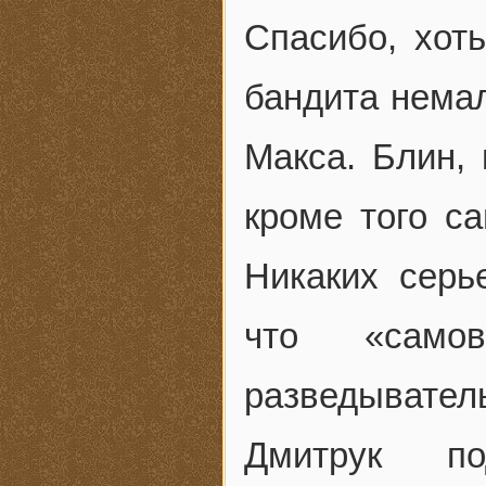
Спасибо, хоть
бандита немал
Макса. Блин, 
кроме того с
Никаких серь
что «само
разведывател
Дмитрук п