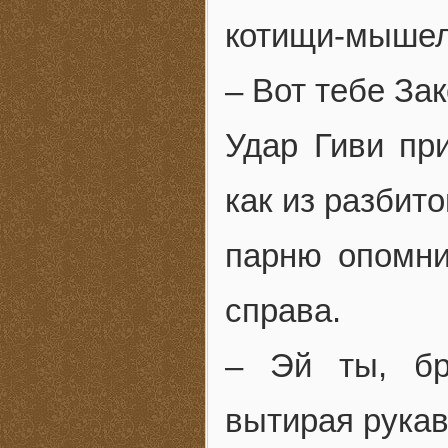
котищи-мышел
– Вот тебе Зак
Удар Гиви пр
как из разбито
парню опомни
справа.
– Эй ты, бр
вытирая рукав