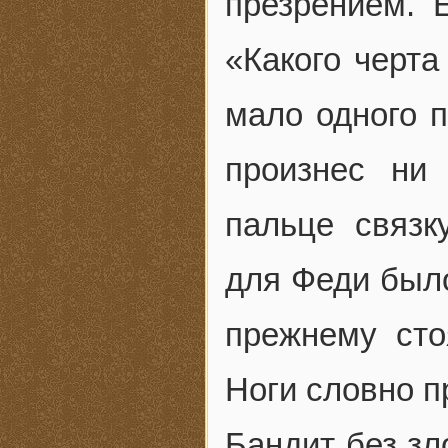
презрением. 
«Какого черта
мало одного 
произнес ни
пальце связ
для Феди было
прежнему сто
Ноги словно п
Бандит без зл