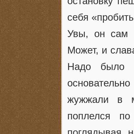
остановку пе
себя «пробиты
Увы, он сам 
Может, и слав
Надо было п
основательно
жужжали в м
поплелся по
поглядывая 