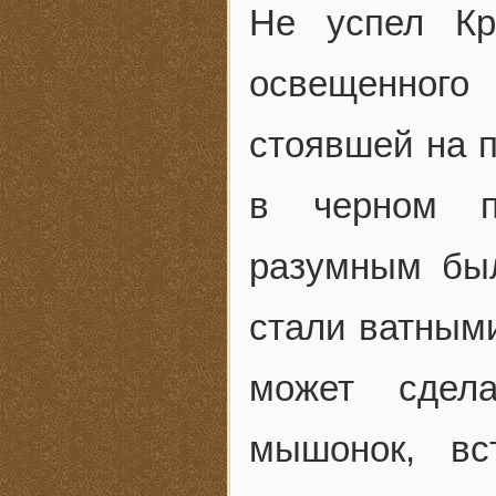
Не успел Кр
освещенного
стоявшей на п
в черном п
разумным был
стали ватными
может сдел
мышонок, вс