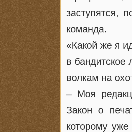
заступятся, п
команда.
«Какой же я и
в бандитское 
волкам на охо
– Моя редакц
Закон о печа
которому уже 