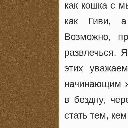
как кошка с м
как Гиви, а
Возможно, пр
развлечься. Я
этих уважае
начинающим ж
в бездну, че
стать тем, кем