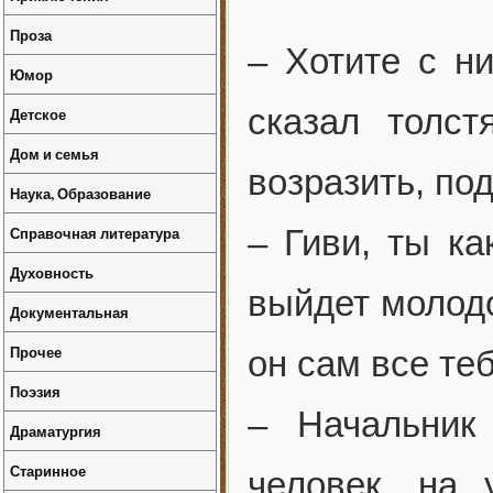
Проза
– Хотите с н
Юмор
сказал толс
Детское
Дом и семья
возразить, по
Наука, Образование
Справочная литература
– Гиви, ты ка
Духовность
выйдет молодо
Документальная
Прочее
он сам все те
Поэзия
– Начальник
Драматургия
Старинное
человек, на