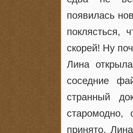
появилась но
поклясться, 
скорей! Ну по
Лина открыла
соседние фа
странный до
старомодно, 
принято. Лина