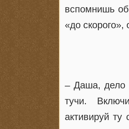
вспомнишь об
«до скорого»,
– Даша, дело
тучи. Включ
активируй ту 