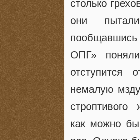
столько грехо
они пытали
пообщавшись
ОПГ» поняли
отступится 
немалую мзду.
строптивого 
как можно бы