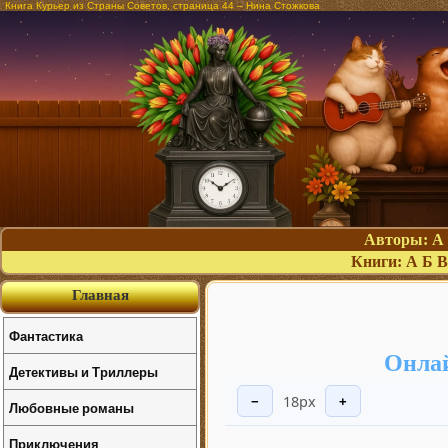
Книга Курьер из Страны Советов, страница 44 – Нина Стожкова
Авторы:
А
Книги:
А
Б
В
Главная
Фантастика
Онлай
Детективы и Триллеры
18px
−
+
Любовные романы
Приключения