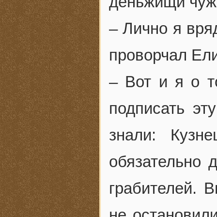
деньжищи чуж
– Лично я вря
проворчал Ели
– Вот и я о 
подписать эту
знали: Кузн
обязательно д
грабителей. 
не остановили