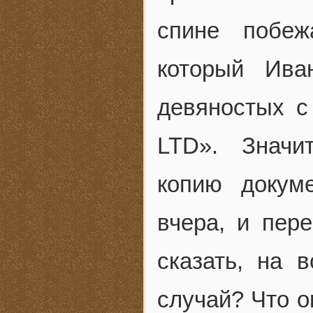
спине побеж
который Ива
девяностых с
LTD». Значи
копию докум
вчера, и пер
сказать, на в
случай? Что о