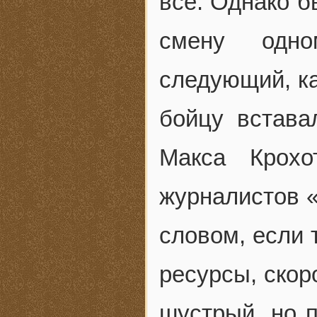
все. Однако б
смену одно
следующий, ка
бойцу встава
Макса Крохо
журналистов «
словом, если 
ресурсы, скор
шустрый, но 