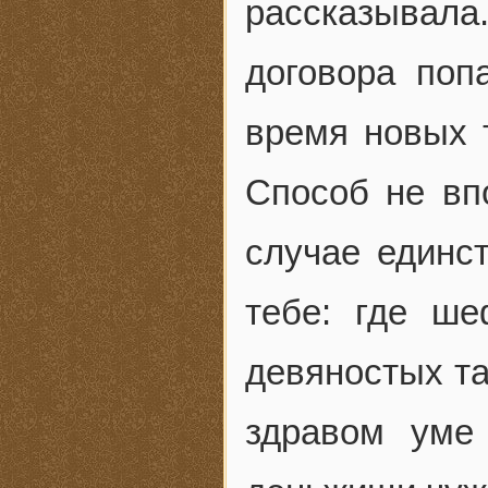
рассказывал
договора поп
время новых т
Способ не вп
случае единс
тебе: где ш
девяностых та
здравом уме