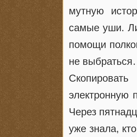
мутную исто
самые уши. Ли
помощи полко
не выбраться
Скопироват
электронную 
Через пятнадц
уже знала, кт