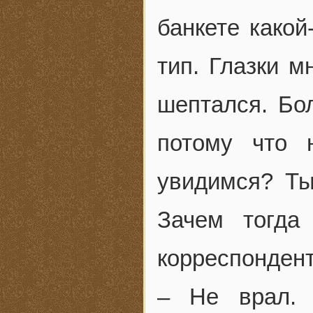
банкете какой
тип. Глазки м
шептался. Бо
потому что 
увидимся? Ты
Зачем тогда
корреспонден
– Не врал. 