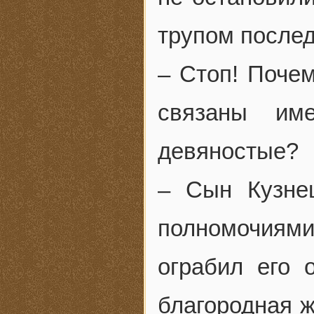
трупом послед
– Стоп! Почем
связаны им
девяностые?
– Сын Кузнец
полномочиями
ограбил его 
благородная ж