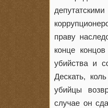
депутатским
коррупционеро
праву наслед
конце концов
убийства и с
Дескать, коль
убийцы возв
случае он сд