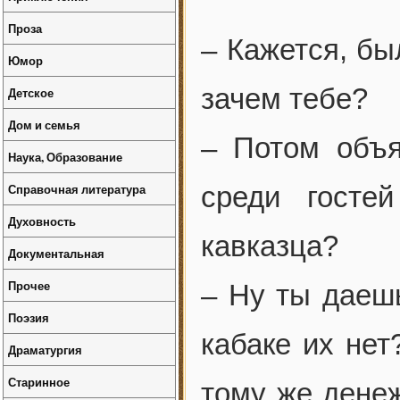
Проза
– Кажется, бы
Юмор
зачем тебе?
Детское
Дом и семья
– Потом объя
Наука, Образование
Справочная литература
среди госте
Духовность
кавказца?
Документальная
Прочее
– Ну ты даешь
Поэзия
кабаке их нет
Драматургия
Старинное
тому же денеж