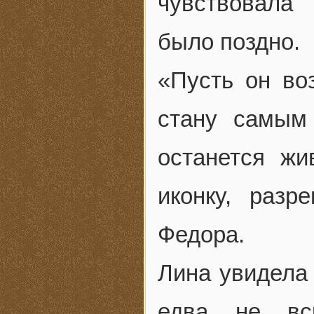
чувствовала 
было поздно.
«Пусть он во
стану самым
останется ж
иконку, раз
Федора.
Лина увидела 
едва не вс