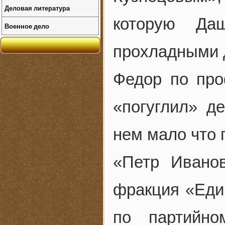
Деловая литература
которую Даш
Военное дело
прохладными 
Федор по про
«погуглил» д
нем мало что 
«Петр Иванов
фракция «Еди
по партийно