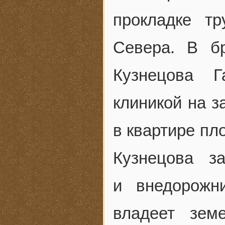
прокладке т
Севера. В б
Кузнецова Г
клиникой на з
в квартире пл
Кузнецова з
и внедорожн
владеет зем