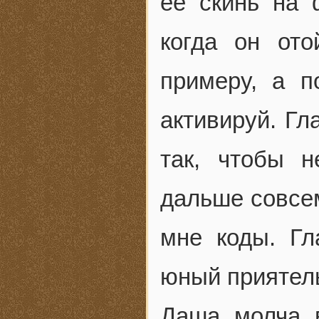
ее скинь на 
когда он ото
примеру, а 
активируй. Гл
так, чтобы н
дальше совсе
мне коды. Гл
юный приятель
Даша молча в