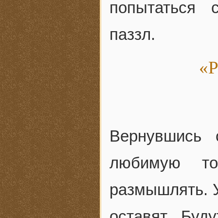
попытаться 
паззл.
«Р
Вернувшись 
любимую то
размышлять. У
оставят. Буд