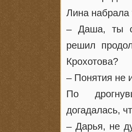
Лина набрала
– Даша, ты 
решил продол
Крохотова?
– Понятия не 
По дрогну
догадалась, ч
– Дарья, не д