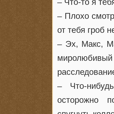
– Что-то я те
– Плохо смотр
от тебя гроб н
– Эх, Макс, 
миролюбивый
расследован
– Что-нибу
осторожно п
спугнуть колле