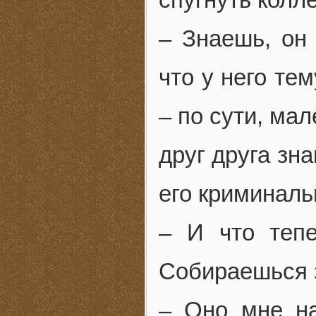
– Знаешь, он 
что у него те
– по сути, ма
друг друга зн
его криминаль
– И что теп
Собираешься з
– Оно мне на