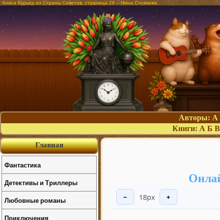
Книга Курьер из Страны Советов, страница 26 – Нина Стожкова
Авторы:
А
Книги:
А
Б
В
Главная
Фантастика
Онлай
Детективы и Триллеры
18px
−
+
Любовные романы
Приключения