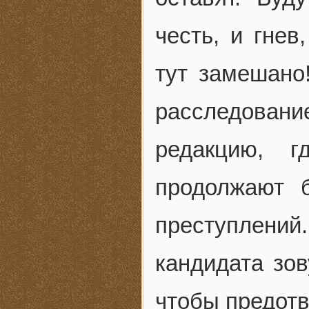
честь, и гнев
тут замешано
расследован
редакцию, г
продолжают 
преступлений.
кандидата зов
чтобы предот