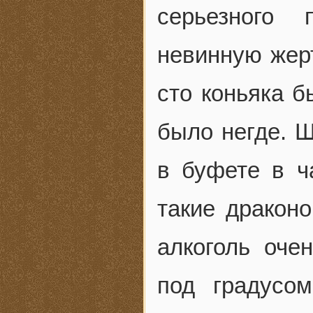
серьезного 
невинную жерт
сто коньяка б
было негде. Ш
в буфете в ч
такие драконо
алкоголь оче
под градусо