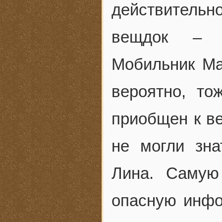
действитель
вещдок – к
Мобильник Мак
вероятно, то
приобщен к ве
не могли зна
Лина. Самую
опасную инфо