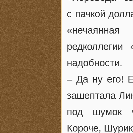
с пачкой долл
«нечаянная
редколлегии
надобности.
– Да ну его! 
зашептала Лин
под шумок ч
Короче, Шурик