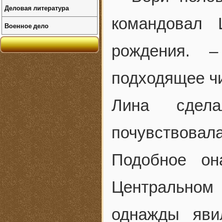
Деловая литература
командовал 
Военное дело
рождения. 
подходящее ч
Лина сдел
почувствова
Подобное о
Центрально
однажды яви