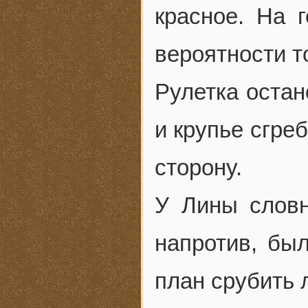
красное. На 
вероятности т
Рулетка остан
и крупье сгре
сторону.
У Лины словн
напротив, был
план срубить 