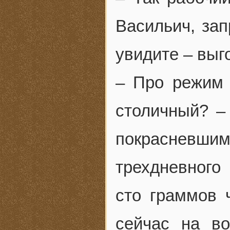
Васильич, зап
увидите – выг
– Про режим 
столичный? –
покрасневш
трехдневного
сто граммов 
сейчас на в