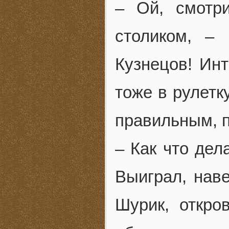
– Ой, смотр
столиком, –
Кузнецов! Инт
тоже в рулетк
правильным,
– Как что дел
Выиграл, наве
Шурик, откро