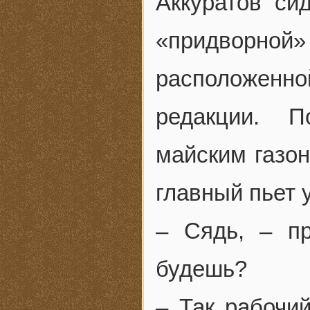
Аккуратов си
«придворно
расположен
редакции. П
майским газо
главный пьет 
– Сядь, – пр
будешь?
– Так рабочи