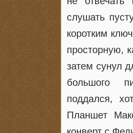
не отвечать
слушать пуст
коротким ключ
просторную, к
затем сунул д
большого п
поддался, хо
Планшет Мак
конверт с Фед