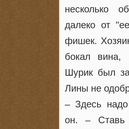
несколько о
далеко от "е
фишек. Хозяи
бокал вина, 
Шурик был за
Лины не одобр
– Здесь надо
он. – Ставь