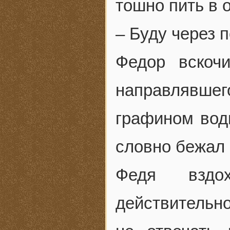
тошно пить в 
– Буду через 
Федор вскоч
направлявше
графином водк
словно бежал 
Федя вздо
действительно