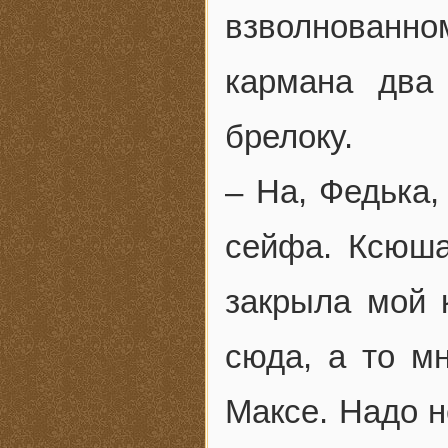
взволнованн
кармана два
брелоку.
– На, Федька,
сейфа. Ксюша
закрыла мой 
сюда, а то м
Максе. Надо н