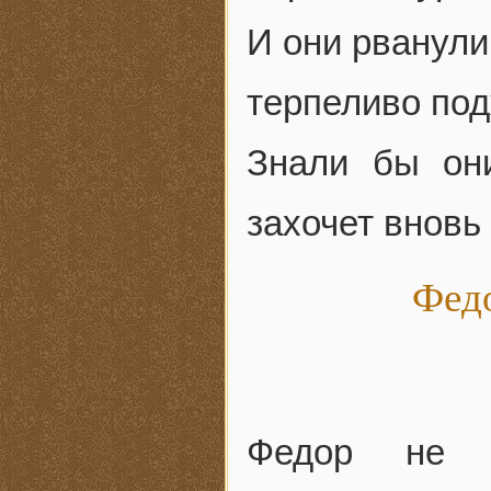
И они рванули
терпеливо под
Знали бы он
захочет вновь 
Федо
Федор не с