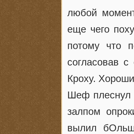
любой момент
еще чего поху
потому что п
согласовав с
Кроху. Хорош
Шеф плеснул 
залпом опрок
вылил бОльш