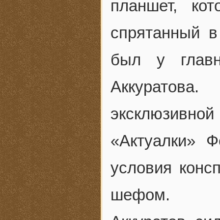
планшет, ко
спрятанный в
был у главн
Аккуратова
эксклюзивной 
«Актуалки» 
условия консп
шефом.