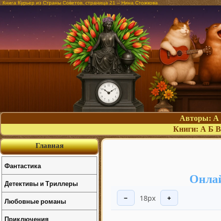
Книга Курьер из Страны Советов, страница 21 – Нина Стожкова
Авторы:
А
Книги:
А
Б
В
Главная
Фантастика
Онлай
Детективы и Триллеры
18px
−
+
Любовные романы
Приключения