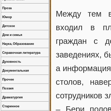
Проза
Между тем в
Юмор
входил в пл
Детское
Дом и семья
граждан с д
Наука, Образование
Справочная литература
заведениях, б
Духовность
а информация
Документальная
Прочее
столов, наве
Поэзия
сотрудников 
Драматургия
Старинное
– Бери поло