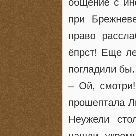
общение с ин
при Брежнев
право рассла
ёпрст! Еще ле
погладили бы.
– Ой, смотри
прошептала Ли
Неужели сто
нашли укром