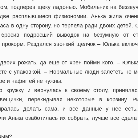
ром, подперев щеку ладонью. Мобильник на беззвуч
 две расплывшиеся физиономии. Анька жила очень
аса в одну сторону, но терпела ради двоих детей.
 бросив подросший выводок на безумную от ст
 прокорм. Раздался звонкий щелчок – Юлька включ
двоих рожать, да еще от хрен пойми кого, – Юльк
сте с упаковкой. – Нормальные люди залететь не мо
вое и нафиг ей не нужны.
 кружку и вернулась к своему столу, принялас
вещички, перекидывая некоторые в корзину. Р
иралась делать сама, и все данные у нее есть,
ли Анька озаботилась их собрать, лучше все сдела
рвым?