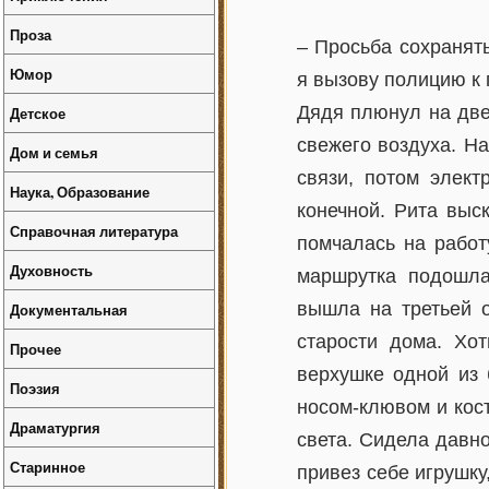
Проза
– Просьба сохранять
Юмор
я вызову полицию к 
Дядя плюнул на двер
Детское
свежего воздуха. Н
Дом и семья
связи, потом элект
Наука, Образование
конечной. Рита выс
Справочная литература
помчалась на работ
Духовность
маршрутка подошла
вышла на третьей 
Документальная
старости дома. Хот
Прочее
верхушке одной из 
Поэзия
носом-клювом и кос
Драматургия
света. Сидела давно
Старинное
привез себе игрушку