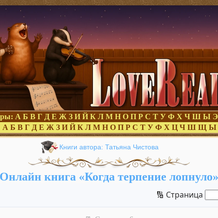
оры:
А
Б
В
Г
Д
Е
Ж
З
И
Й
К
Л
М
Н
О
П
Р
С
Т
У
Ф
Х
Ч
Ш
Ы
Э
:
А
Б
В
Г
Д
Е
Ж
З
И
Й
К
Л
М
Н
О
П
Р
С
Т
У
Ф
Х
Ц
Ч
Ш
Щ
Ы
Книги автора: Татьяна Чистова
Онлайн книга «Когда терпение лопнуло
🔢 Страница