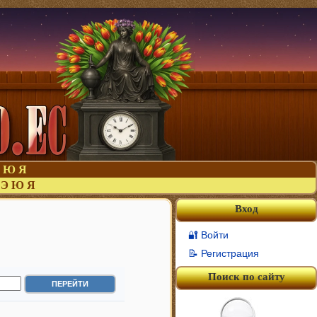
Ю
Я
Э
Ю
Я
Вход
🔐 Войти
»
📝 Регистрация
Поиск по сайту