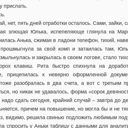
у прислать.
ь.
ай, нет, пять дней отработки осталось. Сами, зайки, с
ная злющая Юлька, испепеляюще глянула на Мари
илась Анька, сжимая в ладони телефон, тихий, навер
а прошмыгнула за свой комп и затаилась там, Юл
мыльнулась и закрылась в своем логове, стало тих
рох клавиш. Рита быстро спихнула на доработ
е, прицепилась к неверно оформленной докуме
оже разобралась в два счета, а вот с третьим п
ься, но никак не удавалось, форма «сорок девянос
о надо сдать сегодня, крайний случай – завтра до д
ьняется, причем на повышение, но могла бы и не т
 раз, видимо, решила свинью подложить любимым под
а спросить у Аньки таблицу с данными для аналити