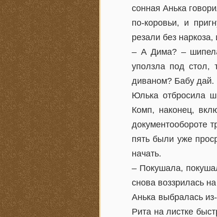
сонная Анька говори
по-коровьи, и приг
резали без наркоза, 
– А Дима? – шипела
уползла под стол, 
диваном? Бабу дай. 
Юлька отбросила шп
Комп, наконец, вкл
документообороте тр
пять были уже проср
начать.
– Покушала, покуша
снова воззрилась на
Анька выбралась из-
Рита на листке быст