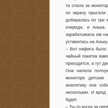
та спала за монито
по экрану прыгали
добиралась по три ч
очереди, и Анька,
зарабатывала им на
уставилась на Аньку.
– Вот нафига было 
чайный пакетик вме
приходится, а тут д
Она налила полную
мониторе детские 
аналитику она соб
нескольких. И вряд 
будет.
– Ты-то когда за пе