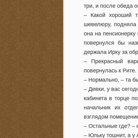
три, и после обеда 
– Какой хороший т
шевелюру, подняла 
она на пенсионерку 
повернулся бы наз
держала Ирку за обр
– Прекрасный вар
повернулась к Рите.
– Нормально, – та 
– Девки, у вас сего
кабинета в торце п
начальник их отде
взглядом помещение
– Остальные где? – 
– Юльку тошнит, а у