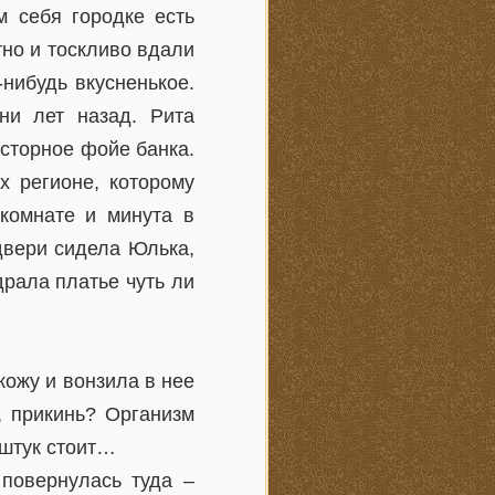
 себя городке есть
тно и тоскливо вдали
-нибудь вкусненькое.
ни лет назад. Рита
осторное фойе банка.
х регионе, которому
комнате и минута в
 двери сидела Юлька,
драла платье чуть ли
кожу и вонзила в нее
, прикинь? Организм
 штук стоит…
 повернулась туда –