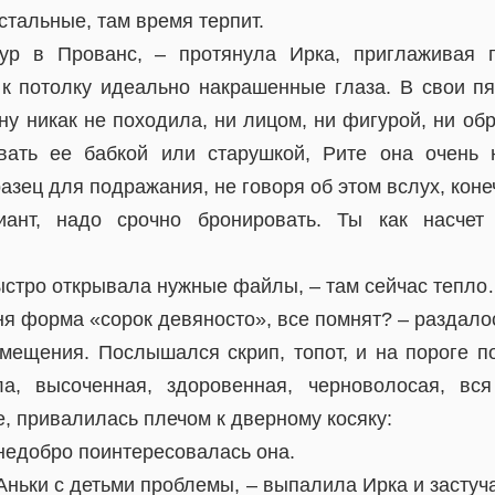
остальные, там время терпит.
ур в Прованс, – протянула Ирка, приглаживая 
к потолку идеально накрашенные глаза. В свои пя
ну никак не походила, ни лицом, ни фигурой, ни об
вать ее бабкой или старушкой, Рите она очень 
азец для подражания, не говоря об этом вслух, коне
иант, надо срочно бронировать. Ты как насчет
быстро открывала нужные файлы, – там сейчас тепл
дня форма «сорок девяносто», все помнят? – раздало
омещения. Послышался скрип, топот, и на пороге п
ла, высоченная, здоровенная, черноволосая, вс
, привалилась плечом к дверному косяку:
недобро поинтересовалась она.
 Аньки с детьми проблемы, – выпалила Ирка и застуч