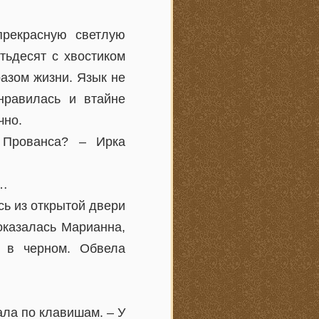
прекрасную светлую
тьдесят с хвостиком
разом жизни. Язык не
нравилась и втайне
чно.
 Прованса? – Ирка
о…
сь из открытой двери
оказалась Марианна,
я в черном. Обвела
ала по клавишам. – У