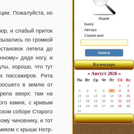
нции. Пожалуйста, но
Ищем:
Книгу
зор, и слабый приток
Автора
Серию книг
рызались по громкой
остановок летела до
нному» дяде ногу, и
Календарь
ты, хорошо, что тут
« Август 2026 »
х пассажиров. Рита
Пн
Вт
Ср
Чт
Пт
Сб
Вс
росшего в землю от
1
2
3
4
5
6
7
8
9
трела вверх: там на
10
11
12
13
14
15
16
17
18
19
20
21
22
23
ого камня, с кривым
24
25
26
27
28
29
30
ском соборе Старого
31
ому чиновнику, и тот
ямиком с крыши Нотр-