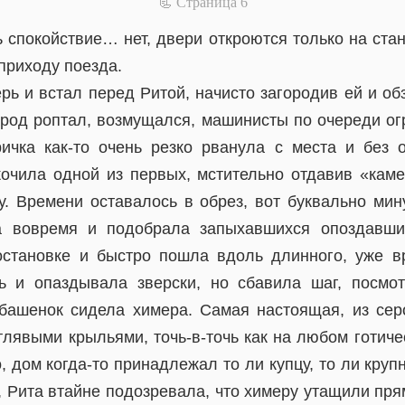
📃 Cтраница 6
 спокойствие… нет, двери откроются только на ста
приходу поезда.
ь и встал перед Ритой, начисто загородив ей и об
арод роптал, возмущался, машинисты по очереди ог
ричка как-то очень резко рванула с места и без 
кочила одной из первых, мстительно отдавив «каме
у. Времени оставалось в обрез, вот буквально мину
 вовремя и подобрала запыхавшихся опоздавши
остановке и быстро пошла вдоль длинного, уже в
ь и опаздывала зверски, но сбавила шаг, посмо
башенок сидела химера. Самая настоящая, из сер
тлявыми крыльями, точь-в-точь как на любом готиче
, дом когда-то принадлежал то ли купцу, то ли крупн
, Рита втайне подозревала, что химеру утащили пр