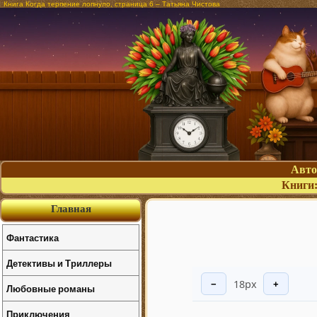
Книга Когда терпение лопнуло, страница 6 – Татьяна Чистова
Авт
Книги
Главная
Фантастика
Детективы и Триллеры
18px
−
+
Любовные романы
Приключения