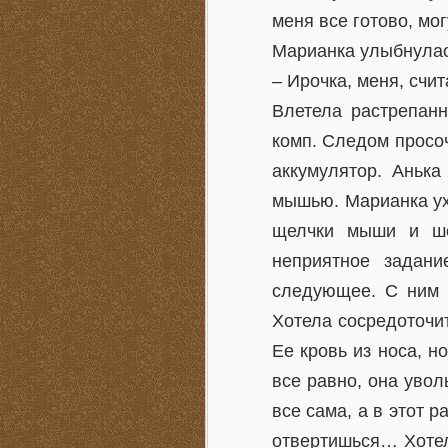
меня все готово, мог
Марианка улыбнулас
– Ирочка, меня, счит
Влетела растрепан
комп. Следом просоч
аккумулятор. Аньк
мышью. Марианка ух
щелчки мыши и шо
неприятное задани
следующее. С ним т
Хотела сосредоточит
Ее кровь из носа, н
все равно, она увол
все сама, а в этот
отвертишься… Хотел