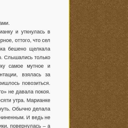
ами.
анку и уткнулась в
ное, оттого, что сел
ька бешено щелкала
о. Слышались только
ку самое мутное и
нтации, взялась за
ришлось повозиться.
то» не давала покоя.
есяти утра. Марианке
януть. Обычно делала
чиненным. И ведь не
ки, повернулась – а