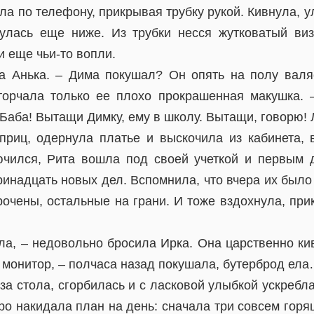
ла по телефону, прикрывая трубку рукой. Кивнула, у
нулась еще ниже. Из трубки несся жутковатый визг
и еще чьи-то вопли.
 Анька. – Дима покушал? Он опять на полу валя
торчала только ее плохо прокрашенная макушка.
Баба! Вытащи Димку, ему в школу. Вытащи, говорю! 
риц, одернула платье и выскочила из кабинета, 
ючился, Рита вошла под своей учеткой и первым
инадцать новых дел. Вспомнила, что вчера их было
очены, остальные на грани. И тоже вздохнула, при
ла, – недовольно бросила Ирка. Она царственно кив
 монитор, – полчаса назад покушала, бутерброд ел
за стола, сгорбилась и с ласковой улыбкой ускребл
ро накидала план на день: сначала три совсем гор