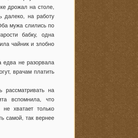
ке дрожал на столе,
 далеко, на работу
 Оба мужа слились по
арости бабку, одна
ила чайник и злобно
а едва не разорвала
гут, врачам платить
ь рассматривать на
ита вспомнила, что
 не хватает только
ть самой, так вернее