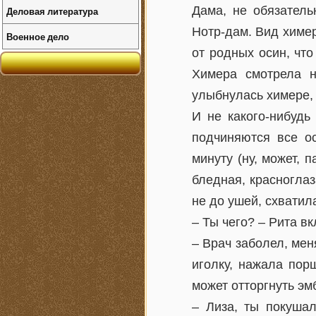
Дама, не обязател
Деловая литература
Нотр-дам. Вид химер
Военное дело
от родных осин, что
Химера смотрела н
улыбнулась химере, 
И не какого-нибудь
подчиняются все о
минуту (ну, может, 
бледная, красноглаз
не до ушей, схватил
– Ты чего? – Рита в
– Врач заболел, мен
иголку, нажала пор
может отторгнуть эм
– Лиза, ты покушал