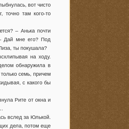
лыбнулась, вот чисто
, точно там кого-то
ется? – Анька почти
 – Дай мне его? Под
Лиза, ты покушала?
всхлипывая на ходу.
 делом обнаружила в
 только семь, причем
кидывая, с какого бы
нула Рите от окна и
а…
ась вслед за Юлькой.
ящих дела, потом еще