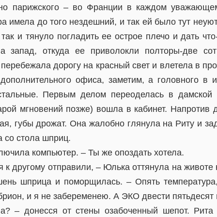
ьно парижского – во Франции в каждом уважающем
а имела до того нездешний, и так ей было тут неую
 так и тянуло погладить ее острое плечо и дать что
а запад, откуда ее приволокли полторы-две сот
перебежала дорогу на красный свет и влетела в пр
 дополнительного офиса, заметим, а головного в и
стальные. Первым делом переоделась в дамской 
парой мгновений позже) вошла в кабинет. Напротив
ая, губы дрожат. Она жалобно глянула на Риту и за
а со стола шприц.
ключила компьютер. – Ты же опоздать хотела.
я к другому отправили, – Юлька оттянула на животе 
шень шприца и поморщилась. – Опять температура
брион, и я не забеременею. А ЭКО двести пятьдесят
а? – донесся от стены озабоченный шепот. Рита