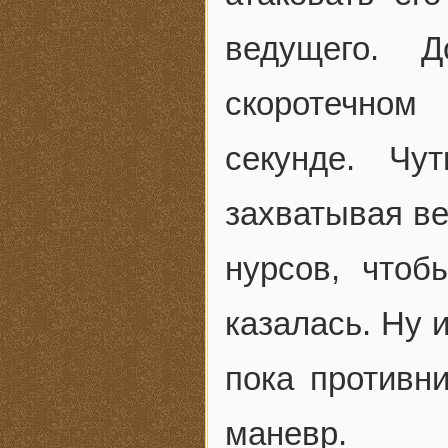
ведущего. 
скоротечном
секунде. Чу
захватывая ве
нурсов, что
казалась. Ну 
пока противн
маневр.