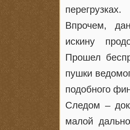
перегрузках.
Впрочем, да
искину прод
Прошел беспр
пушки ведомог
подобного финт
Следом – док
малой дальн