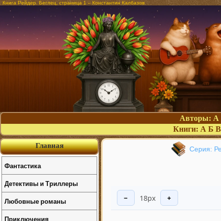
Книга Рейдер. Беглец, страница 1 – Константин Калбазов
Авторы:
А
Книги:
А
Б
В
Главная
Серия: Р
Фантастика
Детективы и Триллеры
18px
−
+
Любовные романы
Приключения