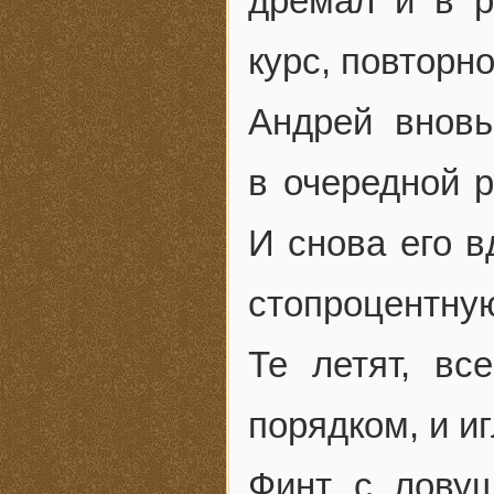
дремал и в р
курс, повторно
Андрей вновь
в очередной р
И снова его в
стопроцентну
Те летят, вс
порядком, и и
Финт с ловуш