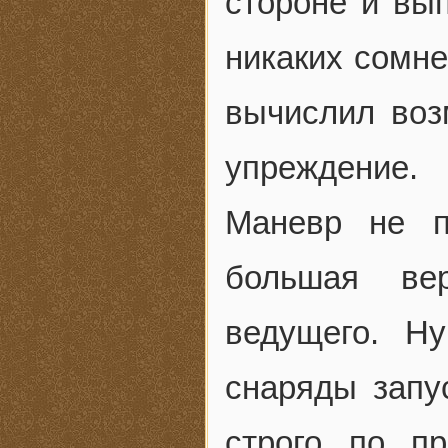
стороне и вы
никаких сомне
вычислил воз
упреждение.
Маневр не п
большая ве
ведущего. Н
снаряды запу
строго по п