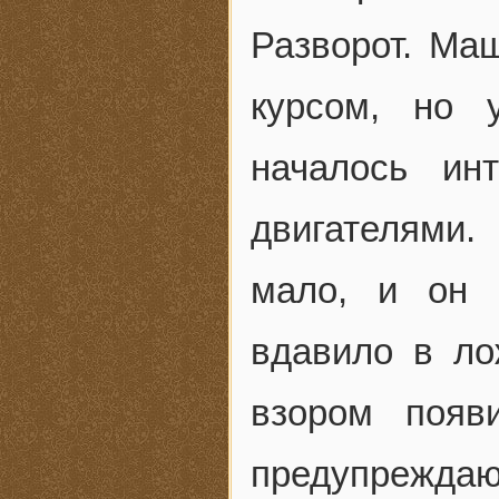
Разворот. Ма
курсом, но 
началось ин
двигателями
мало, и он 
вдавило в ло
взором появ
предупреж