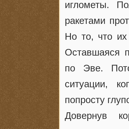
иглометы. П
ракетами прот
Но то, что их
Оставшаяся п
по Эве. Пот
ситуации, ко
попросту глуп
Довернув ко