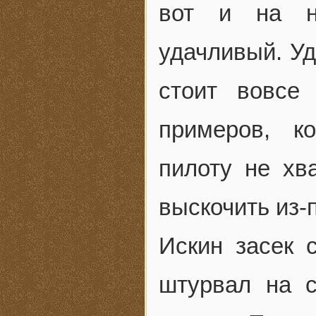
вот и на н
удачливый. Уд
стоит вовсе
примеров, к
пилоту не хв
выскочить из-
Искин засек 
штурвал на с