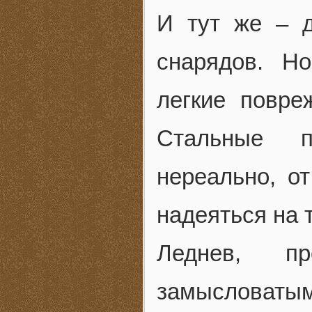
И тут же – 
снарядов. Н
легкие повре
Стальные п
нереально, о
надеяться на т
Леднев, п
замысловатым