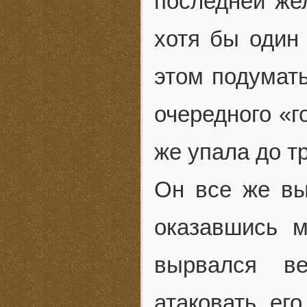
последней жел
хотя бы один 
этом подумать
очередного «г
же упала до т
Он все же вы
оказавшись 
вырвался в
атаковать его