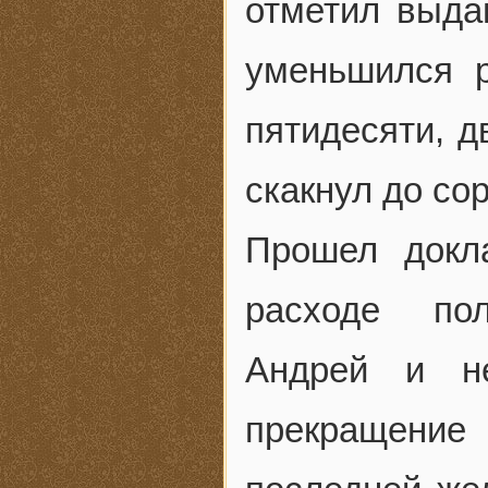
отметил выда
уменьшился 
пятидесяти, д
скакнул до сор
Прошел докл
расходе пол
Андрей и н
прекращени