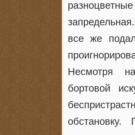
разноцветн
запредельная.
все же подал
проигнорирова
Несмотря на
бортовой ис
беспристра
обстановку.