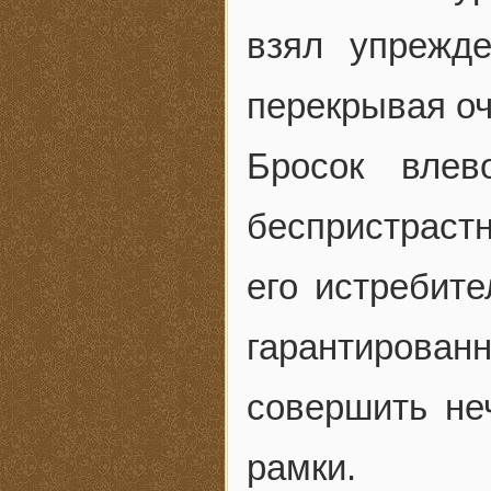
взял упрежд
перекрывая о
Бросок влев
беспристраст
его истребите
гарантиров
совершить не
рамки.