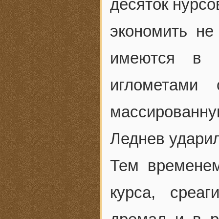
десяток нурсо
экономить не
имеются в 
иглометами
массированн
Леднев ударил
Тем временем
курса, среа