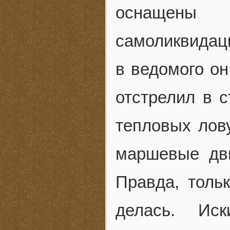
оснащены
самоликвид
в ведомого он
отстрелил в 
тепловых лов
маршевые дви
Правда, толь
делась. Иск