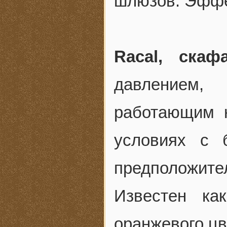
шлюзов. Эффе
Racal, скаф
давлением,
работающим 
условиях с б
предположител
Известен к
оранжевого цв