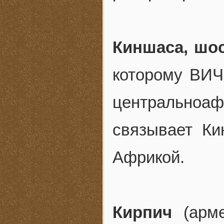
Киншаса, шо
которому ВИЧ
центральноаф
связывает Ки
Африкой.
Кирпич
(арме