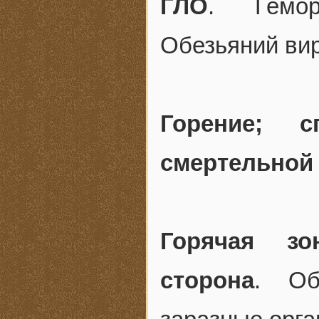
ГЛО
. Гемор
Обезьяний вир
Горение; сг
смертельной
Горячая зо
сторона
. Об