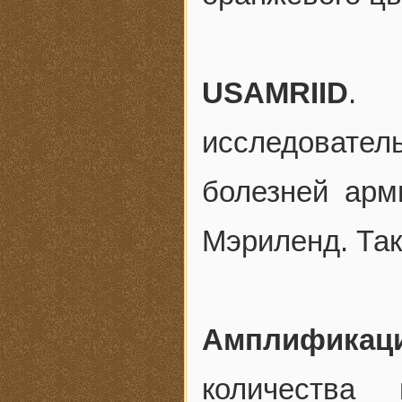
USAMRIID
.
исследоват
болезней арм
Мэриленд. Та
Амплификац
количества