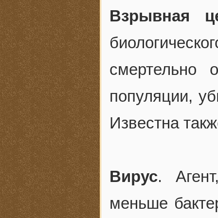
Взрывная ц
биологичес
смертельно 
популяции, уб
Известна такж
Вирус
. Аген
меньше бактер