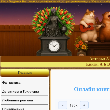
Книга Эпидемия. Настоящая и страшная история распространения вируса Эбола, страниц
Авторы:
А
Книги:
А
Б
В
Главная
Фантастика
Онлайн книг
Детективы и Триллеры
Любовные романы
18px
−
+
Приключения