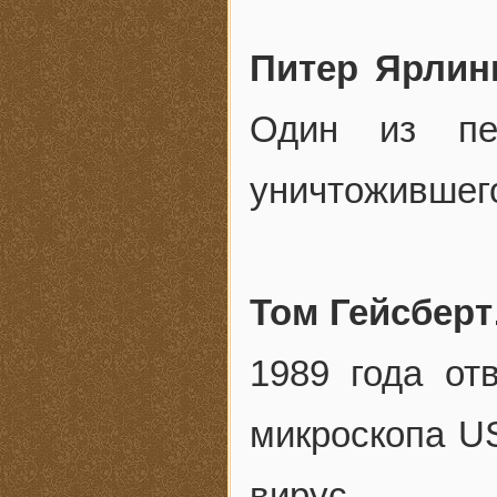
Питер Ярлин
Один из пер
уничтожившего
Том Гейсберт
1989 года от
микроскопа U
вирус.