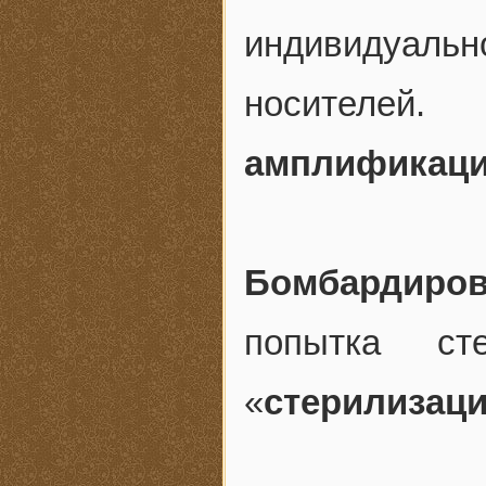
индивидуаль
носителе
амплификац
Бомбардиров
попытка ст
«
стерилизац