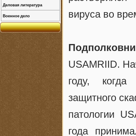
Деловая литература
вируса во вре
Военное дело
Подполковни
USAMRIID. Нач
году, когда
защитного ска
патологии US
года принима