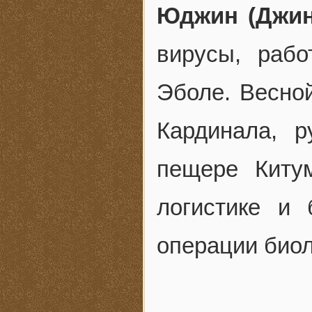
Юджин (Джин
вирусы, раб
Эболе. Весной
Кардинала, р
пещере Киту
логистике и 
операции биол