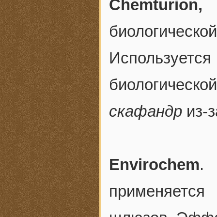
Chemturion,
биологиче
Использует
биологической
скафандр
из-з
Envirochem
.
применяется