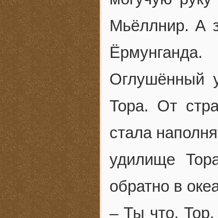
Мьёллнир. А з
Ёрмунганда.
Оглушённый у
Тора. От стр
стала наполня
удилище Тора
обратно в океа
– Ты что, Тор