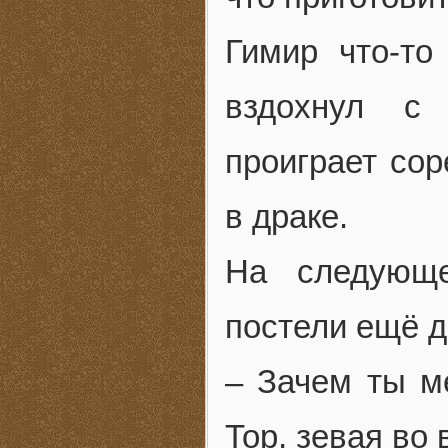
Гимир что-то
вздохнул с
проиграет сор
в драке.
На следующ
постели ещё д
– Зачем ты м
Тор, зевая во 