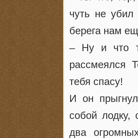
чуть не убил
берега нам ещ
– Ну и что т
рассмеялся Т
тебя спасу!
И он прыгнул
собой лодку, 
два огромны