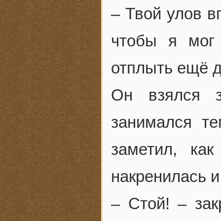
– Твой улов вп
чтобы я мог
отплыть ещё 
Он взялся з
занимался те
заметил, ка
накренилась и
– Стой! – за