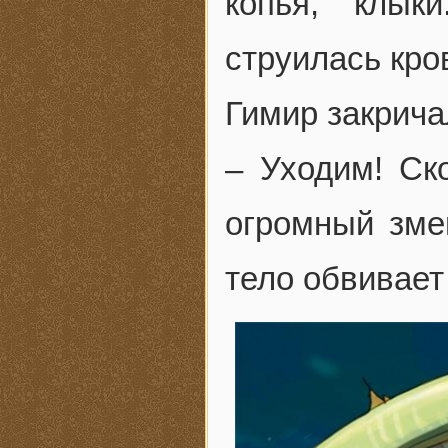
копья, клык
струилась кро
Гимир закрича
– Уходим! Ск
огромный змей
тело обвивает