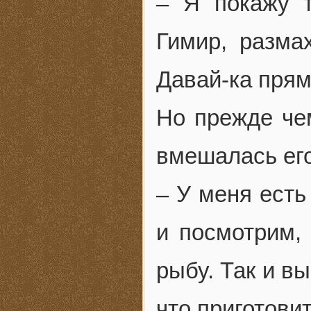
– Я покажу т
Гимир, разма
Давай-ка прям
Но прежде че
вмешалась его
– У меня есть
и посмотрим,
рыбу. Так и в
что приготовит