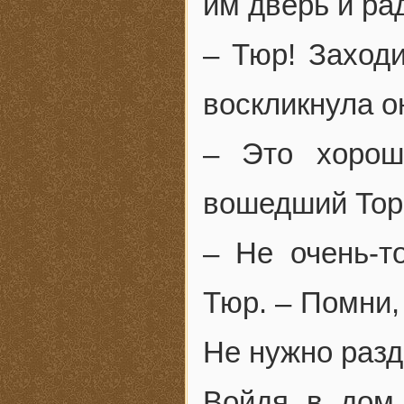
им дверь и ра
– Тюр! Заходи
воскликнула о
– Это хорош
вошедший Тор
– Не очень-т
Тюр. – Помни,
Не нужно разд
Войдя в дом,