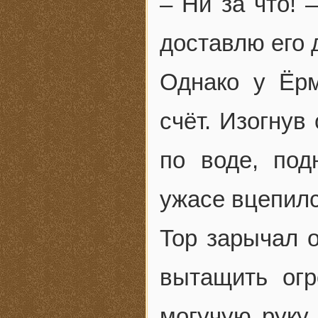
– Ни за что! 
доставлю его 
Однако у Ёр
счёт. Изогнув
по воде, по
ужасе вцепилс
Тор зарычал о
вытащить огр
могучую руку