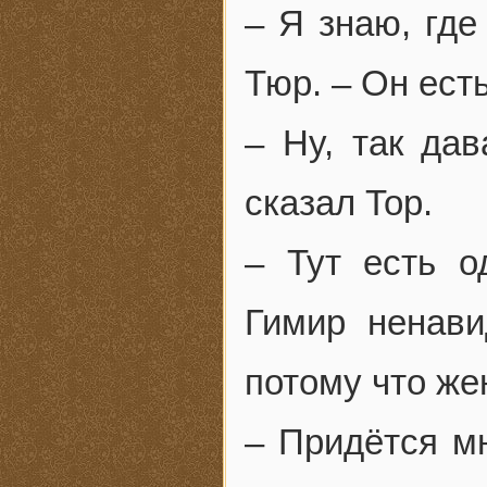
– Я знаю, где
Тюр. – Он ест
– Ну, так дав
сказал Тор.
– Тут есть 
Гимир ненави
потому что же
– Придётся мн