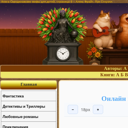
Книга Скандинавские мифы для детей, страница 9 – Алекс Фрайт, Луи Стоуэлл
Авторы:
А
Книги:
А
Б
В
Главная
Фантастика
Онлайн 
Детективы и Триллеры
18px
−
+
Любовные романы
Приключения