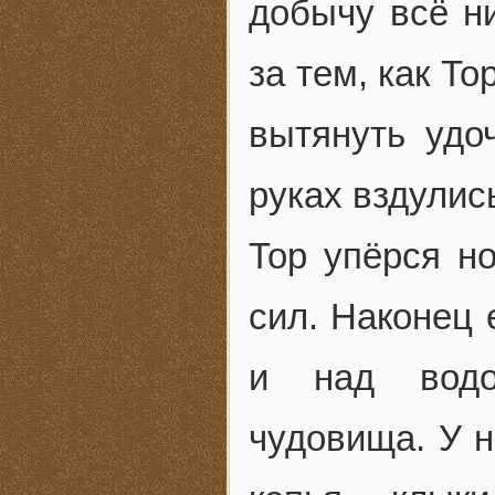
добычу всё н
за тем, как Т
вытянуть удо
руках вздулись
Тор упёрся но
сил. Наконец 
и над водо
чудовища. У н