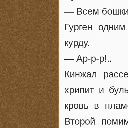
— Всем бошки 
Гурген одни
курду.
— Ар-р-р!..
Кинжал рассе
хрипит и буль
кровь в плам
Второй помим