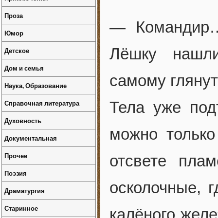
Проза
— Командир
Юмор
Лёшку нашл
Детское
Дом и семья
самому гляну
Наука, Образование
Справочная литература
Тела уже под
Духовность
можно тольк
Документальная
Прочее
отсвете пла
Поэзия
осколочные, г
Драматургия
Старинное
калёного желе