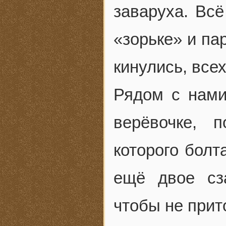
заваруха. Всё
«зорьке» и па
кинулись, все
Рядом с нами
верёвочке, 
которого болт
ещё двое сз
чтобы не при