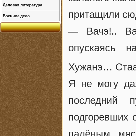
Деловая литература
притащили сю
Военное дело
— Вачэ!.. Ва
опускаясь н
Хужанэ… Стаа
Я не могу да
последний 
подгоревших 
палёным мяс