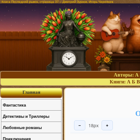
Книга Последний рывок, страница 37 – Дмитрий Зурков, Игорь Черепнев
Авторы:
А
Книги:
А
Б
В
Главная
Фантастика
О
Детективы и Триллеры
18px
−
+
Любовные романы
Приключения