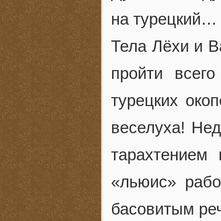
на турецкий…
Тела Лёхи и В
пройти всего
турецких око
веселуха! Нед
тарахтением 
«льюис» рабо
басовитым реч