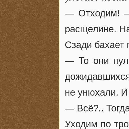
— Отходим! —
расщелине. На
Сзади бахает 
— То они пул
дожидавшихся
не унюхали. 
— Всё?.. Тогда
Уходим по тро