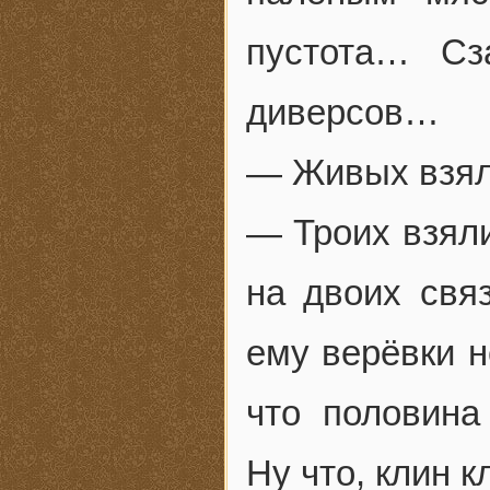
пустота… Сз
диверсов…
— Живых взяли
— Троих взяли
на двоих свя
ему верёвки н
что половин
Ну что, клин 