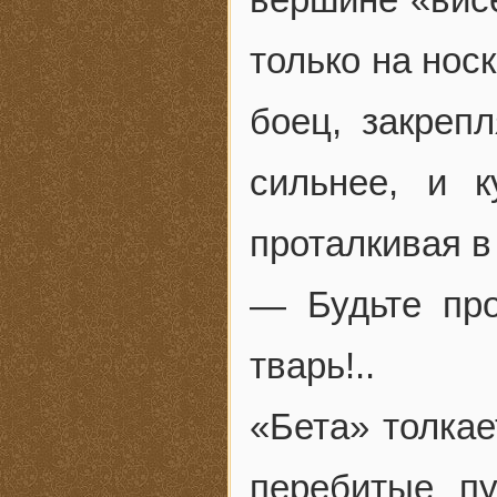
только на нос
боец, закреп
сильнее, и к
проталкивая в
— Будьте про
тварь!..
«Бета» толкае
перебитые п