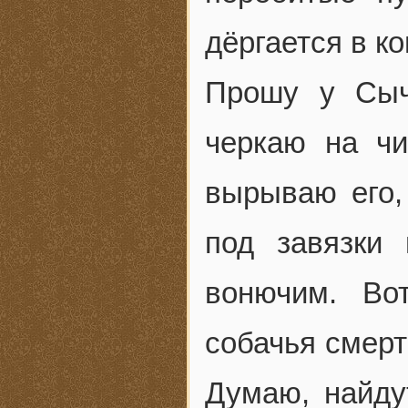
дёргается в ко
Прошу у Сыч
черкаю на чи
вырываю его,
под завязки
вонючим. Во
собачья смерт
Думаю, найду