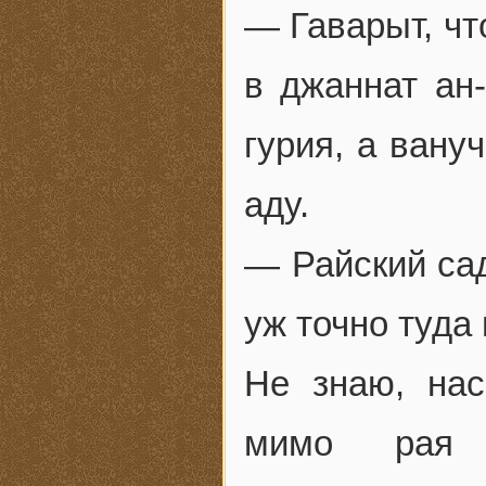
— Гаварыт, чт
в джаннат ан
гурия, а вану
аду.
— Райский сад
уж точно туда 
Не знаю, нас
мимо рая п