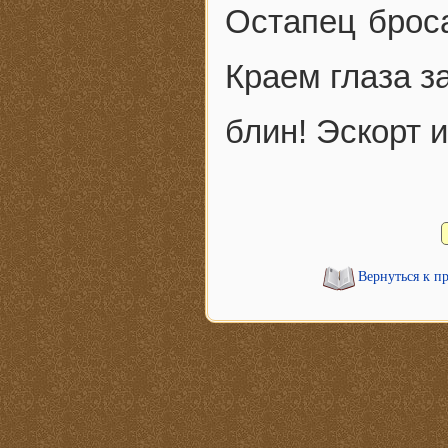
Остапец броса
Краем глаза за
блин! Эскорт 
Вернуться к п