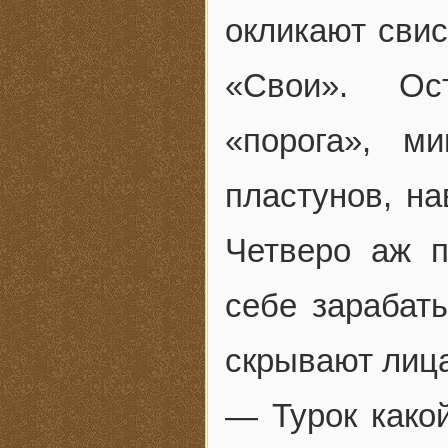
окликают свис
«Свои». Ос
«порога», м
пластунов, н
Четверо аж п
себе зарабат
скрывают лица
— Турок какой