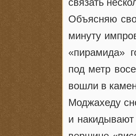
связать неск
Объясняю свои
минуту импро
«пирамида» г
под метр восе
вошли в камен
Моджахеду сно
и накидывают
вершине «висе