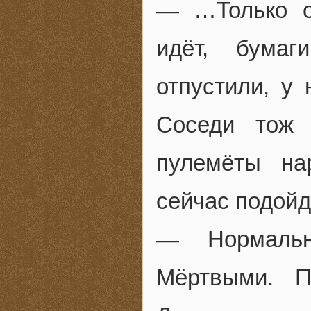
— …Только о
идёт, бумаг
отпустили, у 
Соседи тож 
пулемёты на
сейчас подойду
— Нормальн
Мёртвыми. П