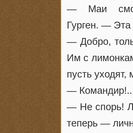
— Маи смог
Гурген. — Эта
— Добро, толь
Им с лимонка
пусть уходят,
— Командир!..
— Не спорь! Л
теперь — личн