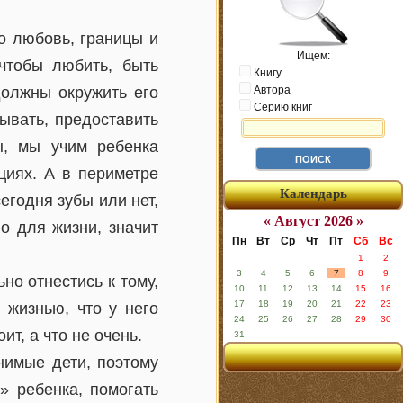
о любовь, границы и
Ищем:
чтобы любить, быть
Книгу
должны окружить его
Автора
Серию книг
тывать, предоставить
ы, мы учим ребенка
циях. А в периметре
Календарь
егодня зубы или нет,
« Август 2026 »
о для жизни, значит
Пн
Вт
Ср
Чт
Пт
Сб
Вс
1
2
3
4
5
6
7
8
9
но отнестись к тому,
10
11
12
13
14
15
16
17
18
19
20
21
22
23
 жизнью, что у него
24
25
26
27
28
29
30
т, а что не очень.
31
нимые дети, поэтому
» ребенка, помогать