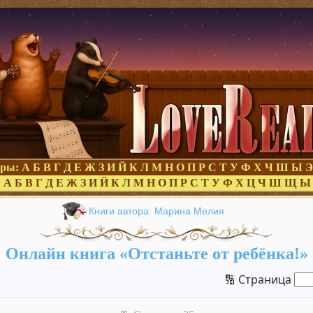
оры:
А
Б
В
Г
Д
Е
Ж
З
И
Й
К
Л
М
Н
О
П
Р
С
Т
У
Ф
Х
Ч
Ш
Ы
Э
:
А
Б
В
Г
Д
Е
Ж
З
И
Й
К
Л
М
Н
О
П
Р
С
Т
У
Ф
Х
Ц
Ч
Ш
Щ
Ы
Книги автора: Марина Мелия
Онлайн книга «Отстаньте от ребёнка!»
🔢 Страница