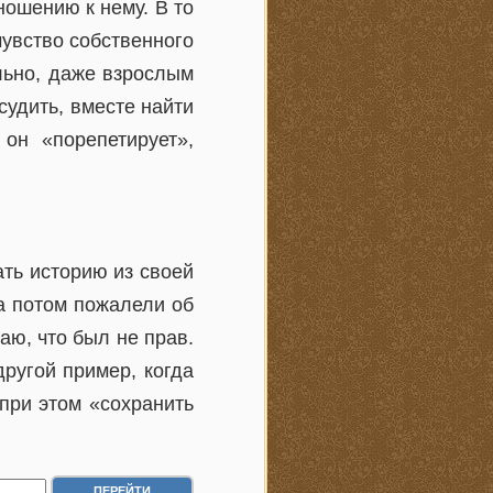
ношению к нему. В то
 чувство собственного
льно, даже взрослым
судить, вместе найти
он «порепетирует»,
ать историю из своей
 а потом пожалели об
аю, что был не прав.
другой пример, когда
 при этом «сохранить