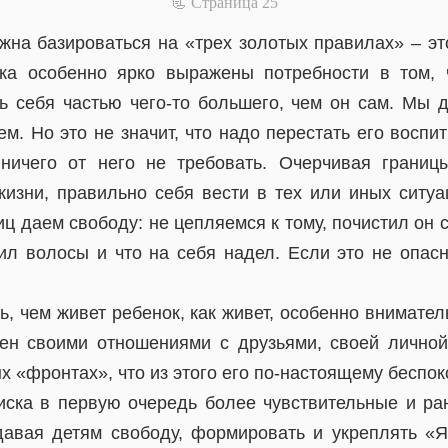
📃 Cтраница 25
жна базироваться на «трех золотых правилах» – эт
тка особенно ярко выражены потребности в том, 
себя частью чего-то большего, чем он сам. Мы 
. Но это не значит, что надо перестать его воспи
ничего от него не требовать. Очерчивая границ
жизни, правильно себя вести в тех или иных ситуа
ц даем свободу: не цепляемся к тому, почистил он с
сил волосы и что на себя надел. Если это не опасн
ь, чем живет ребенок, как живет, особенно вниматель
ен своими отношениями с друзьями, своей личной
 «фронтах», что из этого его по-настоящему беспокои
риска в первую очередь более чувствительные и ра
давая детям свободу, формировать и укреплять «Я