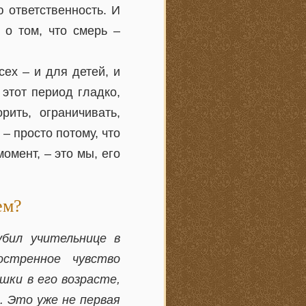
ю ответственность. И
 о том, что смерь –
сех – и для детей, и
 этот период гладко,
ить, ограничивать,
 – просто потому, что
омент, – это мы, его
ем?
убил учительнице в
стренное чувство
шки в его возрасте,
. Это уже не первая