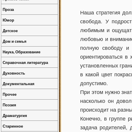
Проза
Наша стратегия дол
Юмор
свобода. У подрос
любимым и ощущать 
Детское
любовью и вниманием
Дом и семья
полную свободу и 
Наука, Образование
ориентироваться в 
Справочная литература
установленных грани
Духовность
в какой цвет покра
допустимо.
Документальная
При этом нужно знат
Прочее
насколько он довол
Поэзия
происходит на разных
Драматургия
Конечно, в группе 
Старинное
задача родителей, 