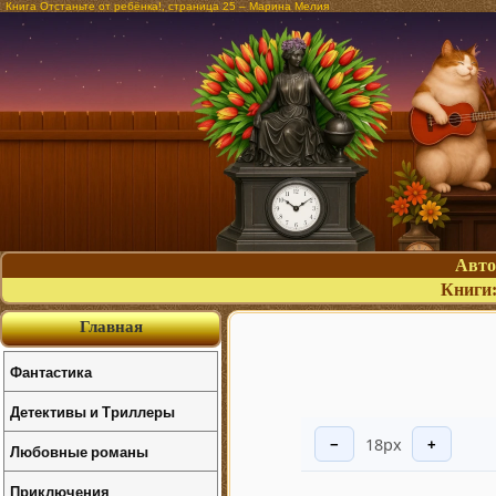
Книга Отстаньте от ребёнка!, страница 25 – Марина Мелия
Авт
Книги
Главная
Фантастика
Детективы и Триллеры
18px
−
+
Любовные романы
Приключения