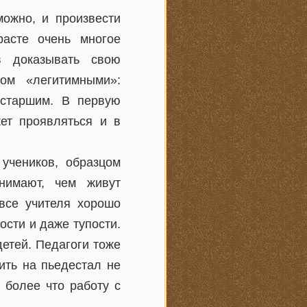
можно, и произвести
расте очень многое
в доказывать свою
ом «легитимными»:
 старшим. В первую
жет проявляться и в
 учеников, образцом
нимают, чем живут
 все учителя хорошо
ости и даже тупости.
детей. Педагоги тоже
ить на пьедестал не
м более что работу с