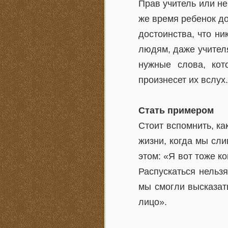
Прав учитель или не
же время ребенок дол
достоинства, что н
людям, даже учителя
нужные слова, кот
произнесет их вслух.
Стать примером
Стоит вспомнить, ка
жизни, когда мы сли
этом: «Я вот тоже к
Распускаться нельзя
мы смогли высказать
лицо».