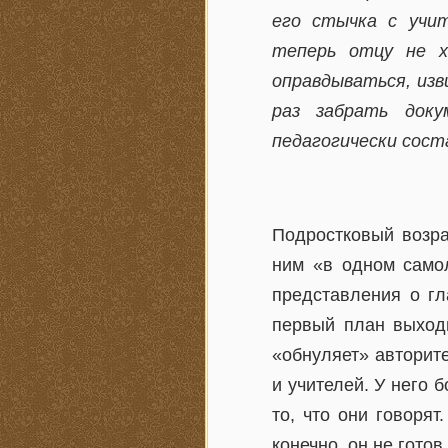
его стычка с учит
теперь отцу не х
оправдываться, изв
раз забрать док
педагогически сост
Подростковый возра
ним «в одном самол
представления о гл
первый план выходи
«обнуляет» авторите
и учителей. У него 
то, что они говорят
конечно, он не готов