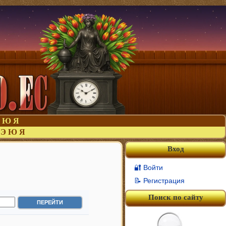
Ю
Я
Э
Ю
Я
Вход
🔐 Войти
📝 Регистрация
Поиск по сайту