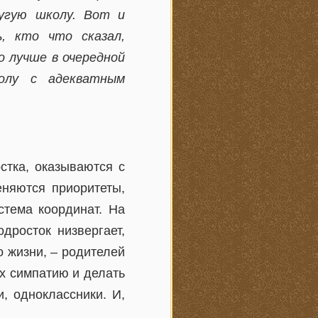
ругую школу. Вот и
, кто что сказал,
о лучше в очередной
олу с адекватным
стка, оказываются с
еняются приоритеты,
стема координат. На
дросток низвергает,
о жизни, – родителей
их симпатию и делать
и, одноклассники. И,