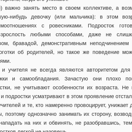
) важно занять место в своем коллективе, а воз
кую-нибудь девочку (или мальчика): в этом воз
моотношениях с ровесниками. Подросток гото
взрослость любыми способами, даже не слишк
вом, бравадой, демонстративным неподчинением
оготки об родителей, но такое же поведение мо
ями.
 и учителя не всегда являются авторитетом для
ржки и самообладания. Зачастую они плохо по
тки, не учитывают особенности их возраста. Не
 и подростки усматривают в этом проявление отстал
чителей и те, кто намеренно провоцирует, унижает 
ы, поэтому однозначно занимать их сторону, возвод
 нападать на них и обвинять, не разобравшись, те
стков легкой не назовешь.