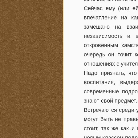
Сейчас ему (или ей
впечатление на ка
замешано на взаи
независимость и 
откровенным хамст
очередь он точит к
отношениях с учител
Надо признать, что
воспитания, выде
современные подрос
знают свой предмет,
Встречаются среди у
могут быть не прав
стоит, так же как и
целым классом подро