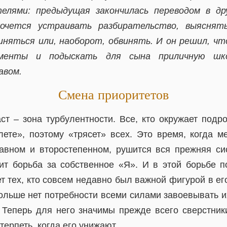
елями: предыдущая закончилась переводом в д
очется устраивать разбирательство, выяснять
иняться или, наоборот, обвинять. И он решил, чт
ументы и подыскать для сына приличную шк
авом.
Смена приоритетов
ст – зона турбулентности. Все, кто окружает подро
ете», поэтому «трясет» всех. Это время, когда м
авном и второстепенном, рушится вся прежняя си
т борьба за собственное «Я». И в этой борьбе по
т тех, кто совсем недавно был важной фигурой в ег
больше нет потребности всеми силами завоевывать 
. Теперь для него значимы прежде всего сверстник
 терпеть, когда его унижают.