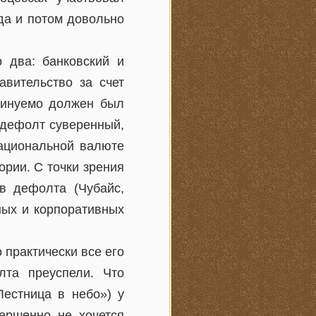
 да и потом довольно
 два: банковский и
авительство за счет
минуемо должен был
ь дефолт суверенный,
национальной валюте
ории. С точки зрения
ов дефолта (Чубайс,
ных и корпоративных
 практически все его
лта преуспели. Что
Лестница в небо») у
вершенно не хочется