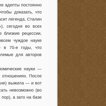
 ее адепты постоянно
чтобы доказать, что
асит легенда, Сталин
»), сегодня во всех
е близкие рецессии,
овсем чуждое науке
 в 70-е годы, что
млемые для авторов
номические науки —
х отношениях. После
ране) выжила — и вот
сать невозможно (во
пор), а зато на базе