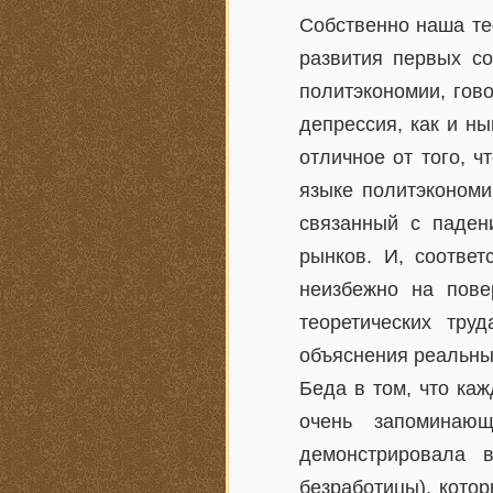
Собственно наша те
развития первых со
политэкономии, гово
депрессия, как и н
отличное от того, ч
языке политэкономии
связанный с паден
рынков. И, соответ
неизбежно на пове
теоретических тру
объяснения реальны
Беда в том, что ка
очень запоминаю
демонстрировала 
безработицы), кото