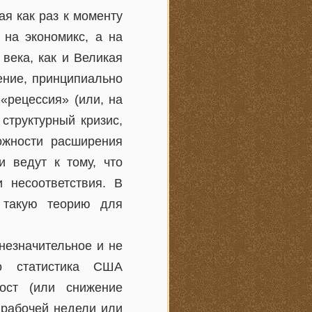
я как раз к моменту
 на экономикс, а на
 века, как и Великая
ение, принципиально
 «рецессия» (или, на
 структурный кризис,
ожности расширения
и ведут к тому, что
 несоответствия. В
ь такую теорию для
незначительное и не
о статистика США
ост (или снижение
 рабочей недели или