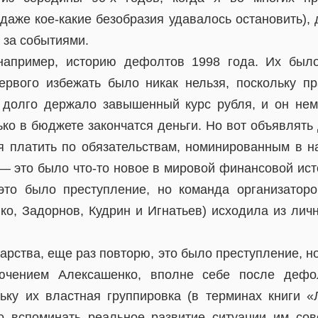
даже кое-какие безобразия удавалось остановить),
 за событиями.
например, историю дефолтов 1998 года. Их было
рвого избежать было никак нельзя, поскольку пр
 долго держало завышенный курс рубля, и он не
ько в бюджете закончатся деньги. Но вот объявлят
ся платить по обязательствам, номинированным в 
— это было что-то новое в мировой финансовой ист
это было преступление, но команда организатор
ко, Задорнов, Кудрин и Игнатьев) исходила из лич
дарства, еще раз повторю, это было преступление, но
лючением Алексашенко, вполне себе после дефо
льку их властная группировка (в терминах книги «
о вспоминать реальное развитие ситуации им со