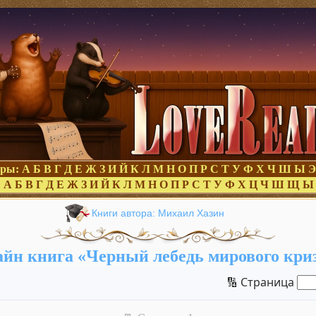
оры:
А
Б
В
Г
Д
Е
Ж
З
И
Й
К
Л
М
Н
О
П
Р
С
Т
У
Ф
Х
Ч
Ш
Ы
Э
:
А
Б
В
Г
Д
Е
Ж
З
И
Й
К
Л
М
Н
О
П
Р
С
Т
У
Ф
Х
Ц
Ч
Ш
Щ
Ы
Книги автора: Михаил Хазин
йн книга «Черный лебедь мирового кри
🔢 Страница