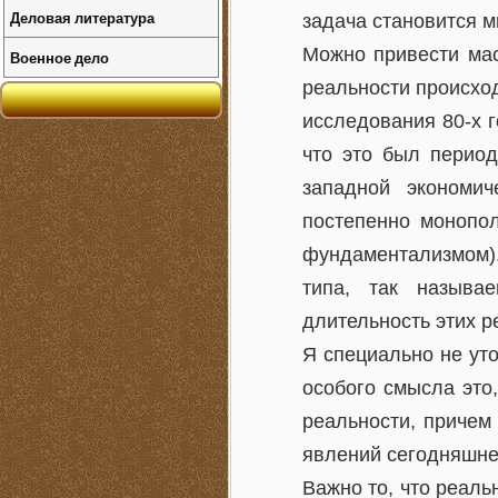
Деловая литература
задача становится м
Можно привести мас
Военное дело
реальности происход
исследования 80-х г
что это был период
западной экономич
постепенно монопо
фундаментализмом).
типа, так называ
длительность этих р
Я специально не ут
особого смысла это,
реальности, причем
явлений сегодняшней
Важно то, что реаль