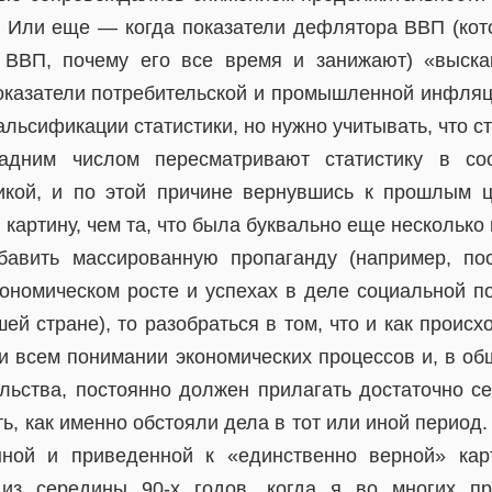
. Или еще — когда показатели дефлятора ВВП (ко
 ВВП, почему его все время и занижают) «выскак
оказатели потребительской и промышленной инфляци
льсификации статистики, но нужно учитывать, что с
дним числом пересматривают статистику в соо
икой, и по этой причине вернувшись к прошлым ц
картину, чем та, что была буквально еще несколько
бавить массированную пропаганду (например, по
кономическом росте и успехах в деле социальной п
шей стране), то разобраться в том, что и как происх
ри всем понимании экономических процессов и, в об
льства, постоянно должен прилагать достаточно с
ь, как именно обстояли дела в тот или иной период.
нной и приведенной к «единственно верной» кар
из середины 90-х годов, когда я во многих пр