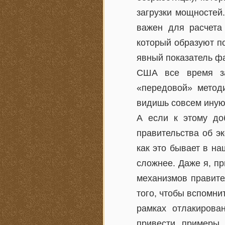
загрузки мощностей
важен для расчета
который образуют п
явный показатель фа
США все время за
«передовой» метод
видишь совсем иную 
А если к этому до
правительства об э
как это бывает в на
сложнее. Даже я, п
механизмов правите
того, чтобы вспомнит
рамках отлакирова
привести примеры 