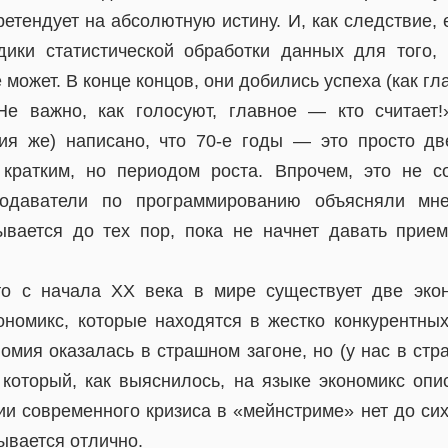
ретендует на абсолютную истину. И, как следствие,
ики статистической обработки данных для того, 
 может. В конце концов, они добились успеха (как гл
е важно, как голосуют, главное — кто считает!
ия же) написано, что 70-е годы — это просто дв
 кратким, но периодом роста. Впрочем, это не с
подаватели по программированию объясняли мне
ывается до тех пор, пока не начнет давать прие
то с начала ХХ века в мире существует две эко
ономикс, которые находятся в жестко конкурентны
омия оказалась в страшном загоне, но (у нас в ст
, который, как выяснилось, на языке экономикс опи
ии современного кризиса в «мейнстриме» нет до сих 
ывается отлично.