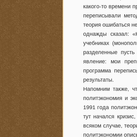
какого-то времени п
переписывали метод
теория ошибаться не
однажды сказал: «Н
учебниках (монопол
разделенные пусть
явление: мои пре
программа перепис
результаты.
Напомним также, ч
политэкономия и эк
1991 года политэкон
тут начался кризис
всяком случае, теор
политэкономии опис