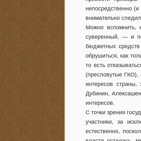
непосредственно (и 
внимательно следил
Можно вспомнить, 
суверенный, — и пе
бюджетных средств
обрушиться, как тол
то есть отказывать
(пресловутые ГКО), 
интересов страны, 
Дубинин, Алексашен
интересов.
С точки зрения госу
участники, за иск
естественно, поско
власти осталась. Н