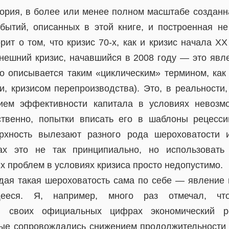
ория, в более или менее полном масштабе созданна
бытий, описанных в этой книге, и построенная не
рит о том, что кризис 70-х, как и кризис начала ХХ
ынешний кризис, начавшийся в 2008 году — это явл
то описывается таким «циклическим» термином, как
, кризисом перепроизводства). Это, в реальности,
ием эффективности капитала в условиях невозм
ственно, попытки вписать его в шаблоны рецесси
рхность вылезают разного рода шероховатости и
дах это не так принципиально, но использоват
х проблем в условиях кризиса просто недопустимо.
ждая такая шероховатость сама по себе — явление 
щееся. Я, например, много раз отмечал, чт
в своих официальных цифрах экономический р
рые сопровождались снижением продолжительности