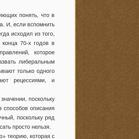
яющих понять, что в
а. И, если вспомнить
гда исходил из того,
 конца 70-х годов в
правлений, которое
азвать либеральным
ывают только одного
ают рецессиями, и
значении, поскольку
из способов описания
чный, поскольку ряд
ать просто нельзя.
ю» теорию, которая с