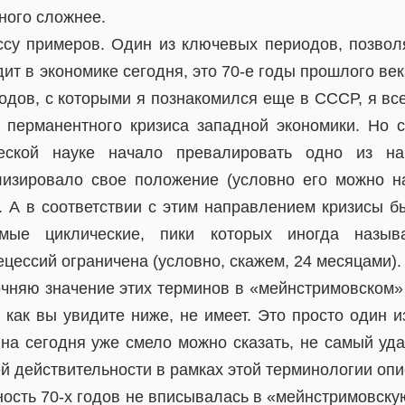
ного сложнее.
су примеров. Один из ключевых периодов, позвол
ит в экономике сегодня, это 70-е годы прошлого век
одов, с которыми я познакомился еще в СССР, я все
 перманентного кризиса западной экономики. Но с
еской науке начало превалировать одно из на
лизировало свое положение (условно его можно н
 А в соответствии с этим направлением кризисы б
емые циклические, пики которых иногда назыв
ецессий ограничена (условно, скажем, 24 месяцами).
очняю значение этих терминов в «мейнстримовском» 
 как вы увидите ниже, не имеет. Это просто один 
 на сегодня уже смело можно сказать, не самый уда
 действительности в рамках этой терминологии опис
ность 70-х годов не вписывалась в «мейнстримовску