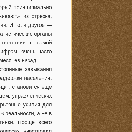
торый принципиально
ивают» из отрезка,
и. И то, и другое —
татистические органы
тветствии с самой
ифрам, очень часто
 месяцев назад.
стоянные завывания
оддержки населения,
одит, становится еще
щем, управленческих
ерьезные усилия для
 В реальности, а не в
тинки. Проще всего
оцессах участвовал