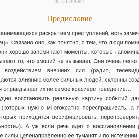
📃 Cтраница 1
Предисловие
занимающихся раскрытием преступлений, есть заме
ц». Связано оно, как понятно, с тем, что люди пом
они хорошо запоминают моменты, которые напомина
ывают то, что эмоций не вызывает. Они очень легк
 воздействием внешних сил (радио, телевид
аются влиянию более сильных людей, склонны соз
ая оправдывает их не самое красивое поведение…
удно восстановить реальную картину событий д
(которых нужно многократно переспрашивать, а 
оторых приходится верифицировать, перепроверят
ности»). А уж если речь идет о восстановлении
ие силы целенаправленно ее туманят и по истечении