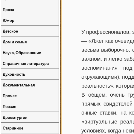
Проза
Юмор
Детское
У профессионалов, 
— «Лжет как очевиде
Дом и семья
весьма выборочно, 
Наука, Образование
важном, и легко заб
Справочная литература
воспоминания под
Духовность
окружающими), подд
Документальная
реальность», котор
В общем, очень тр
Прочее
прямых свидетелей 
Поэзия
очные ставки, на к
Драматургия
«виртуальные реаль
Старинное
условиях, когда нек