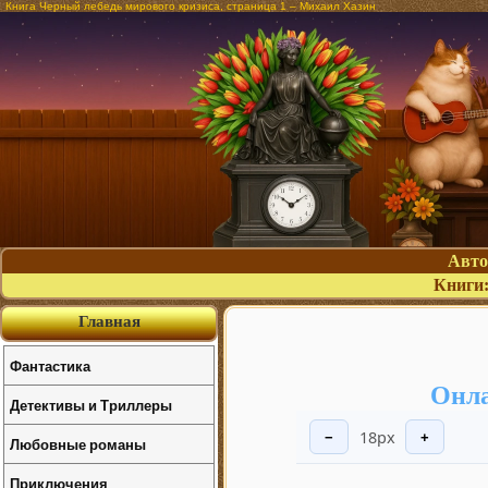
Книга Черный лебедь мирового кризиса, страница 1 – Михаил Хазин
Авт
Книги
Главная
Фантастика
Онла
Детективы и Триллеры
18px
−
+
Любовные романы
Приключения