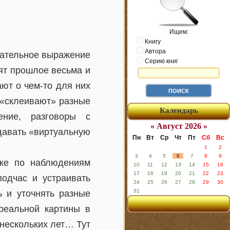
Ищем:
Книгу
Автора
чательное выражение
Серию книг
нят прошлое весьма и
ют о чем-то для них
о «склеивают» разные
Календарь
ение, разговоры с
« Август 2026 »
давать «виртуальную
Пн
Вт
Ср
Чт
Пт
Сб
Вс
1
2
3
4
5
6
7
8
9
аже по наблюдениям
10
11
12
13
14
15
16
17
18
19
20
21
22
23
подчас и устраивать
24
25
26
27
28
29
30
31
ь и уточнять разные
 реальной картины в
 нескольких лет… Тут