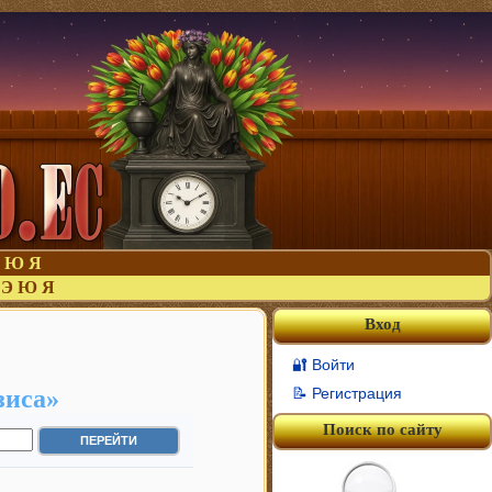
Ю
Я
Э
Ю
Я
Вход
🔐 Войти
зиса»
📝 Регистрация
Поиск по сайту