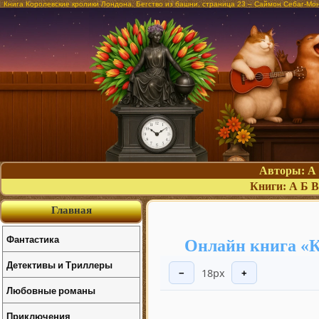
Книга Королевские кролики Лондона. Бегство из башни, страница 23 – Саймон Себаг-М
Авторы:
А
Книги:
А
Б
В
Главная
Фантастика
Онлайн книга «К
Детективы и Триллеры
18px
−
+
Любовные романы
Приключения