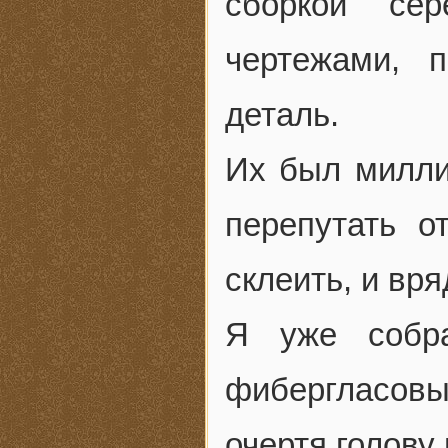
сборкой сер
чертежами, п
деталь.
Их был миллио
перепутать о
склеить, и вр
Я уже собр
фибергласов
очертя голову