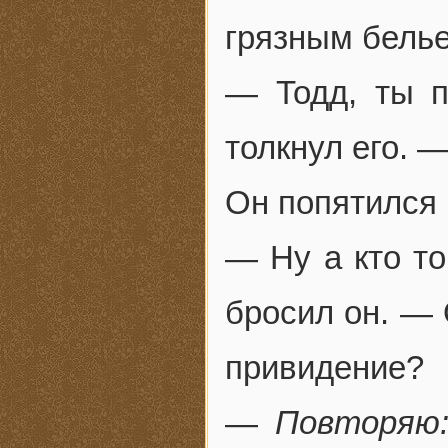
грязным белье
— Тодд, ты п
толкнул его. 
Он попятился 
— Ну а кто то
бросил он. — 
привидение?
—
Повторяю: