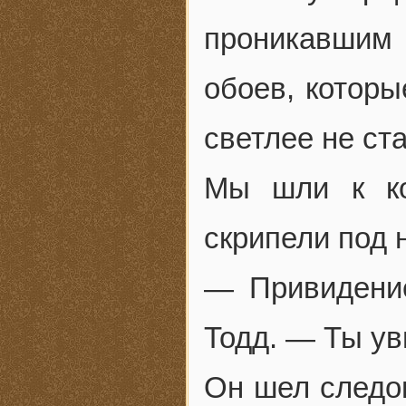
проникавшим 
обоев, которы
светлее не ст
Мы шли к ко
скрипели под 
— Привидени
Тодд. — Ты ув
Он шел следом