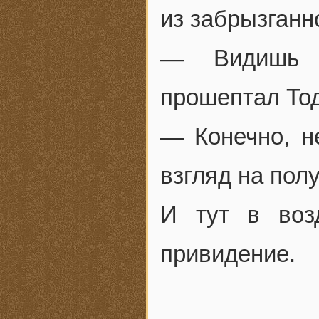
из забрызганн
— Видишь 
прошептал Тод
— Конечно, н
взгляд на пол
И тут в воз
привидение.