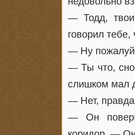
недовольно вз
— Тодд, тво
говорил тебе,
— Ну пожалу
— Ты что, сно
слишком мал д
— Нет, правда
— Он поверн
коридор. — О