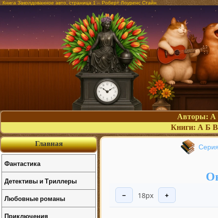
Книга Заколдованное авто, страница 1 – Роберт Лоуренс Стайн
Авторы:
А
Книги:
А
Б
В
Главная
Серия
Фантастика
Он
Детективы и Триллеры
18px
−
+
Любовные романы
Приключения