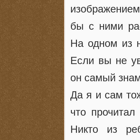
изображением
бы с ними ра
На одном из 
Если вы не ув
он самый знам
Да я и сам то
что прочитал
Никто из ре