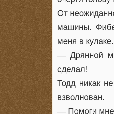
От неожиданно
машины. Фибе
меня в кулаке.
— Дрянной ма
сделал!
Тодд никак не
взволнован.
— Помоги мне!