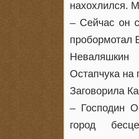
нахохлился. М
– Сейчас он 
пробормотал В
Неваляшкин
Остапчука на 
Заговорила Ка
– Господин О
город бесце