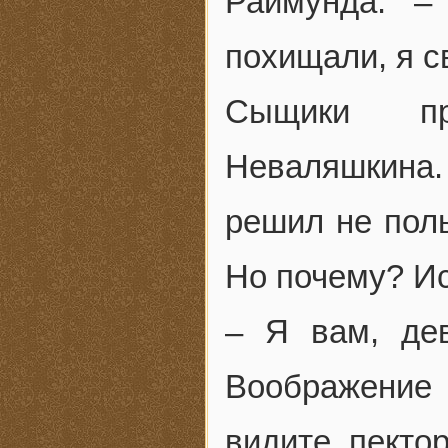
Раймунда. –
похищали, я с
Сыщики пр
Неваляшкина.
решил не пол
Но почему? И
– Я вам, де
Воображение
видите, пекто