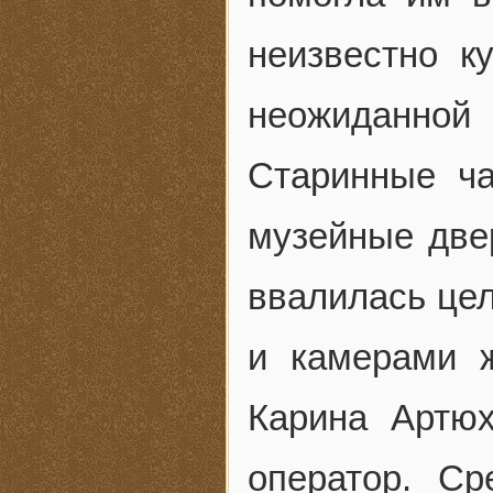
неизвестно к
неожиданно
Старинные ч
музейные двер
ввалилась це
и камерами ж
Карина Артюх
оператор. С