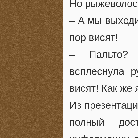
Но рыжеволоса
– А мы выходи
пор висят!
– Пальто? 
всплеснула р
висят! Как же
Из презентаци
полный дос