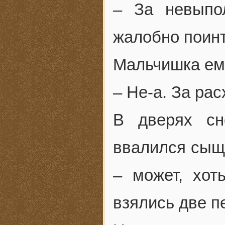
– За невыпо
жалобно поинт
Мальчишка ем
– Не-а. За ра
В дверях сн
ввалился сыщи
– может, хот
взялись две п