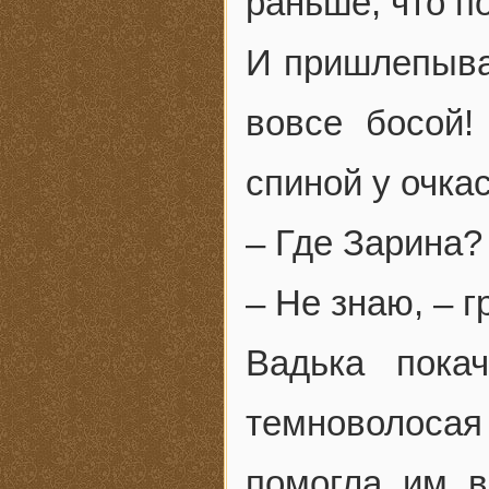
раньше, что п
И пришлепывая
вовсе босой!
спиной у очка
– Где Зарина? 
– Не знаю, – 
Вадька пока
темноволоса
помогла им в