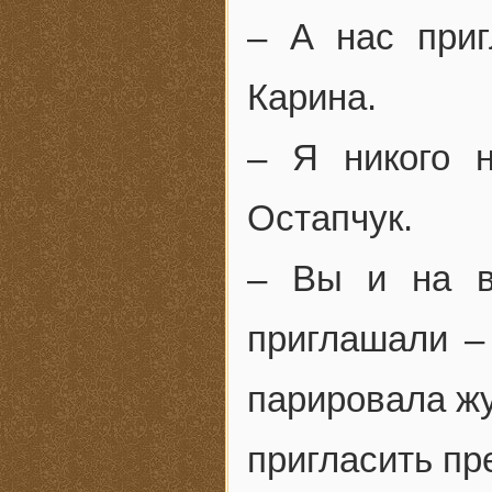
– А нас приг
Карина.
– Я никого н
Остапчук.
– Вы и на в
приглашали – 
парировала жу
пригласить пр