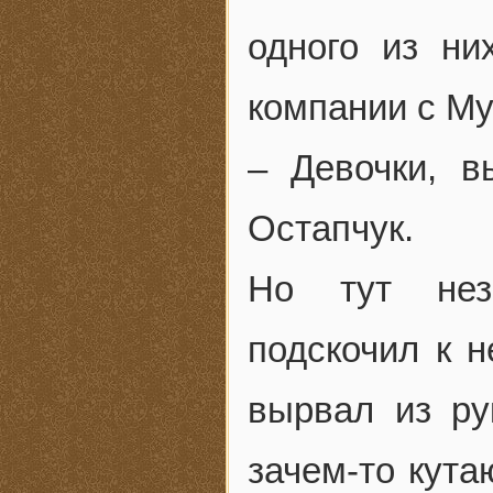
одного из ни
компании с Му
– Девочки, 
Остапчук.
Но тут нез
подскочил к н
вырвал из рук
зачем-то кута