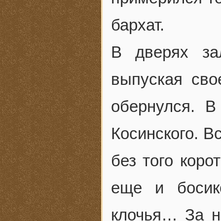
бархат.
В дверях за
выпуская сво
обернулся. В
Косинского. В
без того коро
еще и босик
клочья… За н