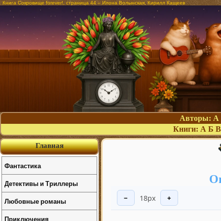
Книга Сокровище forever!, страница 44 – Илона Волынская, Кирилл Кащеев
Авторы:
А
Книги:
А
Б
В
Главная
Фантастика
О
Детективы и Триллеры
18px
−
+
Любовные романы
Приключения