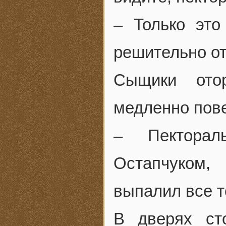
– Только это
решительно от
Сыщики ото
медленно пов
– Пекторал
Остапчуком,
выпалил все т
В дверях ст