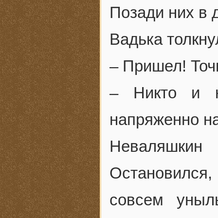
Позади них в 
Вадька толкну
– Пришел! Точн
– Никто и н
напряженно н
Неваляшкин 
Остановился
совсем уныл