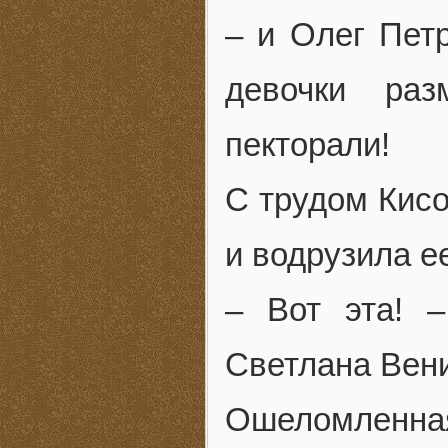
– и Олег Пет
девочки ра
пекторали!
С трудом Кисо
и водрузила ее
– Вот эта! 
Светлана Вени
Ошеломленна