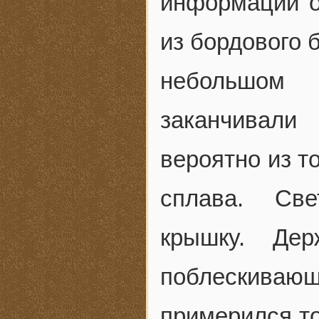
информации о
из бордового 
небольшом 
заканчивали
вероятно из т
сплава. Све
крышку. Де
поблескива
примерился то