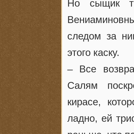
Но сыщик т
Вениаминовны 
следом за ни
этого каску.
– Все возвр
Салям поскр
кирасе, кот
ладно, ей три