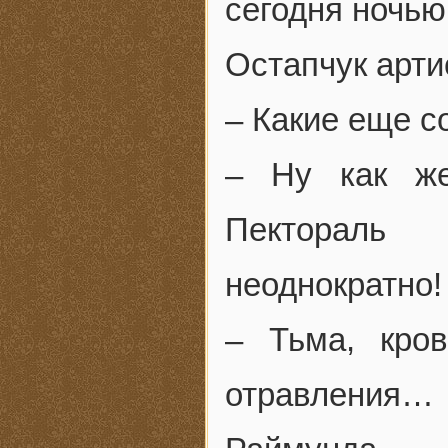
сегодня ночь
Остапчук арти
– Какие еще 
– Ну как же
Пектораль 
неоднократно!
– Тьма, кров
отравления