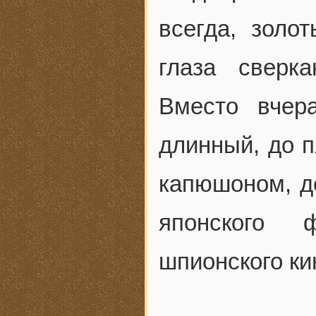
всегда, золо
глаза сверк
Вместо вчер
длинный, до п
капюшоном, д
японского 
шпионского ки