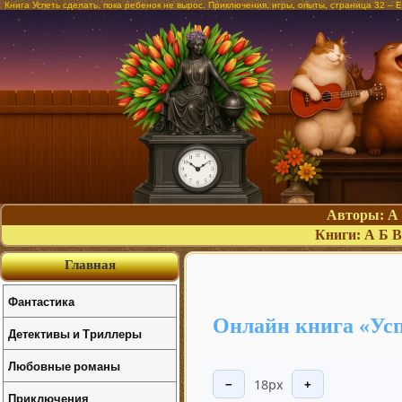
Книга Успеть сделать, пока ребенок не вырос. Приключения, игры, опыты, страница 32 –
Авторы:
А
Книги:
А
Б
В
Главная
Фантастика
Онлайн книга «Усп
Детективы и Триллеры
Любовные романы
18px
−
+
Приключения