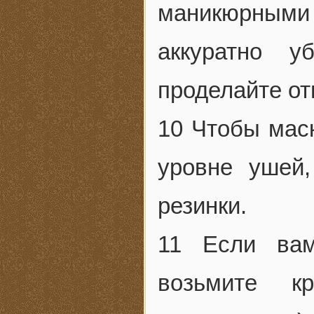
маникюрными
аккуратно 
проделайте от
10 Чтобы маск
уровне ушей,
резинки.
11 Если вам
возьмите к