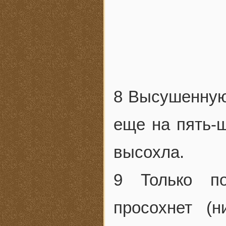
8 Высушенную 
еще на пять-ш
высохла.
9 Только по
просохнет (н