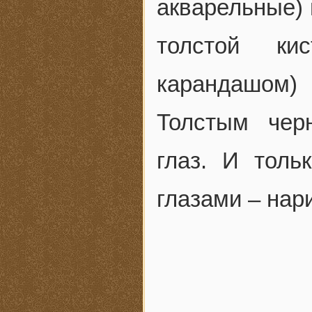
акварельные) 
толстой ки
карандашом)
Толстым чер
глаз. И толь
глазами – нар