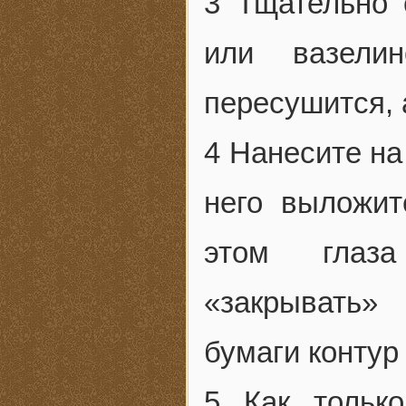
3 Тщательно
или вазели
пересушится, 
4 Нанесите на
него выложит
этом глаза
«закрывать»
бумаги контур 
5 Как тольк