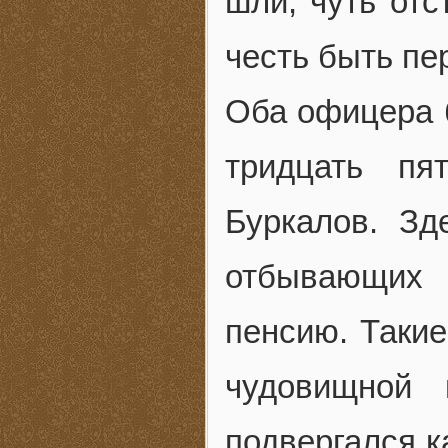
шли, чуть отс
честь быть пе
Оба офицера 
тридцать пя
Буркалов. З
отбывающих
пенсию. Такие
чудовищной п
подвергался к