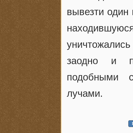
вывезти один 
находившуюся 
уничтожались
заодно и п
подобными с
лучами.