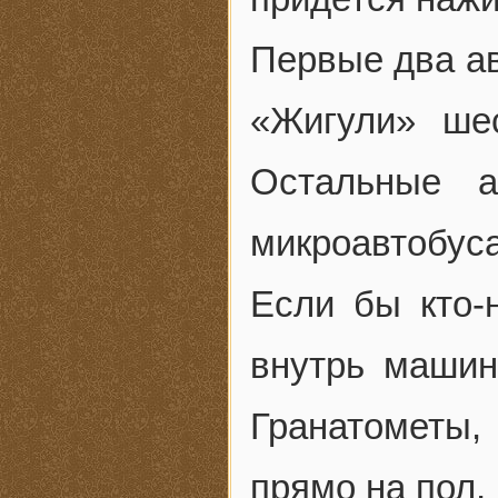
Первые два а
«Жигули» ше
Остальные 
микроавтобуса
Если бы кто-
внутрь машин
Гранатометы,
прямо на пол,