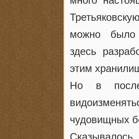
много настоя
Третьяковску
можно было 
здесь разраб
этим хранили
Но в после
видоизменят
чудовищных бо
Сказывалось