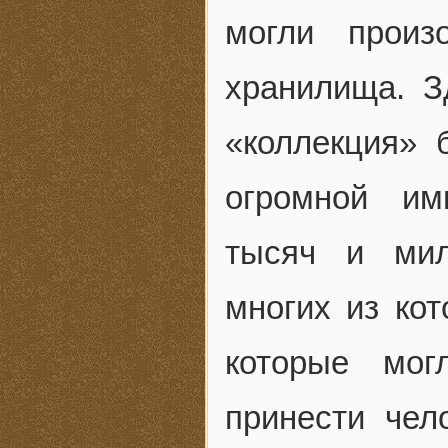
могли произ
хранилища. З
«коллекция» 
огромной им
тысяч и мил
многих из ко
которые мог
принести чел