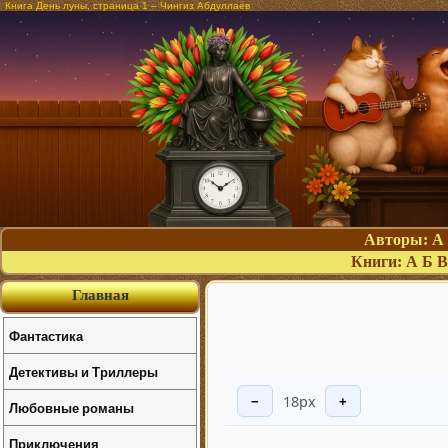
Книга День луны, страница 1 – Чингиз Абдуллаев
Авторы:
А
Книги:
А
Б
В
Главная
Фантастика
Детективы и Триллеры
18px
−
+
Любовные романы
Приключения