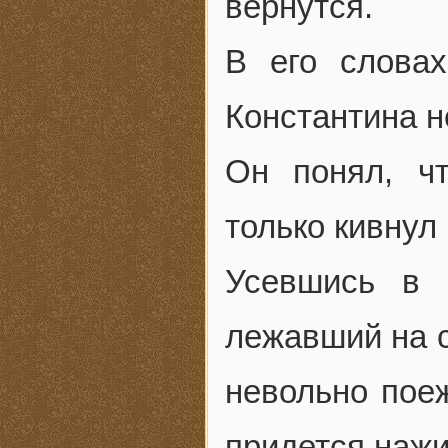
вернутся.
В его словах
Константина н
Он понял, ч
только кивнул
Усевшись в 
лежавший на с
невольно поеж
придется нажи