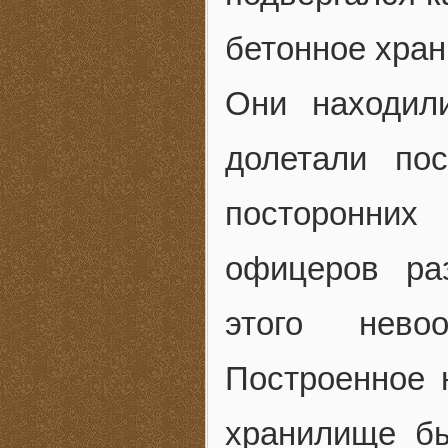
бетонное хра
Они находил
долетали по
посторонних
офицеров ра
этого невоо
Построенное 
хранилище бы