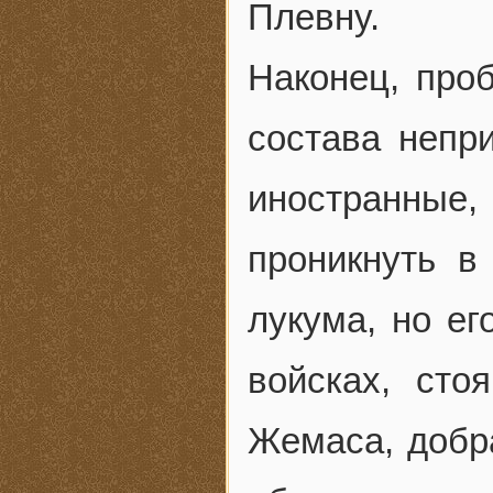
Плевну.
Наконец, про
состава непр
иностранны
проникнуть в
лукума, но ег
войсках, сто
Жемаса, добр