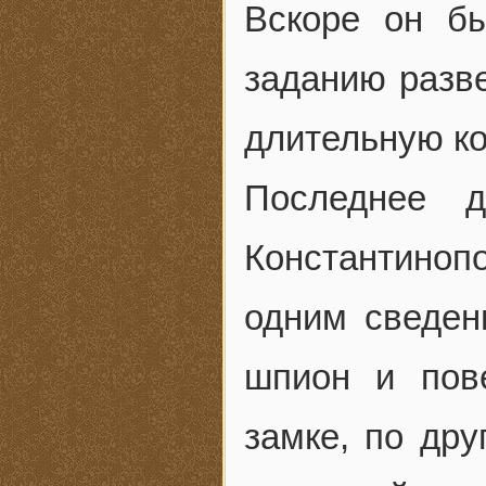
Вскоре он б
заданию разв
длительную к
Последнее д
Константиноп
одним сведен
шпион и пов
замке, по дру