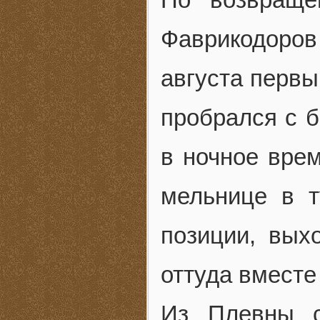
Фаврикодоров
августа первый
пробрался с б
в ночное врем
мельнице в т
позиции, вых
оттуда вместе
Из Плевны с