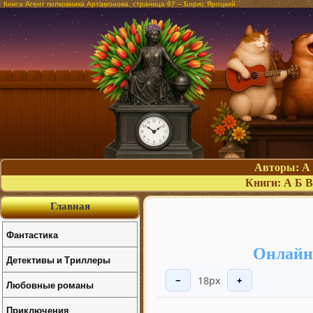
Книга Агент полковника Артамонова, страница 67 – Борис Яроцкий
Авторы:
А
Книги:
А
Б
В
Главная
Фантастика
Онлайн
Детективы и Триллеры
18px
−
+
Любовные романы
Приключения