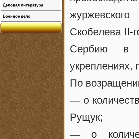
Деловая литература
журжевског
Военное дело
Скобелева II-
Сербию в 
укреплениях, 
По возращени
— о количеств
Рущук;
— о количес