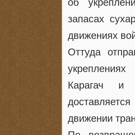
об укреплен
запасах суха
движениях вой
Оттуда отпр
укреплениях
Карагач и 
доставляется
движении тран
По возвраще