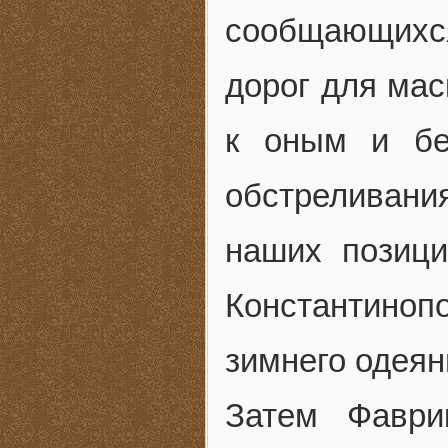
сообщающихс
дорог для ма
к оным и бе
обстреливани
наших позиц
Константино
зимнего одеян
Затем Фаври