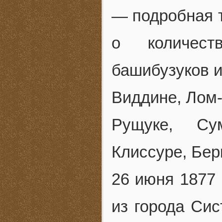
— подробная т
о количест
башибузуков и
Виддине, Лом-
Рущуке, Су
Клиссуре, Бер
26 июня 1877
из города Си