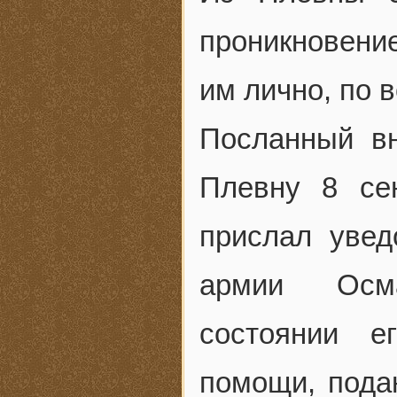
проникновени
им лично, по 
Посланный в
Плевну 8 се
прислал уве
армии Осма
состоянии е
помощи, пода