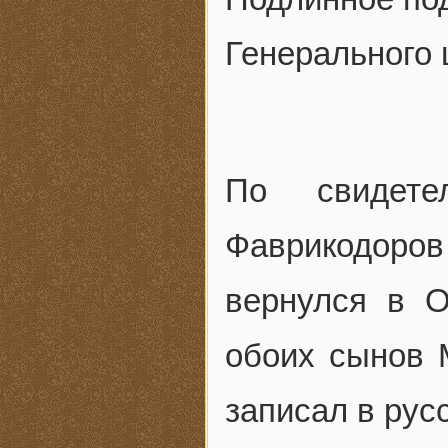
Генерального 
По свидетел
Фаврикодоро
вернулся в О
обоих сынов 
записал в рус