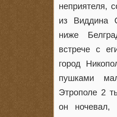
неприятеля, 
из Виддина 
ниже Белгра
встрече с е
город Никопо
пушками мал
Этрополе 2 ты
он ночевал,