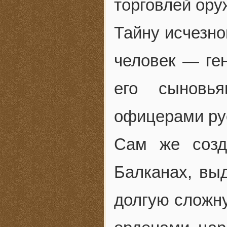
торговлей ору
Тайну исчезно
человек — ге
его сыновь
офицерами ру
Сам же созд
Балканах, вы
долгую сложн