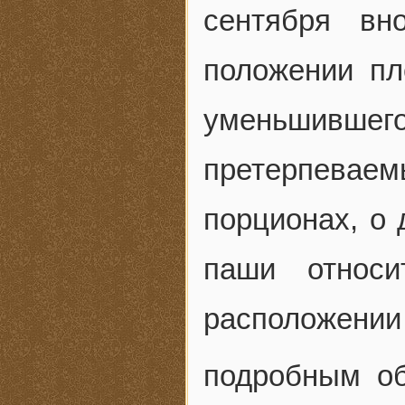
сентября вн
положении пл
уменьшивш
претерпеваем
порционах, о 
паши относи
расположен
подробным об