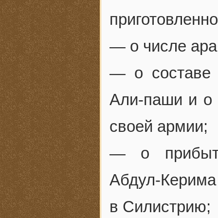
приготовленно
— о числе ара
— о составе 
Али-паши и о
своей армии;
— о прибыти
Абдул-Керима 
в Силистрию;