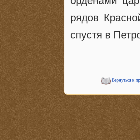
орденами цар
рядов Красно
спустя в Петр
Вернуться к п