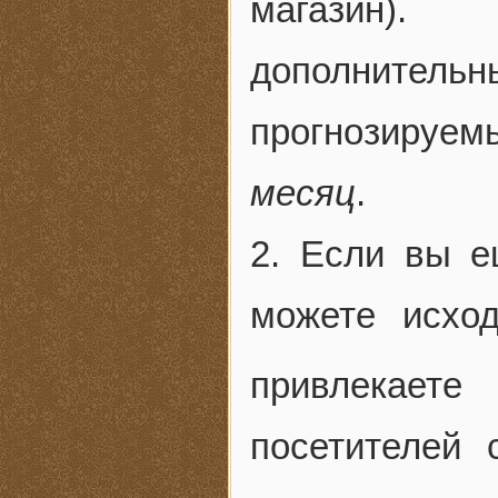
магазин).
дополните
прогнозируем
месяц
.
2. Если вы е
можете исхо
привлекаете
посетителей 