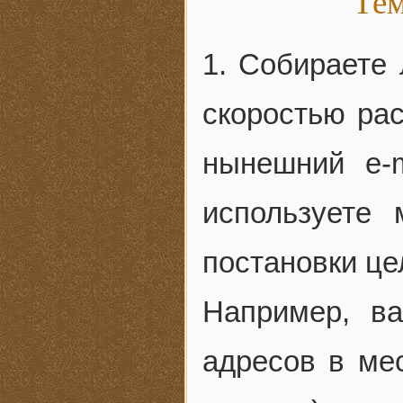
Тем
1. Собираете 
скоростью ра
нынешний e-m
используете
постановки ц
Например, ва
адресов в мес