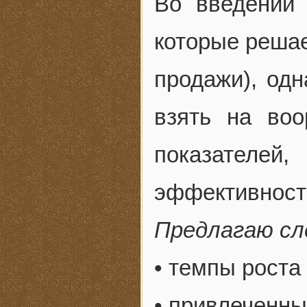
Во введении 
которые решае
продажи), од
взять на во
показателей
эффективност
Предлагаю сл
• темпы роста
• привлеченны