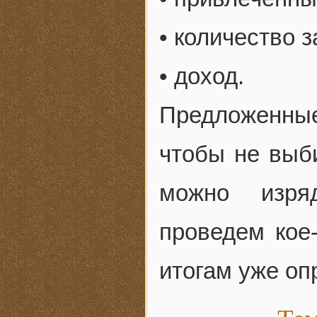
• количество з
• доход.
Предложенны
чтобы не выби
можно изря
проведем кое-
итогам уже оп