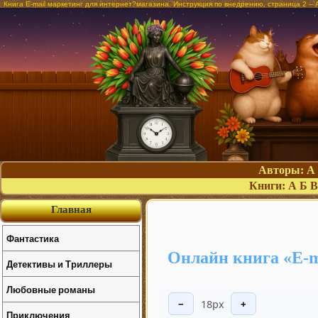
Книга E-mail маркетинг для интернет?магазина. Инструкция по внедрению, страница 2 –
Авторы:
А
Книги:
А
Б
В
Главная
Фантастика
Онлайн книга «E-m
Детективы и Триллеры
Любовные романы
18px
−
+
Приключения