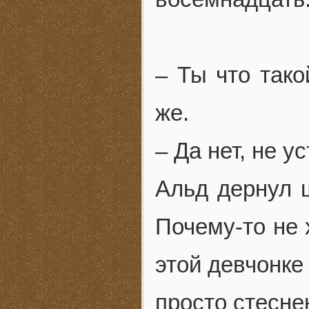
– Ты что тако
же.
– Да нет, не 
Альд дернул ш
Почему-то не 
этой девчонке
просто стеснен