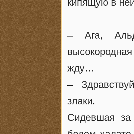
кипящую в ней
– Ага, Альд
высокородная 
жду…
– Здравству
злаки.
Сидевшая за
белом халате