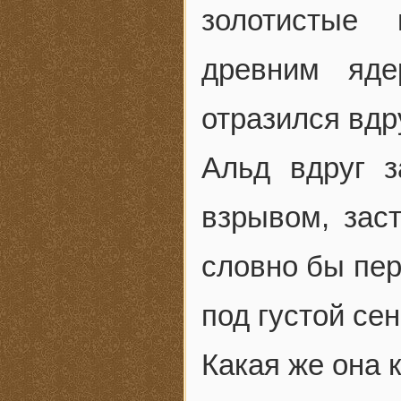
золотистые
древним яд
отразился вдр
Альд вдруг 
взрывом, заст
словно бы пер
под густой се
Какая же она к