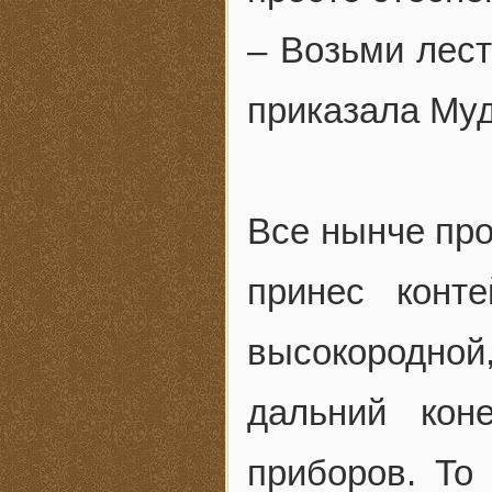
– Возьми лест
приказала Му
Все нынче про
принес конт
высокородной
дальний кон
приборов. То 