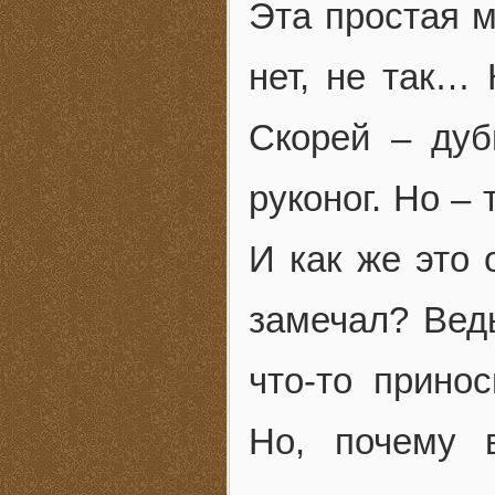
Эта простая м
нет, не так…
Скорей – дуб
руконог. Но –
И как же это 
замечал? Вед
что-то прино
Но, почему 