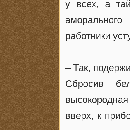
у всех, а та
аморального 
работники уст
– Так, подер
Сбросив бе
высокородная
вверх, к приб