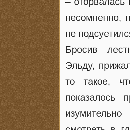
– оторвалась 
несомненно, 
не подсуетилс
Бросив лест
Эльду, прижал
то такое, ч
показалось 
изумительно
смотреть в г