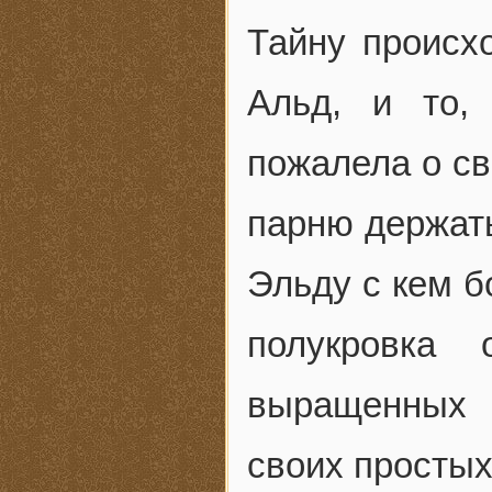
Тайну происх
Альд, и то,
пожалела о св
парню держать
Эльду с кем б
полукровка 
выращенных 
своих простых