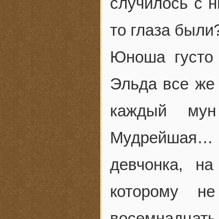
случилось с 
то глаза были
Юноша густо 
Эльда все же
каждый мун
Мудрейшая…
девчонка, н
которому н
восемнадцать