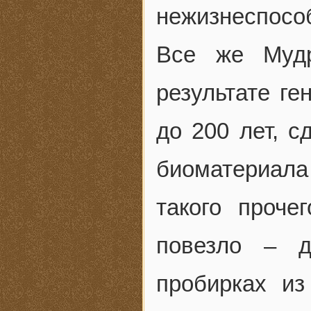
нежизнеспосо
Все же Муд
результате ге
до 200 лет, с
биоматериал
такого проче
повезло – д
пробирках и