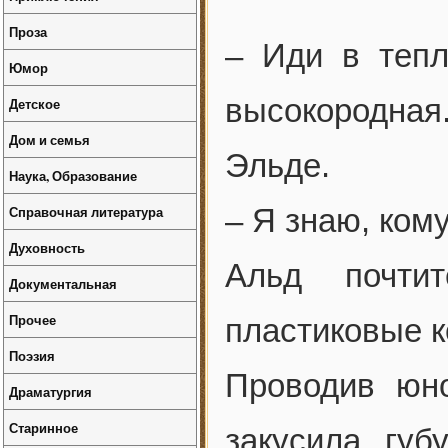
Проза
– Иди в тепл
Юмор
высокородна
Детское
Дом и семья
Эльде.
Наука, Образование
Справочная литература
– Я знаю, ком
Духовность
Альд почтит
Документальная
Прочее
пластиковые 
Поэзия
Проводив юн
Драматургия
Старинное
закусила губ