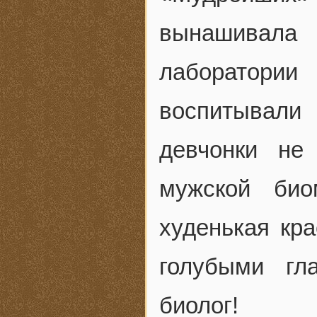
вынашивала 
лаборатори
воспитывали
девчонки не
мужской био
худенькая кр
голубыми гл
биолог!