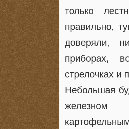
только лест
правильно, т
доверяли, н
приборах, в
стрелочках и 
Небольшая буд
железном
картофельны