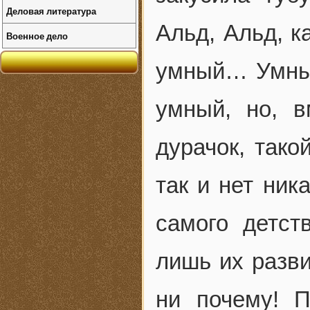
Деловая литература
Альд, Альд, к
Военное дело
умный… Умный
умный, но, 
дурачок, тако
так и нет ник
самого детст
лишь их разви
ни почему! П