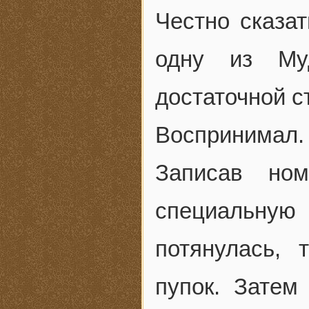
Честно сказат
одну из Му
достаточной с
Воспринимал.
Записав ном
специальную
потянулась, 
пупок. Затем