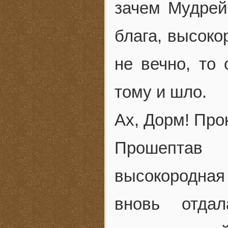
зачем Мудрей
блага, высок
не вечно, то 
тому и шло.
Ах, Дорм! Про
Прошептав 
высокородна
вновь отдал