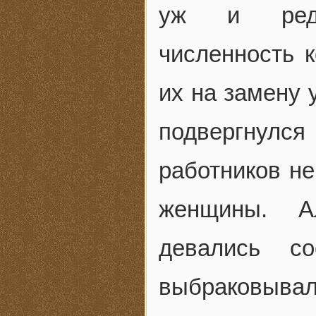
уж и редк
численность 
их на замену 
подвергнулся 
работников не
женщины. Ал
девались с
выбраковывали