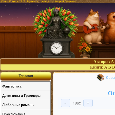
Книга Кремль 2222. Бутово, страница 4 – Андрей Посняков
Авторы:
А
Книги:
А
Б
В
Главная
Сери
Фантастика
Он
Детективы и Триллеры
18px
−
+
Любовные романы
Приключения