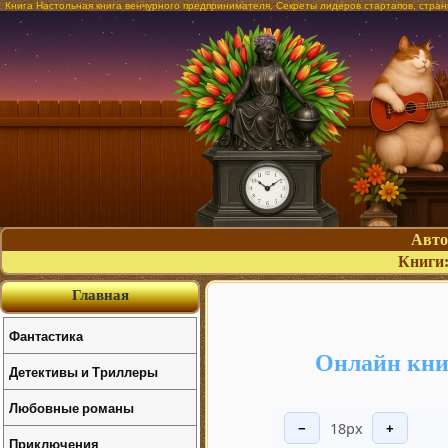
Книга Настольная книга венчурного предпринимателя. Секреты лидеров стартапов, стра
Авт
Книги
Главная
Фантастика
Онлайн кни
Детективы и Триллеры
Любовные романы
18px
−
+
Приключения