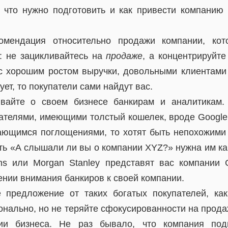
 что нужно подготовить и как привести компанию
омендация относительно продажи компании, кот
к: не зацикливайтесь на
продаже
, а концентрируйт
с хорошим ростом выручки, довольными клиентами
ует, то покупатели сами найдут вас.
ывайте о своем бизнесе банкирам и аналитикам.
пателями, имеющими толстый кошелек, вроде Google.
ающимся поглощениями, то хотят быть непохожими 
ь «А слышали ли вы о компании XYZ?» нужна им как 
hs или Morgan Stanley представят вас компании 
ении внимания банкиров к своей компании.
 предложение от таких богатых покупателей, ка
онально, но не теряйте сфокусированности на прода
тии бизнеса. Не раз бывало, что компания под