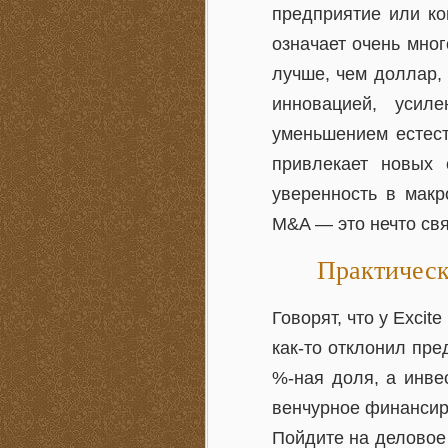
предприятие или ко
означает очень мног
лучше, чем доллар,
инновацией, усил
уменьшением естест
привлекает новых 
уверенность в макр
M&A — это нечто св
Практическ
Говорят, что у Excit
как-то отклонил пр
%-ная доля, а инве
венчурное финансиро
Пойдите на деловое