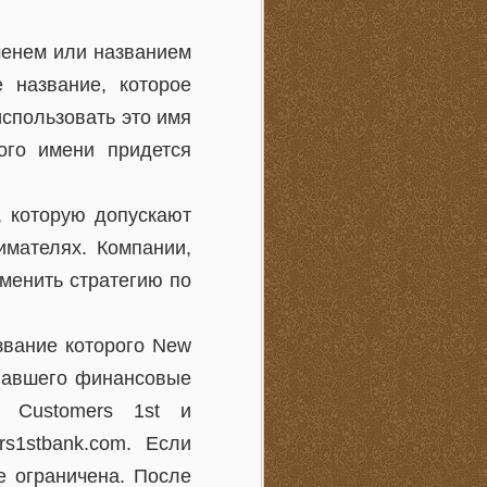
менем или названием
 название, которое
использовать это имя
ого имени придется
, которую допускают
мателях. Компании,
зменить стратегию по
звание которого New
ывавшего финансовые
а Customers 1st и
rs1stbank.com. Если
е ограничена. После