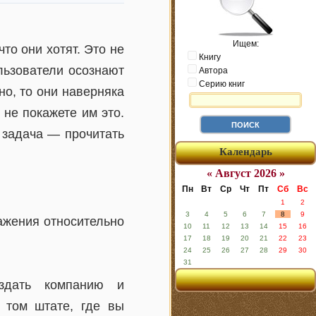
Ищем:
то они хотят. Это не
Книгу
ользователи осознают
Автора
Серию книг
но, то они наверняка
 не покажете им это.
 задача — прочитать
Календарь
« Август 2026 »
Пн
Вт
Ср
Чт
Пт
Сб
Вс
1
2
3
4
5
6
7
8
9
ажения относительно
10
11
12
13
14
15
16
17
18
19
20
21
22
23
24
25
26
27
28
29
30
31
оздать компанию и
в том штате, где вы