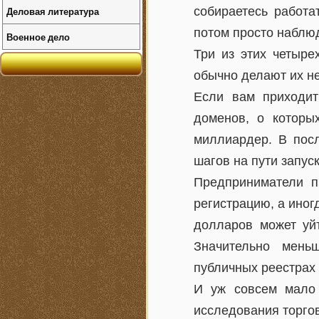
Деловая литература
собираетесь работа
потом просто наблюд
Военное дело
Три из этих четыре
обычно делают их н
Если вам приходит
доменов, о которы
миллиардер. В пос
шагов на пути запус
Предприниматели п
регистрацию, а иног
долларов может уйт
Значительно мень
публичных реестрах
И уж совсем мало
исследования торго