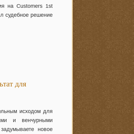
ия на Customers 1st
ил судебное решение
тат для
ельным исходом для
лами и венчурными
 задумываете новое