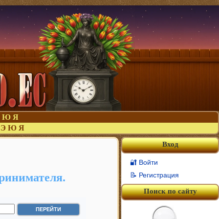
Ю
Я
Э
Ю
Я
Вход
🔐 Войти
ринимателя.
📝 Регистрация
Поиск по сайту