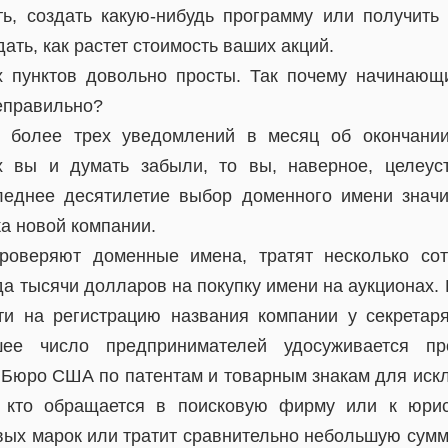
ть, создать какую-нибудь программу или получить 
ать, как растет стоимость ваших акций.
х пунктов довольно просты. Так почему начинаю
еправильно?
 более трех уведомлений в месяц об окончании
х вы и думать забыли, то вы, наверное, целеус
леднее десятилетие выбор доменного имени значи
ка новой компании.
роверяют доменные имена, тратят несколько со
да тысячи долларов на покупку имени на аукционах.
и на регистрацию названия компании у секретар
шее число предпринимателей удосуживается пр
 Бюро США по патентам и товарным знакам для иск
 кто обращается в поисковую фирму или к юрис
вых марок или тратит сравнительно небольшую сумму