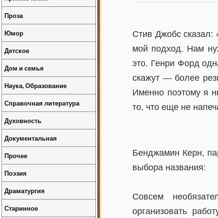
Проза
Юмор
Стив Джобс сказал: 
мой подход. Нам нуж
Детское
это. Генри Форд одн
Дом и семья
скажут — более резв
Наука, Образование
Именно поэтому я н
Справочная литература
то, что еще не напеч
Духовность
Документальная
Бенджамин Керн, па
Прочее
выбора названия:
Поэзия
Драматургия
Совсем необязате
Старинное
организовать работ