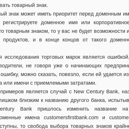
вать товарный знак.
ный знак может иметь приоритет перед доменным и
 регистрируете доменное имя или корпоративное
то товарным знаком, то у вас не будет возможности 
 продуктов, и в конце концов от такого доменн
я исследования торговых марок является ошибкой
водители, не говоря уже о начинающих предприни
шибку, можно сказать, повезло, если ей удается и
 или имени с приемлемыми затратами.
примеров является случай с New Century Bank, на
слишком близким к названию другого банка, испыт
entury Bank пришлось изменить название н
оменные имена customersfirstbank.com и custome
тупны, то свобода выбора товарных знаков крайн