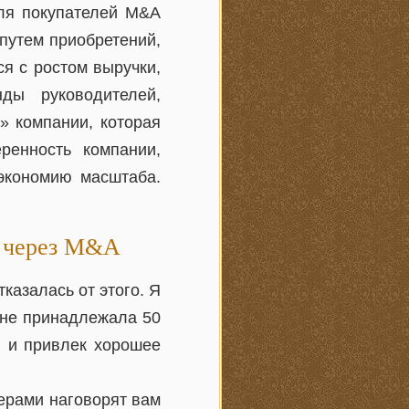
Для покупателей M&A
 путем приобретений,
я с ростом выручки,
ды руководителей,
» компании, которая
ренность компании,
 экономию масштаба.
и через M&A
тказалась от этого. Я
мне принадлежала 50
и и привлек хорошее
ерами наговорят вам