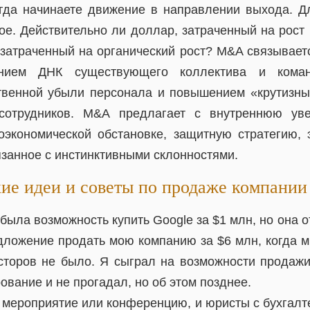
гда начинаете движение в направлении выхода. 
ое. Действительно ли доллар, затраченный на рост
 затраченный на органический рост? M&A связываетс
ением ДНК существующего коллектива и коман
венной убыли персонала и повышением «крутизны
сотрудников. M&A предлагает с внутреннюю уве
оэкономической обстановке, защитную стратегию,
язанное с инстинктивными склонностями.
ие идеи и советы по продаже компани
e была возможность купить Google за $1 млн, но она о
едложение продать мою компанию за $6 млн, когда 
сторов не было. Я сыграл на возможности продаж
вание и не прогадал, но об этом позднее.
 мероприятие или конференцию, и юристы с бухгалт