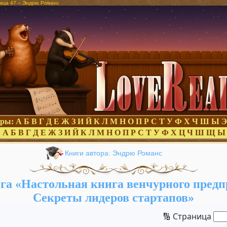
ница 47 – Эндрю Романс
оры:
А
Б
В
Г
Д
Е
Ж
З
И
Й
К
Л
М
Н
О
П
Р
С
Т
У
Ф
Х
Ч
Ш
Ы
Э
:
А
Б
В
Г
Д
Е
Ж
З
И
Й
К
Л
М
Н
О
П
Р
С
Т
У
Ф
Х
Ц
Ч
Ш
Щ
Ы
Книги автора: Эндрю Романс
га «Настольная книга венчурного предп
Секреты лидеров стартапов»
🔢 Страница