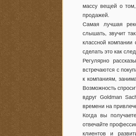
массу вещей о том,
продажей.
Самая лучшая рек
слышать, звучит та
классной компании 
сделать это как след
Регулярно рассказ
встречаются с поку
к компаниям, заним
Возможность спросит
вдруг Goldman Sac
времени на привлеч
Когда вы получаете
отвечайте професси
клиентов и разви