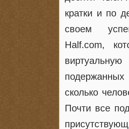
кратки и по д
своем успе
Half.com, ко
виртуальную
подержанных к
сколько челов
Почти все под
присутствующи