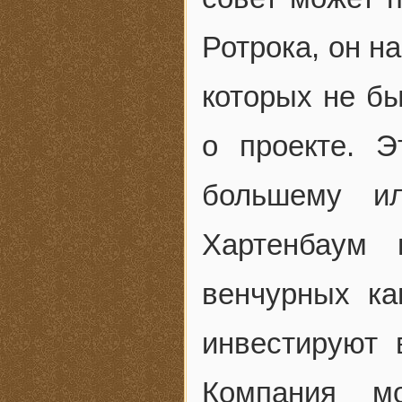
Ротрока, он н
которых не б
о проекте. 
большему ил
Хартенбаум 
венчурных ка
инвестируют 
Компания мо