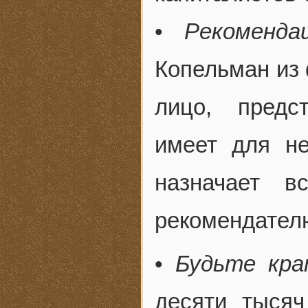
•
Рекоменда
Копельман из ф
лицо, предс
имеет для н
назначает в
рекомендател
•
Будьте кра
десяти тыся