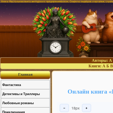
Книга Настольная книга венчурного предпринимателя. Секреты лидеров стартапов, стра
Авторы:
А
Книги:
А
Б
В
Главная
Фантастика
Онлайн книга «
Детективы и Триллеры
Любовные романы
18px
−
+
Приключения