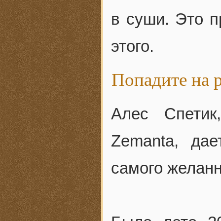
в суши. Это п
этого.
Попадите на 
Алес Спетик
Zemanta, дае
самого желанн