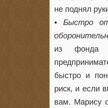
не поднял рук
•
Быстро от
оборонительн
из фонда G
предпринима
быстро и пон
риск, и если 
вам. Марису 