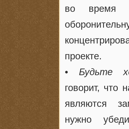
во время о
оборонитель
концентриро
проекте.
•
Будьте х
говорит, что
являются за
нужно убед