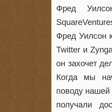
Фред Уилсо
SquareVenture
Фред Уилсон 
Twitter и Zyn
он захочет де
Когда мы на
поводу нашей 
получали до