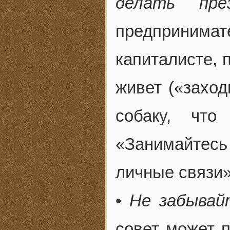
делать пре
предпринимат
капиталисте, 
живет («заход
собаку, что
«Занимайтесь
личные связи»
•
Не забывай
совет может п