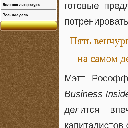
готовые пред
Деловая литература
Военное дело
потренировать
Пять венчур
на самом д
Мэтт Рософф
Business Insid
делится впе
капиталистов 