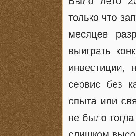
Было лето 20
только что за
месяцев раз
выиграть кон
инвестиции, 
сервис без к
опыта или св
не было тогда
слишком высок