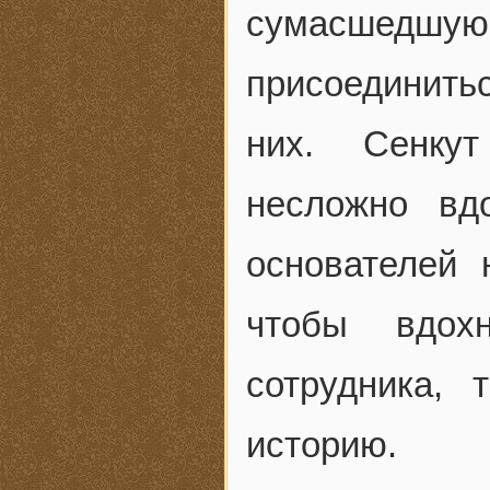
сумасшедш
присоединитьс
них. Сенкут
несложно вд
основателей 
чтобы вдохн
сотрудника, 
историю.