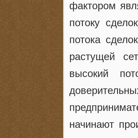
фактором явл
потоку сдел
потока сдело
растущей сет
высокий пот
доверител
предпринима
начинают про