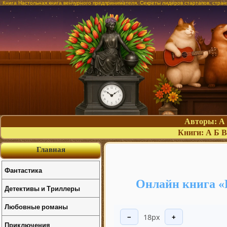
Книга Настольная книга венчурного предпринимателя. Секреты лидеров стартапов, стра
Авторы:
А
Книги:
А
Б
В
Главная
Фантастика
Онлайн книга «
Детективы и Триллеры
Любовные романы
18px
−
+
Приключения