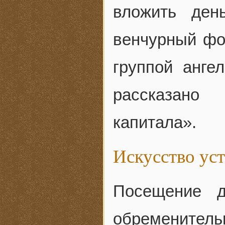
вложить ден
венчурный фо
группой анге
рассказано
капитала».
Искусство ус
Посещение д
обременительн