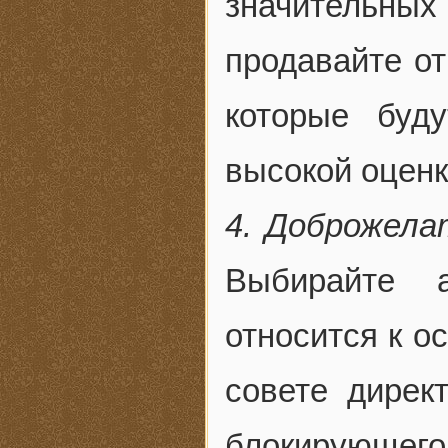
значительны
продавайте от
которые буд
высокой оценк
4. Доброжела
Выбирайте а
относится к о
совете дирек
блокирующе