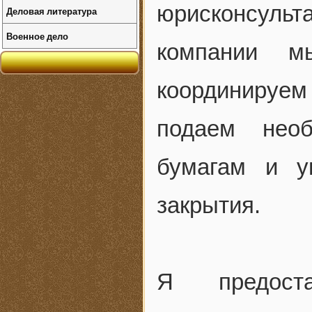
юрисконсуль
Деловая литература
Военное дело
компании м
координируем
подаем нео
бумагам и у
закрытия.
Я предост