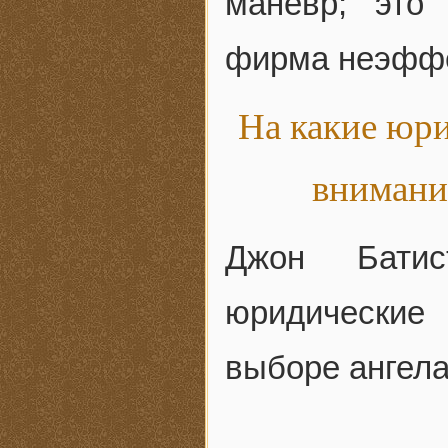
маневр; это
фирма неэффе
На какие юри
внимани
Джон Батис
юридические
выборе ангела