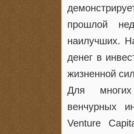
демонстриру
прошлой не
наилучших. Н
денег в инвес
жизненной сил
Для многих
венчурных и
Venture Cap