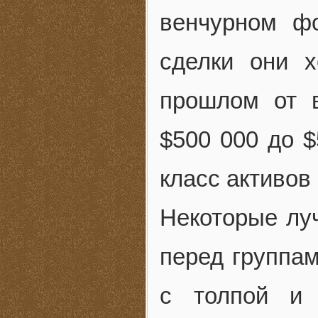
венчурном ф
сделки они х
прошлом от в
$500 000 до $
класс активов
Некоторые лу
перед группам
с толпой и 