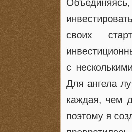
Объединяяс
инвестирова
своих ста
инвестиционн
с нескольким
Для ангела лу
каждая, чем 
поэтому я соз