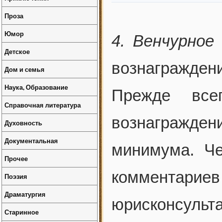
Проза
Юмор
4. Венчурное
Детское
вознагражде
Дом и семья
Наука, Образование
Прежде все
Справочная литература
вознагражде
Духовность
Документальная
минимума. Ч
Прочее
комментариев
Поэзия
Драматургия
юрисконсульт
Старинное