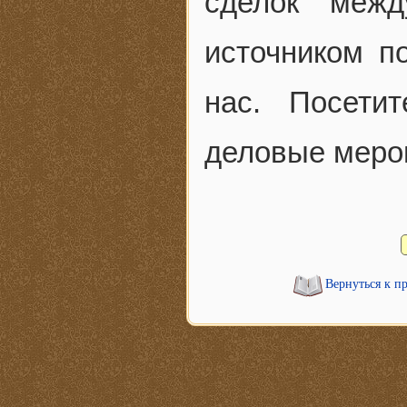
сделок меж
источником п
нас. Посети
деловые меро
Вернуться к п